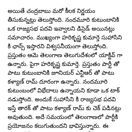
అయితే చంద్రబాబు మరో కీలక నిర్ణయం
తీసుకున్నట్లు తెలుస్తోంది. నందమూరి కుటుంబానికి
ఒక రాజ్యసభ పదవి ఇవ్వాలని డిసైడ్ అయినట్లు
సమాచారం. ముఖ్యంగా హరికృష్ణ కుమార్తె సుహాసిని
కి ఛాన్స్ ఇస్తారని విశ్వసనీయంగా తెలుస్తోంది.
ప్రస్తుతం ఆమె తెలంగాణ తెలుగుదేశంలో యాక్టివ్ గా
ఉన్నారు. పైగా హరికృష్ణ కుమార్తె. ప్రస్తుతం పార్టీ తో
పాటు కుటుంబానికి జూనియర్ ఎన్టీఆర్ తో పాటు
కళ్యాణ్ రామ్ దూరంగా ఉన్నారు. నందమూరి
కుటుంబంలో విభేదాలు ఉన్నాయని కూడా ఒక టాక్
నడుస్తోంది. అందుకే సుహాసిని కి రాజ్యసభ పదవి
ఇస్తే తారక్ తో పాటు కళ్యాణ్ రామ్ కు చెక్ పడినట్లు
అవుతుంది. అదే సమయంలో తెలంగాణలో పార్టీకి
ప్రయోజనం కలుగుతుందని భావిస్తున్నారు. ఈ