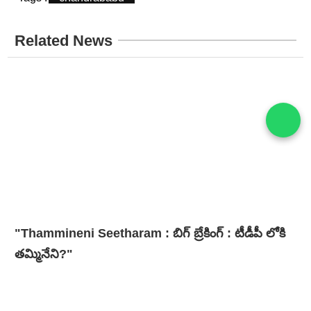
Related News
"Thammineni Seetharam : బిగ్ బ్రేకింగ్ : టీడీపీ లోకి
తమ్మినేని?"