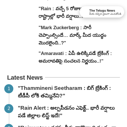
"Rain : వచ్చే 5 రోజులు జాగ్రత్త.. తెలుగు
The Telugu News
మీకు నచ్చిన సైటుగా ఎంచుకోండి
రాష్ట్రాల్లో భారీ వ‌ర్షాలు..!"
"Mark Zuckerberg : సారీ
చెప్పాంల్సిందే… మార్క్ మీద యుద్ధం
మొదలైంది..?"
"Amaravati : ఏపీ ఉలిక్కిపడే బ్రేకింగ్ :
అమరావతిపై సంచలన నిర్ణయం..!"
Latest News
"Thammineni Seetharam : బిగ్ బ్రేకింగ్ :
టీడీపీ లోకి తమ్మినేని?"
"Rain Alert : అల్పపీడనం ఎఫెక్ట్.. భారీ వర్షాలు
పడే జిల్లాల లిస్ట్ ఇదే!"