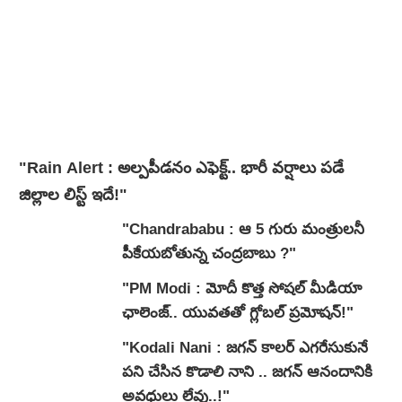
"Rain Alert : అల్పపీడనం ఎఫెక్ట్.. భారీ వర్షాలు పడే
జిల్లాల లిస్ట్ ఇదే!"
"Chandrababu : ఆ 5 గురు మంత్రులనీ
పీకేయబోతున్న చంద్రబాబు ?"
"PM Modi : మోదీ కొత్త సోషల్ మీడియా
ఛాలెంజ్.. యువతతో గ్లోబల్ ప్రమోషన్!"
"Kodali Nani : జగన్ కాలర్ ఎగరేసుకునే
పని చేసిన కొడాలి నాని .. జగన్ ఆనందానికి
అవధులు లేవు..!"