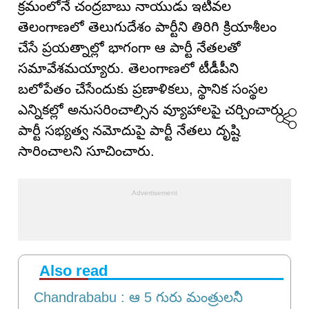
క్ర‌మంలోనే చంద్రబాబు నాయుడు ఇటీవ‌ల‌
తెలంగాణలో తెలుగుదేశం పార్టీని తిరిగి క్రియాశీలం
చేసే ప్రయత్నాల్లో భాగంగా ఆ పార్టీ నేతలతో
సమావేశమయ్యారు. తెలంగాణలో టీడీపీని
బలోపేతం చేసేందుకు ప్రణాళికలు, స్థానిక సంస్థల
ఎన్నికల్లో అనుసరించాల్సిన వ్యూహాలపై చర్చించారు.
పార్టీ సభ్యత్వ నమోదుపై పార్టీ నేతలు దృష్టి
సారించాలని సూచించారు.
Also read
Chandrababu : ఆ 5 గురు మంత్రులనీ