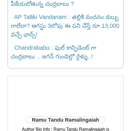
పీకేయబోతున్న చంద్రబాబు ?
AP Talliki Vandanam : తల్లికి వందనం డబ్బు
రాలేదా? ఆగస్టు 3లోపు ఈ పని చేస్తే రూ.13,000
వచ్చే ఛాన్స్!
Chandrababu : ఫుల్ కాన్ఫిడెంట్ గా
చంద్రబాబు .. జగన్ గుండెల్లో రైళ్ళు..!
Ramu Tandu Ramalingaiah
Author Bio Info : Ramu Tandu Ramalingaiah is