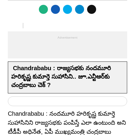
Chandrababu : రాజ్య‌స‌భ‌కు నందమూరి
హరికృష్ణ కుమార్తె సుహాసిని.. జూ.ఎన్టీఆర్‌కు
చంద్ర‌బాబు చెక్ ?
Chandrababu : నందమూరి హరికృష్ణ కుమార్తె
సుహాసినిని రాజ్యసభకు పంపిస్తే ఎలా ఉంటుంది అని
టీడీపీ అధినేత‌, ఏపీ ముఖ్య‌మంత్రి చంద్ర‌బాబు