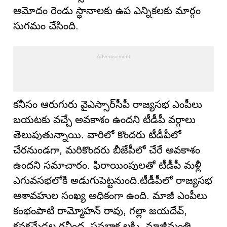
ఆమోదం రెండు స్థానాలకు ఉప ఎన్నికలకు మార్గం
సుగమం చేసింది.
కనీసం ఆరుగురు వైఎస్సార్‌సీపీ రాజ్యసభ ఎంపీలు
బయటకు వచ్చే అవకాశం ఉందని టీడీపీ వ‌ర్గాలు
తెలుపుతున్నాయి. వారిలో కొందరు టీడీపీలో
చేరనుండగా, మరికొందరు బీజేపీలో చేరే అవకాశం
ఉందని సమాచారం. ఫిరాయింపులతో టీడీపీ మళ్లీ
ఎగువసభలోకి అడుగుపెట్టనుంది.టీడీపీలో రాజ్యసభ
ఆశావహుల సంఖ్య అధికంగా ఉంది. మాజీ ఎంపీలు
కంభంపాటి రామ్మోహన్ రావు, గల్లా జయదేవ్,
కనకమేడల రవీంద్ర, పనబాక లక్ష్మి, మాజీమంత్రి