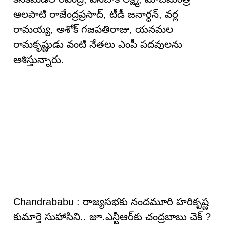
ఆలపాటి రాజేంద్రప్రసాద్, టీడీ జనార్ధన్, వర్ల
రామయ్య, అశోక్ గజపతిరాజు, యనమల
రామకృష్ణుడు వంటి నేతలు ఎంపీ ప‌ద‌వుల‌ను
ఆశిస్తున్నారు.
Chandrababu : రాజ్య‌స‌భ‌కు నందమూరి హరికృష్ణ
కుమార్తె సుహాసిని.. జూ.ఎన్టీఆర్‌కు చంద్ర‌బాబు చెక్ ?