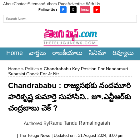
About
Contact
Sitemap
Authors Page
Advertise With Us
×
Follow Us :
F
X
Insta
▶
Home
వార్త‌లు
రాజ‌కీయాలు
సినిమా
రివ్యూలు
Home
»
Politics
» Chandrababu Key Position For Nandamuri
Suhasini Check For Jr Ntr
Chandrababu : రాజ్య‌స‌భ‌కు నందమూరి
హరికృష్ణ కుమార్తె సుహాసిని.. జూ.ఎన్టీఆర్‌కు
చంద్ర‌బాబు చెక్ ?
Ramu Tandu Ramalingaiah
Authored By
| The Telugu News | Updated on : 31 August 2024, 8:00 pm