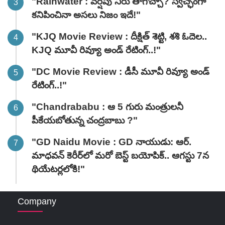
"Rainwater : వర్షపు నీరు తాగొచ్చా? స్వచ్ఛంగా
కనిపించినా అసలు నిజం ఇదే!"
"KJQ Movie Review : దీక్షిత్ శెట్టి, శశి ఓదెల..
KJQ మూవీ రివ్యూ అండ్ రేటింగ్‌..!"
"DC Movie Review : డీసీ మూవీ రివ్యూ అండ్
రేటింగ్‌..!"
"Chandrababu : ఆ 5 గురు మంత్రులనీ
పీకేయబోతున్న చంద్రబాబు ?"
"GD Naidu Movie : GD నాయుడు: ఆర్.
మాధవన్‌ కెరీర్‌లో మరో బెస్ట్ బయోపిక్.. ఆగస్టు 7న
థియేటర్లలోకి!"
Company