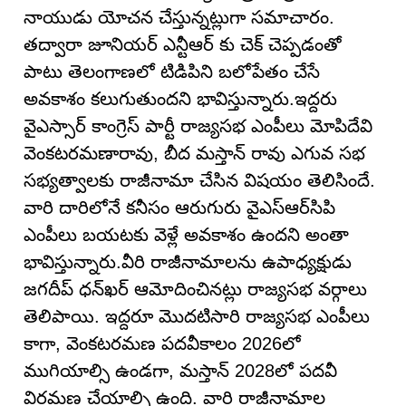
నాయుడు యోచ‌న చేస్తున్న‌ట్లుగా స‌మాచారం.
తద్వారా జూనియర్ ఎన్టీఆర్ కు చెక్ చెప్పడంతో
పాటు తెలంగాణలో టిడిపిని బలోపేతం చేసే
అవకాశం కలుగుతుందని భావిస్తున్నారు.ఇద్దరు
వైఎస్సార్ కాంగ్రెస్ పార్టీ రాజ్యసభ ఎంపీలు మోపిదేవి
వెంకటరమణారావు, బీద మస్తాన్ రావు ఎగువ సభ
సభ్య‌త్వాల‌కు రాజీనామా చేసిన విష‌యం తెలిసిందే.
వారి దారిలోనే కనీసం ఆరుగురు వైఎస్‌ఆర్‌సిపి
ఎంపీలు బయటకు వెళ్లే అవకాశం ఉందని అంతా
భావిస్తున్నారు.వీరి రాజీనామాలను ఉపాధ్యక్షుడు
జగదీప్ ధన్‌ఖర్ ఆమోదించినట్లు రాజ్యసభ వర్గాలు
తెలిపాయి. ఇద్దరూ మొదటిసారి రాజ్యసభ ఎంపీలు
కాగా, వెంకటరమణ పదవీకాలం 2026లో
ముగియాల్సి ఉండగా, మస్తాన్ 2028లో పదవీ
విరమణ చేయాల్సి ఉంది. వారి రాజీనామాల