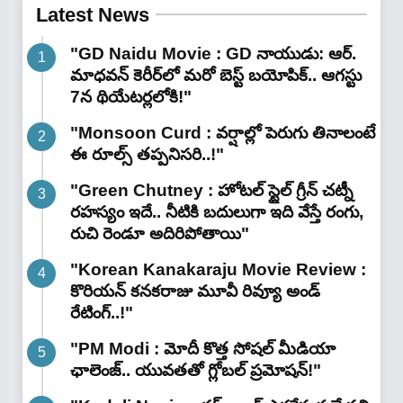
Latest News
"GD Naidu Movie : GD నాయుడు: ఆర్.
మాధవన్‌ కెరీర్‌లో మరో బెస్ట్ బయోపిక్.. ఆగస్టు
7న థియేటర్లలోకి!"
"Monsoon Curd : వర్షాల్లో పెరుగు తినాలంటే
ఈ రూల్స్ తప్పనిసరి..!"
"Green Chutney : హోటల్ స్టైల్ గ్రీన్ చట్నీ
రహస్యం ఇదే.. నీటికి బదులుగా ఇది వేస్తే రంగు,
రుచి రెండూ అదిరిపోతాయి"
"Korean Kanakaraju Movie Review :
కొరియన్ కనకరాజు మూవీ రివ్యూ అండ్
రేటింగ్‌..!"
"PM Modi : మోదీ కొత్త సోషల్ మీడియా
ఛాలెంజ్.. యువతతో గ్లోబల్ ప్రమోషన్!"