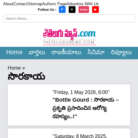
About
Contact
Sitemap
Authors Page
Advertise With Us
×
Follow Us :
F
X
Insta
▶
Home
వార్త‌లు
రాజ‌కీయాలు
సినిమా
రివ్యూలు
Home
»
సొరకాయ
"Friday, 1 May 2026, 6:00"
"Bottle Gourd : సొరకాయ –
ప్రకృతి ప్రసాదించిన ఆరోగ్య
రహస్యం..!"
"Saturday, 8 March 2025,