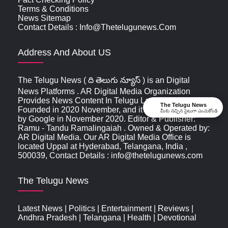
Terms & Conditions
News Sitemap
Contact Details : Info@thetelugunews.com
Address And About US
The Telugu News ( ది తెలుగు న్యూస్‌ ) is an Digital
News Platforms . AR Digital Media Organization
Provides News Content In Telugu Language,
The Telugu News
Founded in 2020 November, and it was first indexed
మీకు నచ్చిన సైటుగా ఎంచుకోండి
by Google in November 2020. Editor & Publisher:
Ramu - Tandu Ramalingaiah . Owned & Operated by:
AR Digital Media. Our AR Digital Media Office is
located Uppal at Hyderabad, Telangana, India ,
500039, Contact Details : info@thetelugunews.com
The Telugu News
Latest News
|
Politics
|
Entertainment
|
Reviews
|
Andhra Pradesh
|
Telangana
|
Health
|
Devotional