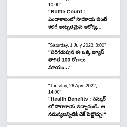
10:00"
"Bottle Gourd :
ఎండాకాలంలో సొరకాయ తింటే
కలిగే అద్భుతమైన ఆరోగ్య
ప్రయోజనాలు..దీని ఔషధ
గుణాలు తెలిస్తే షాకే…?"
"Saturday, 1 July 2023, 8:00"
"పరిగడుపున ఈ ఒక్క జ్యూస్
తాగితే 100 రోగాలు
మాయం…"
"Tuesday, 26 April 2022,
14:00"
"Health Benefits : సమ్మర్
లో సొరాకాయ తిన్నారంటే.. ఆ
సమస్యలన్నిటికీ చెక్ పెట్టొచ్చు!"