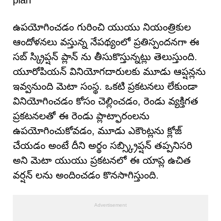
ఉపయోగించడం గురించి యుయు నియంత్రికుల
ఆందోళనలు వస్తున్న నేపథ్యంలో ప్రతిస్పందనగా ఈ
సబ్ స్క్రిప్షన్ ప్లాన్ ను తీసుకొస్తున్నట్లు తెలుస్తుంది.
యూరోపియన్ వినియోగదారులకు మూడు ఆప్షన్లను
ఇవ్వనుంది మెటా సంస్థ. ఒకటి ప్రకటనలు లేకుండా
వినియోగించడం కోసం చెల్లించడం, రెండు వ్యక్తిగత
ప్రకటనలతో ఈ రెండు ప్లాట్ఫారంలను
ఉపయోగించుకోవడం, మూడు ఎకౌంట్లను క్లోజ్
చేయడం అంటే దీని అర్థం సబ్స్క్రిప్షన్ తప్పనిసరి
అని మెటా యుయు ప్రకటనలో ఈ యాప్ల ఉచిత
వర్షన్ లను అందించడం కొనసాగిస్తుంది.