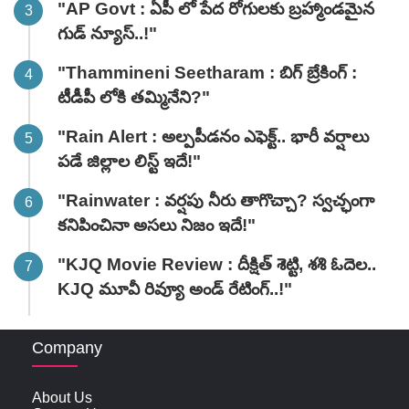
"AP Govt : ఏపీ లో పేద రోగులకు బ్రహ్మాండమైన
గుడ్ న్యూస్..!"
"Thammineni Seetharam : బిగ్ బ్రేకింగ్ :
టీడీపీ లోకి తమ్మినేని?"
"Rain Alert : అల్పపీడనం ఎఫెక్ట్.. భారీ వర్షాలు
పడే జిల్లాల లిస్ట్ ఇదే!"
"Rainwater : వర్షపు నీరు తాగొచ్చా? స్వచ్ఛంగా
కనిపించినా అసలు నిజం ఇదే!"
"KJQ Movie Review : దీక్షిత్ శెట్టి, శశి ఓదెల..
KJQ మూవీ రివ్యూ అండ్ రేటింగ్‌..!"
Company
About Us