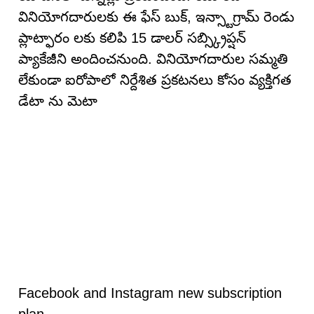
వినియోగదారులకు ఈ ఫేస్ బుక్, ఇన్స్టాగ్రామ్ రెండు
ప్లాట్ఫారం లకు కలిపి 15 డాలర్ సబ్స్క్రిప్షన్
ప్యాకేజీని అందించనుంది. వినియోగదారుల సమ్మతి
లేకుండా ఐరోపాలో నిర్దేశిత ప్రకటనలు కోసం వ్యక్తిగత
డేటా ను మెటా
Facebook and Instagram new subscription
plan