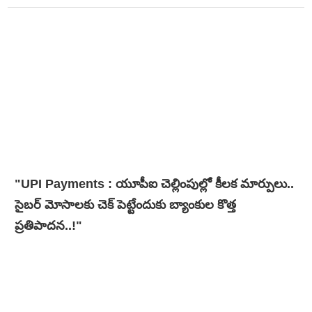
"UPI Payments : యూపీఐ చెల్లింపుల్లో కీలక మార్పులు..
సైబర్ మోసాలకు చెక్ పెట్టేందుకు బ్యాంకుల కొత్త
ప్రతిపాదన..!"