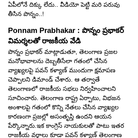
ఏపీలోనే దిక్కు లేదు.. వీడియో పెట్టి మ‌రి ప‌రువు
తీసిన పొన్నం..!
Ponnam Prabhakar : పొన్నం ప్రభాకర్
విమర్శలతో రాజకీయ వేడి
పొన్నం ప్రభాకర్ మాట్లాడుతూ, తెలంగాణ ప్రజల
మనోభావాలను దెబ్బతీసేలా గతంలో చేసిన
వ్యాఖ్యలపై పవన్ కళ్యాణ్ ముందుగా క్షమాపణ
చెప్పాలని డిమాండ్ చేశారు. ఆ తర్వాతే
తెలంగాణలో రాజకీయ సభలు నిర్వహించాలని
సూచించారు. తెలంగాణ రాష్ట్ర ఏర్పాటు, విభజన
అంశాలపై గతంలో కొన్ని నేతలు చేసిన వ్యాఖ్యల
కారణంగా ప్రజల్లో అసంతృప్తి ఉందని ఆయన
పేర్కొన్నారు.ఇక కాంగ్రెస్ నాయకులతో పాటు ఇతర
రాజకీయ వర్గాలు కూడా పవన్ కళ్యాణ్ తెలంగాణ