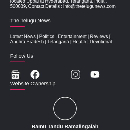
located Uppal at Hyderabad, Telangana, India ,
500039, Contact Details : info@thetelugunews.com
The Telugu News
Latest News
|
Politics
|
Entertainment
|
Reviews
|
Andhra Pradesh
|
Telangana
|
Health
|
Devotional
Follow Us
Website Ownership
Ramu Tandu Ramalingaiah