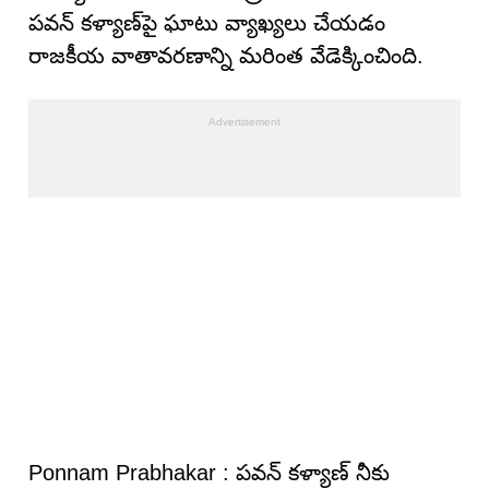
పవన్ కళ్యాణ్‌పై ఘాటు వ్యాఖ్యలు చేయడం
రాజకీయ వాతావరణాన్ని మరింత వేడెక్కించింది.
Ponnam Prabhakar : ప‌వ‌న్ క‌ళ్యాణ్ నీకు