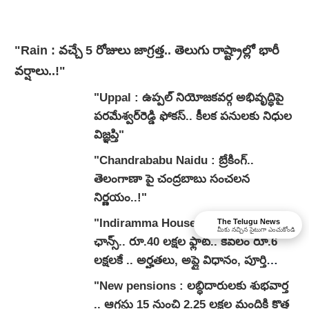
"Rain : వచ్చే 5 రోజులు జాగ్రత్త.. తెలుగు రాష్ట్రాల్లో భారీ
వ‌ర్షాలు..!"
"Uppal : ఉప్పల్ నియోజకవర్గ అభివృద్ధిపై
పరమేశ్వర్‌రెడ్డి ఫోకస్.. కీలక పనులకు నిధుల
విజ్ఞప్తి"
"Chandrababu Naidu : బ్రేకింగ్..
తెలంగాణా పై చంద్రబాబు సంచలన
నిర్ణయం..!"
"Indiramma House: పేదలకు బంపర్
The Telugu News
మీకు నచ్చిన సైటుగా ఎంచుకోండి
ఛాన్స్.. రూ.40 లక్షల ఫ్లాట్.. కేవలం రూ.6
లక్షలకే .. అర్హతలు, అప్లై విధానం, పూర్తి
వివరాలివే..!"
"New pensions : లబ్ధిదారులకు శుభవార్త
.. ఆగస్టు 15 నుంచి 2.25 లక్షల మందికి కొత్త