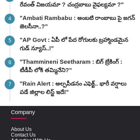
రేవంత్ విజయమా ? చంద్రబాబు వైఫల్యమా ?"
"Ambati Rambabu : అంబటి రాంబాబు పై జగన్
జెలసీనా..?"
"AP Govt : ఏపీ లో పేద రోగులకు బ్రహ్మాండమైన
గుడ్ న్యూస్..!"
"Thammineni Seetharam : బిగ్ బ్రేకింగ్ :
టీడీపీ లోకి తమ్మినేని?"
"Rain Alert : అల్పపీడనం ఎఫెక్ట్.. భారీ వర్షాలు
పడే జిల్లాల లిస్ట్ ఇదే!"
Company
About Us
Contact Us