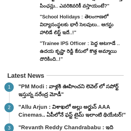
పింఛన్లు.. ఎవరికెవరికీ వస్తాయంటే?"
"School Holidays : తెలంగాణలో
విద్యాసంస్థలకు భారీ సెలవులు.. ఆగస్టు
హాలిడే లిస్ట్ ఇదే..!"
"Trainee IPS Officer : పెద్ద ఆటగాడే ..
ఉదయ కృష్ణా రెడ్డి కేసులో కొత్త అమ్మాయి
దొరికింది..!"
Latest News
"PM Modi : వాళ్లకి ఊహించని లెవెల్ లో సపోర్ట్
ఇస్తున్న నరేంద్ర మోడీ"
"Allu Arjun : విశాఖలో అల్లు అర్జున్ AAA
Cinemas.. ఏపీలోనే ఫస్ట్ టైమ్ ఇలాంటి థియేటర్!"
"Revanth Reddy Chandrababu : ఇది