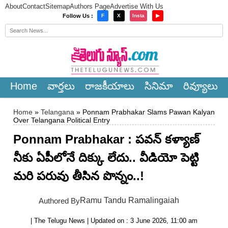
About
Contact
Sitemap
Authors Page
Advertise With Us
×
Follow Us :
F
X
Insta
▶
Home
వార్త‌లు
రాజ‌కీయాలు
సినిమా
రివ్యూలు
Home
»
Telangana
» Ponnam Prabhakar Slams Pawan Kalyan
Over Telangana Political Entry
Ponnam Prabhakar : ప‌వ‌న్ క‌ళ్యాణ్
నీకు ఏపీలోనే దిక్కు లేదు.. వీడియో పెట్టి
మ‌రి ప‌రువు తీసిన పొన్నం..!
Ramu Tandu Ramalingaiah
Authored By
| The Telugu News | Updated on : 3 June 2026, 11:00 am