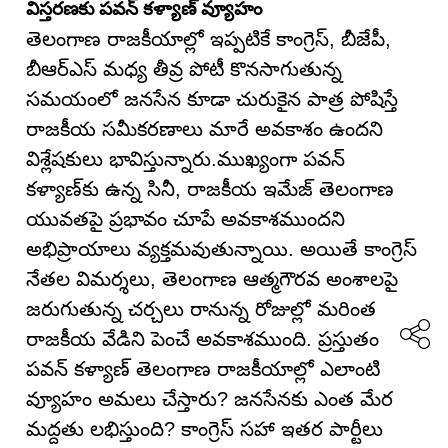
విస్తరణకు పవన్ కళ్యాణ్ వ్యూహం
తెలంగాణ రాజకీయాల్లో ఇప్పటికే కాంగ్రెస్, బీజేపీ,
బీఆర్ఎస్ మధ్య తీవ్ర పోటీ కొనసాగుతున్న
సమయంలో జనసేన కూడా చురుకైన పాత్ర పోషిస్తే
రాజకీయ సమీకరణాలు మారే అవకాశం ఉందని
విశ్లేషకులు భావిస్తున్నారు.ముఖ్యంగా పవన్
కళ్యాణ్‌కు ఉన్న సినీ, రాజకీయ ఇమేజ్ తెలంగాణ
యువతపై ప్రభావం చూపే అవకాశముందని
అభిప్రాయాలు వ్యక్తమవుతున్నాయి. అయితే కాంగ్రెస్
నేతల విమర్శలు, తెలంగాణ ఆత్మగౌరవ అంశాలపై
జరుగుతున్న చర్చలు రానున్న రోజుల్లో మరింత
రాజకీయ వేడిని పెంచే అవకాశముంది. ప్రస్తుతం
పవన్ కళ్యాణ్ తెలంగాణ రాజకీయాల్లో ఎలాంటి
వ్యూహం అమలు చేస్తారు? జనసేనకు ఎంత మేర
మద్దతు లభిస్తుంది? కాంగ్రెస్ సహా ఇతర పార్టీలు