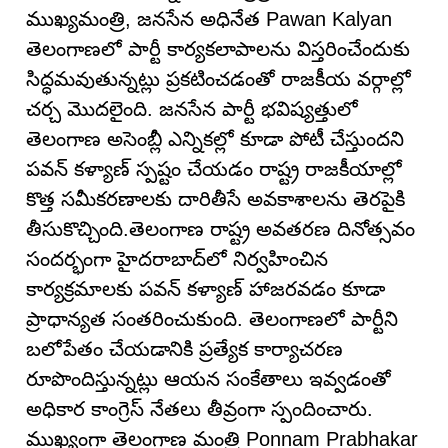
ముఖ్యమంత్రి, జనసేన అధినేత Pawan Kalyan
తెలంగాణలో పార్టీ కార్యకలాపాలను విస్తరించేందుకు
సిద్ధమవుతున్నట్లు ప్రకటించడంతో రాజకీయ వర్గాల్లో
చర్చ మొదలైంది. జనసేన పార్టీ భవిష్యత్తులో
తెలంగాణ అసెంబ్లీ ఎన్నికల్లో కూడా పోటీ చేస్తుందని
పవన్ కళ్యాణ్ స్పష్టం చేయడం రాష్ట్ర రాజకీయాల్లో
కొత్త సమీకరణాలకు దారితీసే అవకాశాలను తెరపైకి
తీసుకొచ్చింది.తెలంగాణ రాష్ట్ర అవతరణ దినోత్సవం
సందర్భంగా హైదరాబాద్‌లో నిర్వహించిన
కార్యక్రమాలకు పవన్ కళ్యాణ్ హాజరవడం కూడా
ప్రాధాన్యత సంతరించుకుంది. తెలంగాణలో పార్టీని
బలోపేతం చేయడానికి ప్రత్యేక కార్యాచరణ
రూపొందిస్తున్నట్లు ఆయన సంకేతాలు ఇవ్వడంతో
అధికార కాంగ్రెస్ నేతలు తీవ్రంగా స్పందించారు.
ముఖ్యంగా తెలంగాణ మంత్రి Ponnam Prabhakar