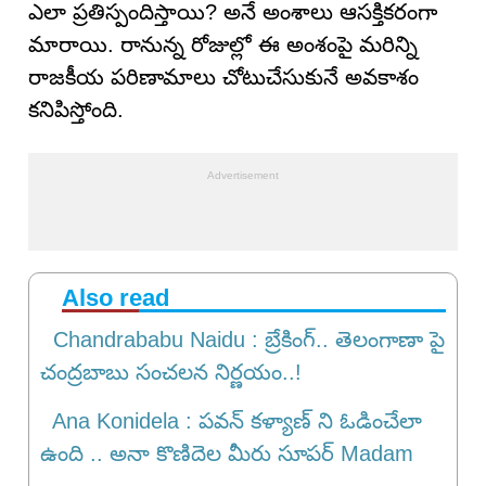
ఎలా ప్రతిస్పందిస్తాయి? అనే అంశాలు ఆసక్తికరంగా
మారాయి. రానున్న రోజుల్లో ఈ అంశంపై మరిన్ని
రాజకీయ పరిణామాలు చోటుచేసుకునే అవకాశం
కనిపిస్తోంది.
Also read
Chandrababu Naidu : బ్రేకింగ్.. తెలంగాణా పై
చంద్రబాబు సంచలన నిర్ణయం..!
Ana Konidela : పవన్ కళ్యాణ్ ని ఓడించేలా
ఉంది .. అనా కొణిదెల మీరు సూపర్ Madam