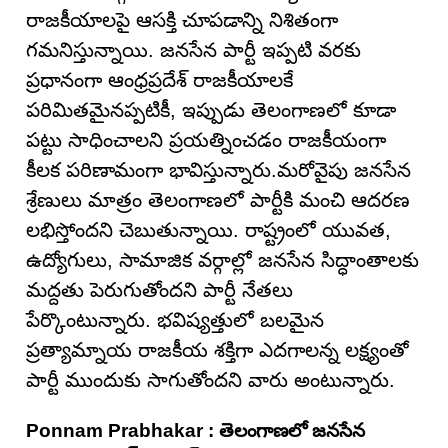
రాజకీయాలపై ఆసక్తి చూపడాన్ని నిశితంగా
గమనిస్తున్నాయి. జనసేన పార్టీ ఇప్పటి వరకు
ప్రధానంగా ఆంధ్రప్రదేశ్ రాజకీయాలకే
పరిమితమైనప్పటికీ, ఇప్పుడు తెలంగాణలో కూడా
పట్టు సాధించాలని ప్రయత్నించడం రాజకీయంగా
కీలక పరిణామంగా భావిస్తున్నారు.మరోవైపు జనసేన
శ్రేణులు మాత్రం తెలంగాణలో పార్టీకి మంచి ఆదరణ
లభిస్తోందని చెబుతున్నాయి. రాష్ట్రంలో యువత,
ఉద్యోగులు, సామాజిక వర్గాల్లో జనసేన సిద్ధాంతాలకు
మద్దతు పెరుగుతోందని పార్టీ నేతలు
పేర్కొంటున్నారు. భవిష్యత్తులో బలమైన
ప్రత్యామ్నాయ రాజకీయ శక్తిగా ఎదగాలన్న లక్ష్యంతో
పార్టీ ముందుకు సాగుతోందని వారు అంటున్నారు.
Ponnam Prabhakar : తెలంగాణలో జనసేన