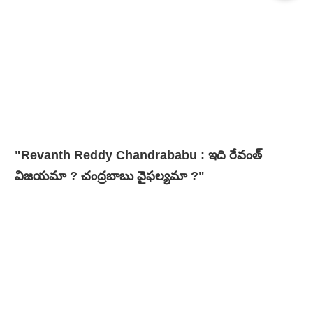
"Revanth Reddy Chandrababu : ఇది రేవంత్
విజయమా ? చంద్రబాబు వైఫల్యమా ?"