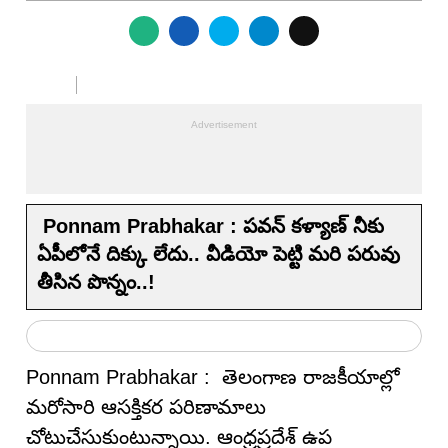
Ponnam Prabhakar : ప‌వ‌న్ క‌ళ్యాణ్ నీకు
ఏపీలోనే దిక్కు లేదు.. వీడియో పెట్టి మ‌రి ప‌రువు
తీసిన పొన్నం..!
Ponnam Prabhakar : తెలంగాణ రాజకీయాల్లో
మరోసారి ఆసక్తికర పరిణామాలు
చోటుచేసుకుంటున్నాయి. ఆంధ్రప్రదేశ్ ఉప