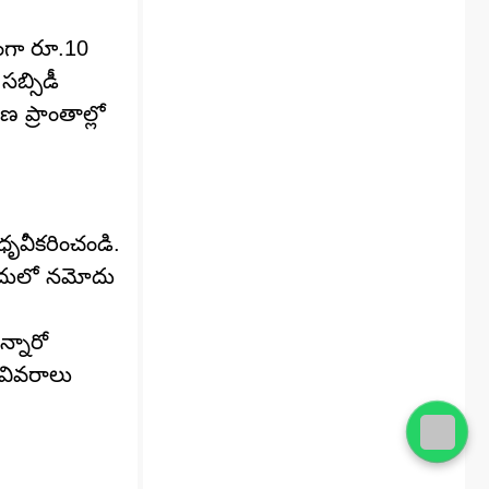
టంగా రూ.10
సబ్సిడీ
 ప్రాంతాల్లో
 ధృవీకరించండి.
ఇందులో నమోదు
న్నారో
 వివరాలు