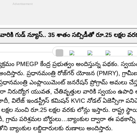
ారికి గుడ్ న్యూస్.. 35 శాతం సబ్సిడీతో రూ.25 లక్షల వ
క్రమం PMEGP కేంద్ర ప్రభుత్వం అందిస్తున్న పథకం. స్వ
అందిస్తారు. ప్రధానమంత్రి రోజ్‌గర్ యోజన (PMRY), గ్రామ
ానమంత్రి ఎంప్లాయిమెంట్ జనరేషన్ ప్రోగ్రామ్ అమలు చేస్త
వారా నిరుద్యోగ యువత, చేతివృత్తుల వారికి స్వయం ఉపాధ
, విలేజ్ ఇండస్ట్రీస్ కమిషన్ KVIC నోడల్ ఏజెన్సీగా పనిచే
 నుంచి రూ.25 లక్షల వరకు లోన్లు ఇస్తారు. రాష్ట్ర స్థాయి
్ట్ర ఖాదీ, గ్రామ పరిశ్రమల బోర్డులు…బ్యాంకుల ద్వారా ఈ పథకాన
ోని బ్యాంకుల లబ్దిదారులకు రుణాలు అందిస్తారు.