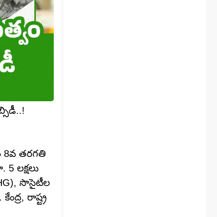
సిడీ..!
సం 8వ తరగతి
. 5 లక్షలు
HG), సొసైటీల
ంద్ర, రాష్ట్ర