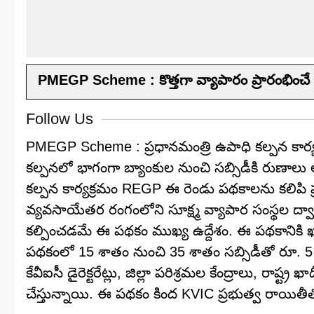
PMEGP Scheme : కొత్తగా వ్యాపారం ప్రారంభించే వ
Follow Us
PMEGP Scheme : ప్రధానమంత్రి ఉపాధి కల్పన కార్య
కల్పనలో భాగంగా బ్యాంకుల నుంచి సబ్సిడీకి రుణాలు 
కల్పన కార్యక్రమం REGP ఈ రెండు పథకాలను కలిపి ప్రధ
వ్యవసాయేతర రంగంలోని సూక్ష్మ వ్యాపార సంస్థల ద్
కల్పించడమే ఈ పథకం ముఖ్య ఉద్దేశం. ఈ పథకానికి ఖాదీ
పథకంలో 15 శాతం నుంచి 35 శాతం సబ్సిడీతో రూ. 5 లక్షల
కేవీఐసీ డైరెక్టరేట్లు, జిల్లా పరిశ్రమల కేంద్రాలు, రాష
చేస్తున్నాయి. ఈ పథకం కింద KVIC ప్రభుత్వ రాయితీత