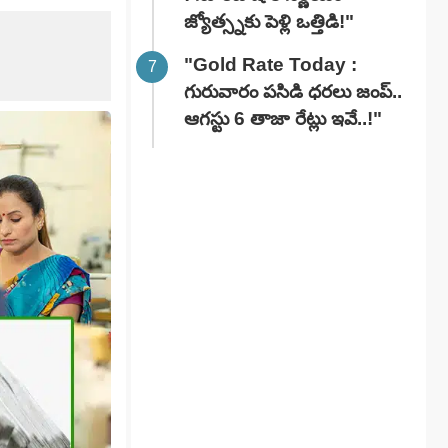
జ్యోత్స్నకు పెళ్లి ఒత్తిడి!"
"Gold Rate Today :
గురువారం పసిడి ధరలు జంప్..
ఆగస్టు 6 తాజా రేట్లు ఇవే..!"