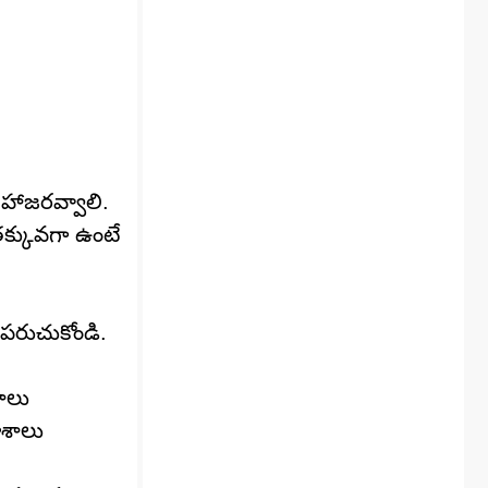
ా హాజరవ్వాలి.
తక్కువగా ఉంటే
్రపరుచుకోండి.
ాలు
ాశాలు