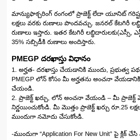
మాన్యుఫాక్చరింగ్ రంగంలో ప్రాజెక్ట్ లేదా యూనిట్ గరి
లక్షలు వరకు రుణాలు పొందవచ్చు. జనరల్ కేటగిరీ లబ్ధి
రుణాలు ఇస్తారు. ఇతర కేటగిరీ లబ్ధిదారులకు(ఎస్సీ, ఎస
35% సబ్సిడీకి రుణాలు అందిస్తారు.
PMEGP దరఖాస్తు విధానం
1. అర్హత- దరఖాస్తు చేయడానికి ముందు, ప్రభుత్వ పథక
PMEGP లోన్ కోసం మీ అర్హతను అంచనా వేయడానికి 
చేయండి.
2. ప్రాజెక్ట్ ఖర్చు, లోన్ అంచనా వేయండి – మీ ప్రాజె
నిర్ణయించుకోండి. మీ మొత్తం ప్రాజెక్ట్ ఖర్చు రూ.25
ముందుగా నమోదు చేసుకోండి.
-ముందుగా “Application For New Unit” పై క్లిక్ 