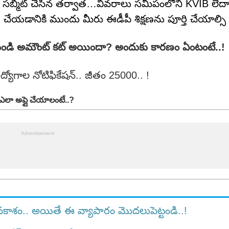
ు సబ్మిట్ చేసిన తర్వాత…వివరాలు సమీపంలోని KVIB లేద
పిణీ చేయడానికి ముందు మీరు ఈడీపీ శిక్షణను పూర్తి చేయాల్స
ుండి అమౌంట్ క‌ట్ అయిందా? అందుకు కార‌ణం ఏంటంటే..!
గాల నోటిఫికేష‌న్‌.. జీతం 25000.. !
ఎలా అప్లై చేయాలంటే..?
వకాశం.. అయితే ఈ వ్యాపారం మొదలుపెట్టండి..!