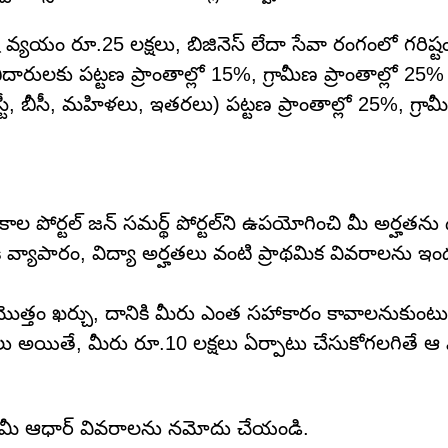
ష్ట వ్యయం రూ.25 లక్షలు, బిజినెస్ లేదా సేవా రంగంలో గరిష్
దారులకు పట్టణ ప్రాంతాల్లో 15%, గ్రామీణ ప్రాంతాల్లో 25% 
్టీ, బీసీ, మహిళలు, ఇతరలు) పట్టణ ప్రాంతాల్లో 25%, గ్రామీణ
ాల పోర్టల్ జన్ సమర్థ్ పోర్టల్‌ని ఉపయోగించి మీ అర్హతను
వ్యాపారం, విద్యా అర్హతలు వంటి ప్రాథమిక వివరాలను 
క్ట్ మొత్తం ఖర్చు, దానికి మీరు ఎంత సహాకారం కావాలనుకుంటు
 లక్షలు అయితే, మీరు రూ.10 లక్షలు ఏర్పాటు చేసుకోగలగితే ఆ
చేసి మీ ఆధార్ వివరాలను నమోదు చేయండి.