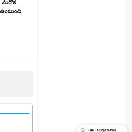
ా మరొక
ి ఉంటుంది.
The Telugu News