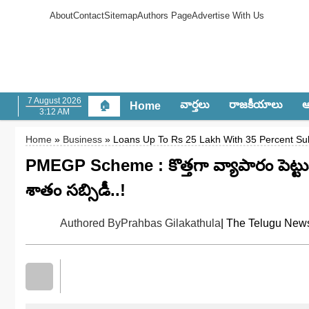
About
Contact
Sitemap
Authors Page
Advertise With Us
7 August 2026
వార్త‌లు
రాజ‌కీయాలు
ఆం
🏠
Home
3:12 AM
Home
»
Business
» Loans Up To Rs 25 Lakh With 35 Percent 
PMEGP Scheme : కొత్త‌గా వ్యాపారం పెట్టుకునేవా
శాతం సబ్సిడీ..!
Authored By
Prahbas Gilakathula
| The Telugu News