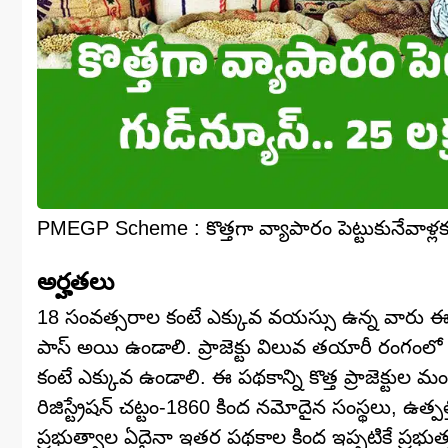
PMEGP Scheme : కొత్త‌గా వ్యాపారం పెట్టుకునేవాళ్ల‌కు కే
అర్హతలు
18 సంవత్సరాల కంటే ఎక్కువ వయస్సు ఉన్న వారు ఈ పథ
పాస్ అయి ఉండాలి. ప్రాజెక్టు విలువ తయారీ రంగంలో ర
కంటే ఎక్కువ ఉండాలి. ఈ పథకాన్ని కొత్త ప్రాజెక్ట
రిజిస్ట్రేషన్ చట్టం-1860 కింద నమోదైన సంస్థలు, ఉత్పత్
ప్రభుత్వాల ఏదైనా ఇతర పథకాల కింద ఇప్పటికే ప్రభుత్