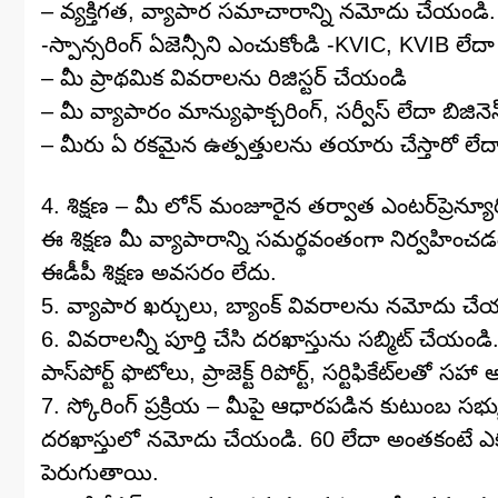
– వ్యక్తిగత, వ్యాపార సమాచారాన్ని నమోదు చేయండి.
-స్పాన్సరింగ్ ఏజెన్సీని ఎంచుకోండి -KVIC, KVIB లేద
– మీ ప్రాథమిక వివరాలను రిజిస్టర్ చేయండి
– మీ వ్యాపారం మాన్యుఫాక్చరింగ్, సర్వీస్ లేదా బిజి
– మీరు ఏ రకమైన ఉత్పత్తులను తయారు చేస్తారో లేదా
4. శిక్షణ – మీ లోన్ మంజూరైన తర్వాత ఎంటర్‌ప్రెన్యూర
ఈ శిక్షణ మీ వ్యాపారాన్ని సమర్థవంతంగా నిర్వహించడ
ఈడీపీ శిక్షణ అవసరం లేదు.
5. వ్యాపార ఖర్చులు, బ్యాంక్ వివరాలను నమోదు చే
6. వివరాలన్నీ పూర్తి చేసి దరఖాస్తును సబ్మిట్ చేయండి
పాస్‌పోర్ట్ ఫొటోలు, ప్రాజెక్ట్ రిపోర్ట్, సర్టిఫికేట్‌ల
7. స్కోరింగ్ ప్రక్రియ – మీపై ఆధారపడిన కుటుంబ
దరఖాస్తులో నమోదు చేయండి. 60 లేదా అంతకంటే ఎక్
పెరుగుతాయి.