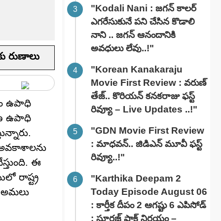
"Kodali Nani : జగన్ కాలర్
ఎగరేసుకునే పని చేసిన కొడాలి
నాని .. జగన్ ఆనందానికి
అవధులు లేవు..!"
రకు రుణాలు
"Korean Kanakaraju
Movie First Review : వరుణ్
తేజ్.. కొరియన్ కనకరాజు ఫస్ట్
యం ఉపాధి
రివ్యూ – Live Updates ..!"
ీణ ఉపాధి
"GDN Movie First Review
ున్నారు.
: మాధవన్.. జిడిఎన్ మూవీ ఫ‌స్ట్
ి అవకాశాలను
రివ్యూ..!"
స్తుంది. ఈ
లో రాష్ట్ర
"Karthika Deepam 2
్ని అమలు
Today Episode August 06
: కార్తీక దీపం 2 ఆగష్టు 6 ఎపిసోడ్
: సూరజ్ షాక్ నిర్ణయం –