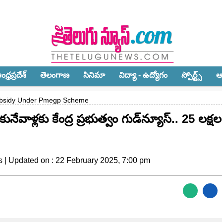
ధ్ర‌ప్ర‌దేశ్‌
తెలంగాణ‌
సినిమా
విద్యా - ఉద్యోగం
స్పోర్ట్స్‌
ఆ
Subsidy Under Pmegp Scheme
ళ్ల‌కు కేంద్ర ప్ర‌భుత్వం గుడ్‌న్యూస్‌.. 25 ల‌క్ష‌ల
 | Updated on : 22 February 2025, 7:00 pm