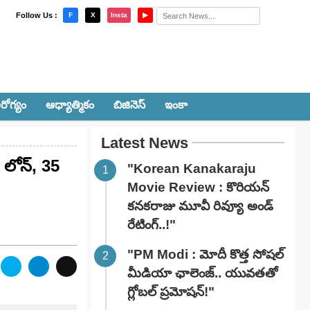
×
Follow Us :
F
X
Insta
▶
రోగ్యం
ఆధ్యాత్మికం
బిజినెస్
ఇంకా
Latest News
 లోన్‌, 35
"Korean Kanakaraju
Movie Review : కొరియన్
కనకరాజు మూవీ రివ్యూ అండ్
రేటింగ్‌..!"
"PM Modi : మోదీ కొత్త సోషల్
మీడియా ఛాలెంజ్.. యువతతో
గ్లోబల్ ప్రమోషన్!"