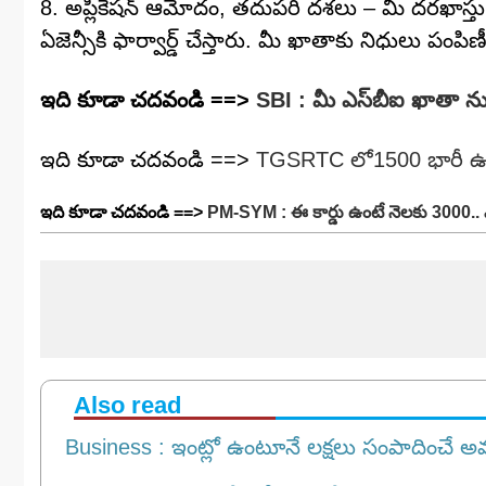
8. అప్లికేషన్ ఆమోదం, తదుపరి దశలు – మీ దరఖాస్త
ఏజెన్సీకి ఫార్వార్డ్ చేస్తారు. మీ ఖాతాకు నిధులు పం
ఇది కూడా చ‌ద‌వండి ==>
SBI : మీ ఎస్‌బీఐ ఖాతా న
ఇది కూడా చ‌ద‌వండి ==>
TGSRTC లో1500 భారీ ఉద్యో
ఇది కూడా చ‌ద‌వండి ==>
PM-SYM : ఈ కార్డు ఉంటే నెల‌కు 3000.. 
Also read
Business : ఇంట్లో ఉంటూనే లక్షలు సంపాదించే అ