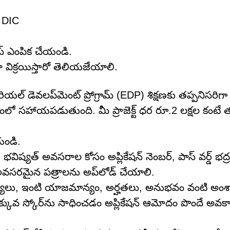
ా DIC
నెస్ ఎంపిక చేయండి.
 విక్రయిస్తారో తెలియజేయాలి.
ియల్ డెవలప్‌మెంట్ ప్రోగ్రామ్ (EDP) శిక్షణకు తప్పనిసరిగ
ంలో సహాయపడుతుంది. మీ ప్రాజెక్ట్ ధర రూ.2 లక్షల కంటే 
యండి.
. భవిష్యత్ అవసరాల కోసం అప్లికేషన్ నెంబర్, పాస్ వర్డ్ భద
తో సహా అవసరమైన పత్రాలను అప్‌లోడ్ చేయాలి.
 సభ్యులు, ఇంటి యాజమాన్యం, అర్హతలు, అనుభవం వంటి అంశ
కువ స్కోర్‌ను సాధించడం అప్లికేషన్ ఆమోదం పొందే అవక