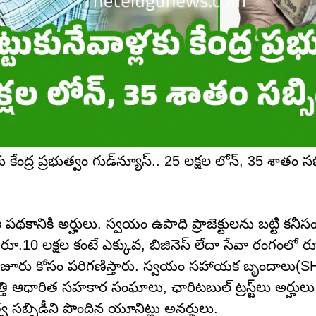
ంద్ర ప్ర‌భుత్వం గుడ్‌న్యూస్‌.. 25 ల‌క్ష‌ల లోన్‌, 35 శాతం సబ్
కానికి అర్హులు. స్వయం ఉపాధి ప్రాజెక్టులను బట్టి కనీ
ూ.10 లక్షల కంటే ఎక్కువ, బిజినెస్ లేదా సేవా రంగంలో రూ
ుల మంజూరు కోసం పరిగణిస్తారు. స్వయం సహాయక బృందాలు(S
తి ఆధారిత సహకార సంఘాలు, ఛారిటబుల్ ట్రస్ట్‌లు అర్హులు. కే
వ సబ్సిడీని పొందిన యూనిట్లు అనర్హులు.