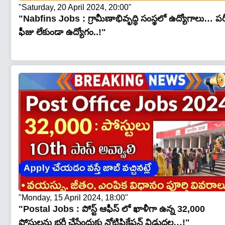
"Saturday, 20 April 2024, 20:00"
"Nabfins Jobs : గ్రామీణాభివృద్ధి సంస్థ‌లో ఉద్యోగాలు… ప‌రీక్
ఫీజు లేకుండా ఉద్యోగం..!"
"Monday, 15 April 2024, 18:00"
"Postal Jobs : పోస్ట్ ఆఫీస్ లో ఖాళీగా ఉన్న 32,000
పోస్టులను భర్తీ చేసేందుకు నోటిఫికేషన్ విడుదల…!"