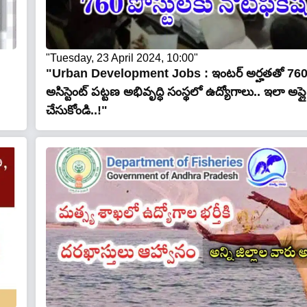
"Tuesday, 23 April 2024, 10:00"
"Urban Development Jobs : ఇంటర్ అర్హతతో 76
అసిస్టెంట్ పట్టణ అభివృద్ధి సంస్థలో ఉద్యోగాలు.. ఇలా అప్లై
చేసుకోండి..!"