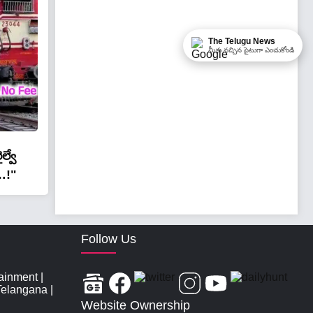
The Telugu News
మీకు నచ్చిన సైటుగా ఎంచుకోండి
ల్వే
్…!"
Follow Us
tainment
|
Telangana
|
Website Ownership