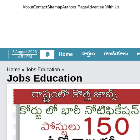
About
Contact
Sitemap
Authors Page
Advertise With Us
6 August 2026
వార్త‌లు
రాజ‌కీయాలు
ఆం
🏠
Home
4:51 PM
Home
»
Jobs Education
»
Jobs Education