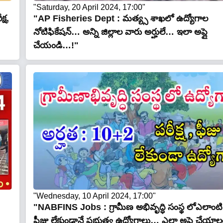
"Saturday, 20 April 2024, 17:00"
ష‌,
"AP Fisheries Dept : మ‌త్య్స శాఖలో ఉద్యోగాల
నోటిఫికేషన్… అన్ని జిల్లాల వారు అర్హులే… ఇలా అప్లై
చేయండి…!"
"Wednesday, 10 April 2024, 17:00"
"NABFINS Jobs : గ్రామీణ అభివృద్ధి సంస్థ లోఎలాంటి ప
ఫీజు లేకుండానే ప్రభుత్వ ఉద్యోగాలు… ఎలా అప్లై చేయా