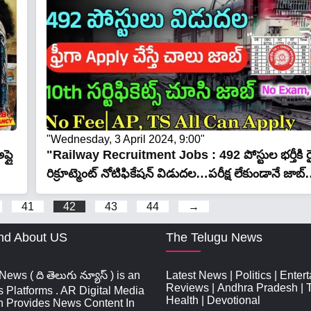
"Wednesday, 3 April 2024, 9:00"
్లై
"Railway Recruitment Jobs : 492 పోస్టుల భర్తీకి రై
రిక్రూట్మెంట్ నోటిఫికేషన్ విడుదల…పరీక్ష లేకుండానే జాబ
41
42
43
44
→
nd About US
The Telugu News
ews ( ది తెలుగు న్యూస్‌ ) is an
Latest News
|
Politics
|
Enter
Reviews
|
Andhra Pradesh
|
s Platforms . AR Digital Media
Health
|
Devotional
n Provides News Content In