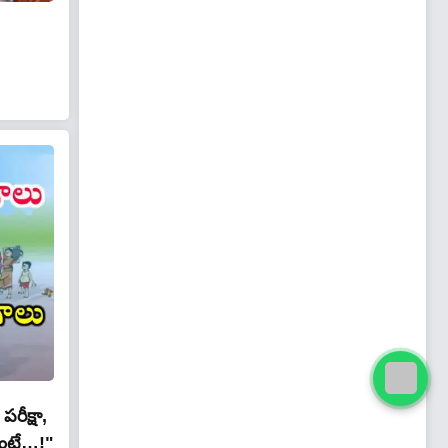
రీక్షా,
లంటే…!"