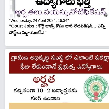
"Wednesday, 24 April 2024, 16:34"
"Court Jobs : కోర్ట్ జాబ్స్ కోసం భారీ నోటిఫికేష‌న్… ఎన్ని
పోస్ట్‌లు ప‌డ్డాయంటే..!"