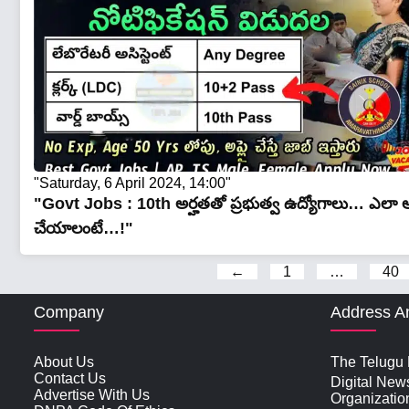
"Saturday, 6 April 2024, 14:00"
"Govt Jobs : 10th అర్హతతో ప్రభుత్వ ఉద్యోగాలు… ఎలా అప
చేయాలంటే…!"
←
1
…
40
Company
Address A
About Us
The Telugu N
Contact Us
Digital New
Advertise With Us
Organizatio