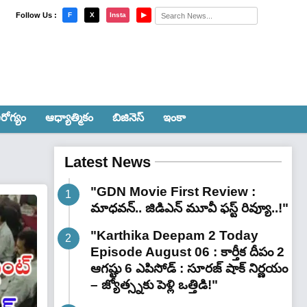
×
Follow Us :
F
X
Insta
▶
రోగ్యం
ఆధ్యాత్మికం
బిజినెస్
ఇంకా
Latest News
"GDN Movie First Review :
మాధవన్.. జిడిఎన్ మూవీ ఫ‌స్ట్ రివ్యూ..!"
"Karthika Deepam 2 Today
Episode August 06 : కార్తీక దీపం 2
ఆగష్టు 6 ఎపిసోడ్ : సూరజ్ షాక్ నిర్ణయం
– జ్యోత్స్నకు పెళ్లి ఒత్తిడి!"