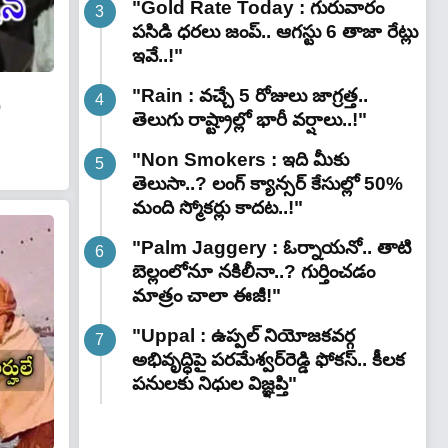
"Gold Rate Today : గురువారం
పసిడి ధరలు జంప్.. ఆగస్టు 6 తాజా రేట్లు
ఇవే..!"
"Rain : వచ్చే 5 రోజులు జాగ్రత్త..
0
తెలుగు రాష్ట్రాల్లో భారీ వ‌ర్షాలు..!"
"Non Smokers : ఇది మీకు
తెలుసా..? లంగ్ క్యాన్సర్ కేసుల్లో 50%
మంది స్మోకర్లు కాదట..!"
"Palm Jaggery : ఓర్నాయనో.. తాటి
బెల్లంలోనూ నకిలీనా..? గుర్తించడం
మాత్రం చాలా ఈజీ!"
"Uppal : ఉప్పల్ నియోజకవర్గ
అభివృద్ధిపై పరమేశ్వర్‌రెడ్డి ఫోకస్.. కీలక
పనులకు నిధుల విజ్ఞప్తి"