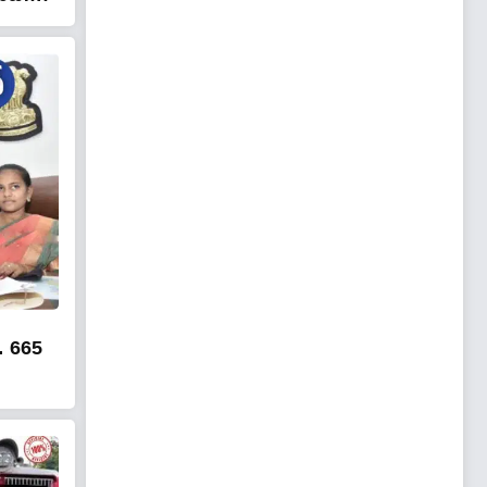
… 665