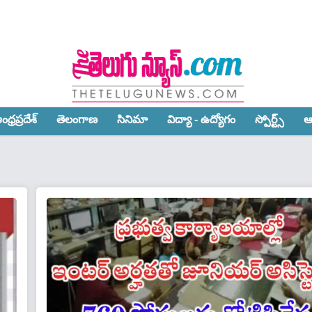
ధ్ర‌ప్ర‌దేశ్‌
తెలంగాణ‌
సినిమా
విద్యా - ఉద్యోగం
స్పోర్ట్స్‌
ఆ