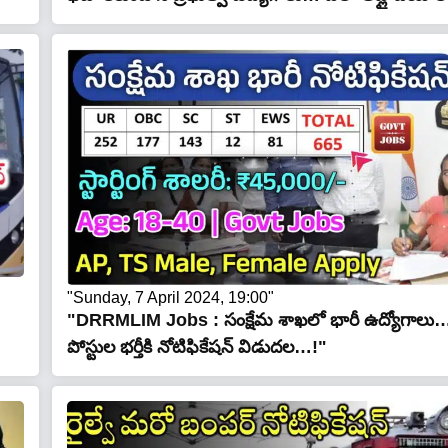
"Sunday, 7 April 2024, 19:00"
"DRRMLIM Jobs : సంక్షేమ శాఖలో భారీ ఉద్యోగాలు
పోస్టుల భర్తీకి నోటిఫికేషన్ విడుదల…!"