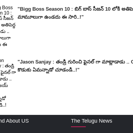
"Bigg Boss Season 10 : బిగ్ బాస్ సీజన్ 10 లోకి అతిపెద
మామూలుగా ఉండదు ఈ సారి..!"
"Jason Sanjay : తండ్రి గురించి ఫైనల్ గా మాట్లాడాడు .
కొడుకు ఏమన్నాడో చూడండి..!"
nd About US
The Telugu News