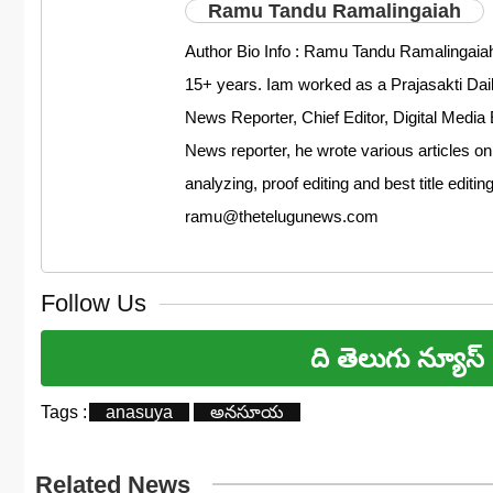
Ramu Tandu Ramalingaiah
Author Bio Info : Ramu Tandu Ramalingaiah
15+ years. Iam worked as a Prajasakti D
News Reporter, Chief Editor, Digital Media 
News reporter, he wrote various articles on
analyzing, proof editing and best title editi
ramu@thetelugunews.com
Follow Us
ది తెలుగు న్యూస్
Tags :
anasuya
అనసూయ
Related News