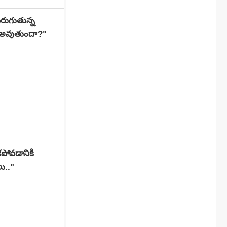
రుగుతున్న
ట్ అవుతుందా?"
కపోవడానికి
ు.."