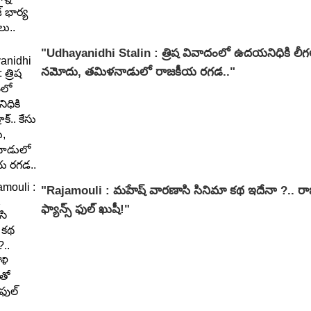
"Udhayanidhi Stalin : త్రిష వివాదంలో ఉదయనిధికి లీగల్
నమోదు, తమిళనాడులో రాజకీయ రగడ.."
"Rajamouli : మహేష్ వారణాసి సినిమా కథ ఇదేనా ?.. 
ఫ్యాన్స్ ఫుల్ ఖుషీ!"