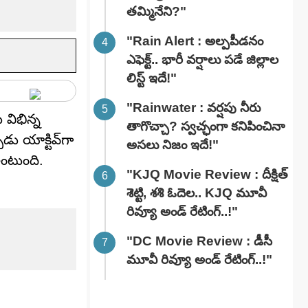
తమ్మినేని?"
"Rain Alert : అల్పపీడనం
ఎఫెక్ట్.. భారీ వర్షాలు పడే జిల్లాల
లిస్ట్ ఇదే!"
"Rainwater : వర్షపు నీరు
విభిన్న
తాగొచ్చా? స్వచ్ఛంగా కనిపించినా
ు యాక్టివ్‌గా
అసలు నిజం ఇదే!"
ంటుంది.
"KJQ Movie Review : దీక్షిత్
శెట్టి, శశి ఓదెల.. KJQ మూవీ
రివ్యూ అండ్ రేటింగ్‌..!"
"DC Movie Review : డీసీ
మూవీ రివ్యూ అండ్ రేటింగ్‌..!"