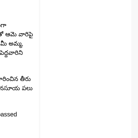
ిగా
ో ఆమె వారిపై
 మీ అమ్మ,
ెద్దవారిని
రించిన తీరు
. అన‌సూయ ప‌లు
passed