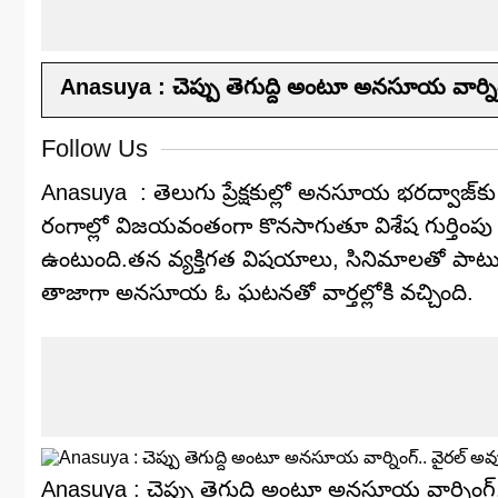
Anasuya : చెప్పు తెగుద్ది అంటూ అన‌సూయ వార్నింగ
Follow Us
Anasuya : తెలుగు ప్రేక్షకుల్లో అనసూయ భరద్వాజ్‌క
రంగాల్లో విజయవంతంగా కొనసాగుతూ విశేష గుర్తింపు 
ఉంటుంది.తన వ్యక్తిగత విషయాలు, సినిమాలతో ప
తాజాగా అనసూయ ఓ ఘటనతో వార్తల్లోకి వచ్చింది.
Anasuya : చెప్పు తెగుద్ది అంటూ అన‌సూయ వార్నింగ్‌