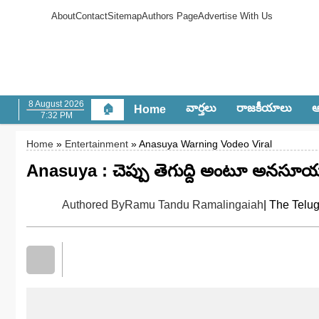
About
Contact
Sitemap
Authors Page
Advertise With Us
8 August 2026
వార్త‌లు
రాజ‌కీయాలు
ఆం
🏠
Home
7:32 PM
Home
»
Entertainment
» Anasuya Warning Vodeo Viral
Anasuya : చెప్పు తెగుద్ది అంటూ అన‌సూయ వా
Authored By
Ramu Tandu Ramalingaiah
| The Telu