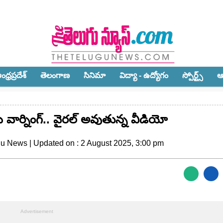
ధ్ర‌ప్ర‌దేశ్‌
తెలంగాణ‌
సినిమా
విద్యా - ఉద్యోగం
స్పోర్ట్స్‌
ఆ
ర్నింగ్‌.. వైర‌ల్ అవుతున్న వీడియో
gu News | Updated on : 2 August 2025, 3:00 pm