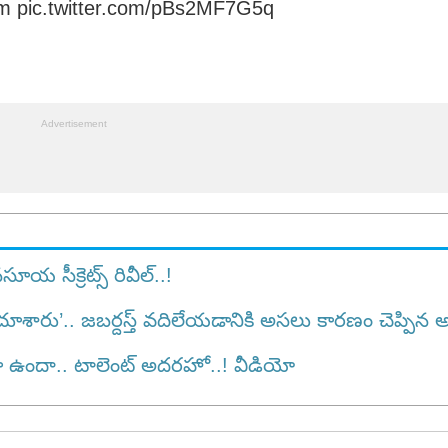
m
pic.twitter.com/pBs2MF7G5q
య సీక్రెట్స్ రివీల్..!
ూశారు’.. జబర్దస్త్ వదిలేయడానికి అసలు కారణం చెప్ప
ందా.. టాలెంట్ అద‌ర‌హో..! వీడియో