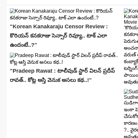
"Korean Kanakaraju Censor Review :
కొరియన్ కనకరాజు సెన్సార్ రివ్యూ.. టాక్ ఎలా
ఉందంటే..?"
"Pradeep Rawat : టాలీవుడ్ స్టార్ విలన్ ప్రదీప్
రావత్.. కోట్ల ఆస్తి వెనుక అసలు కథ..!"