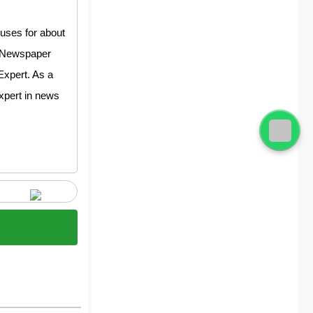
uses for about
y Newspaper
Expert. As a
expert in news