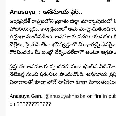
Anasuya : అన‌సూయ ఫైర్..
ఆంధ్రప్రదేశ్‌ రాష్ట్రంలోని ప్రకాశం జిల్లా మార్కాపు
హాజరయ్యారు. కార్యక్రమంలో ఆమె మాట్లాడుతుండగా,
తీవ్రంగా మండిపడింది. అనసూయ సదరు యువకుల తీరు
చెల్లెలు, ప్రేయసి లేదా భవిష్యత్తులో మీ భార్యపై ఎవర
గౌరవించడం మీ ఇంట్లో నేర్పించలేదా?” అంటూ ఆగ్రహంతో స
ప్రస్తుతం అనసూయ స్పందనకు సంబంధించిన వీడియో స
నెటిజన్ల నుంచి ప్రశంసలు పొందుతోంది. అన‌సూయ ప్ర‌
వివాదాల‌తో కూడా హాట్ టాపిక్‌గా కూడా మారుతుంటుం
Anasuya Garu
@anusuyakhasba
on fire in p
on.????????????