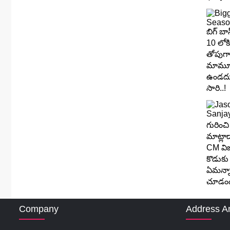
Company
Address A