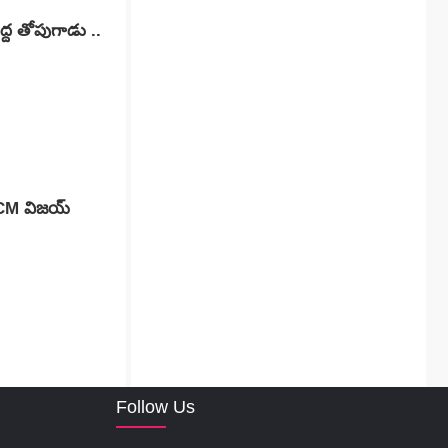
్ద తోపుగాడు ..
. CM విజయ్
Follow Us