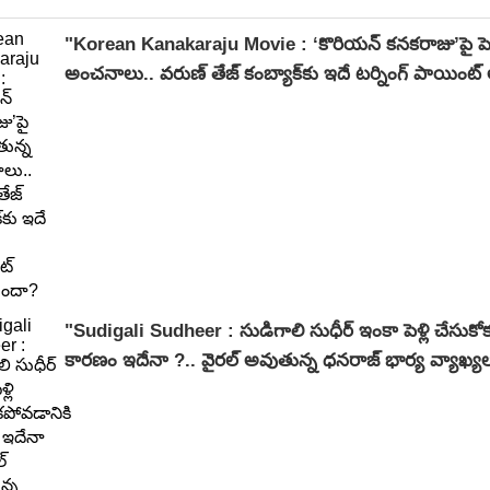
"Korean Kanakaraju Movie : ‘కొరియన్ కనకరాజు’పై పె
అంచనాలు.. వరుణ్ తేజ్ కంబ్యాక్‌కు ఇదే టర్నింగ్ పాయిం
"Sudigali Sudheer : సుడిగాలి సుధీర్ ఇంకా పెళ్లి చేసుకో
కారణం ఇదేనా ?.. వైరల్ అవుతున్న ధనరాజ్ భార్య వ్యాఖ్యల