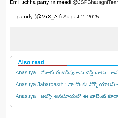
Emi luchha party ra meedi
@JSPShatagniTea
— parody (@MrX_Alt)
August 2, 2025
Also read
Anasuya : రోజుకు గంట‌సేపు అది చేస్తే చాలు.. అన‌సూ
Anasuya Jabardasth : నా గొంతు నొక్కేయాలని చ
Anasuya : అబ్బో అన‌సూయ‌లో ఈ టాలెంట్ కూడా ఉ