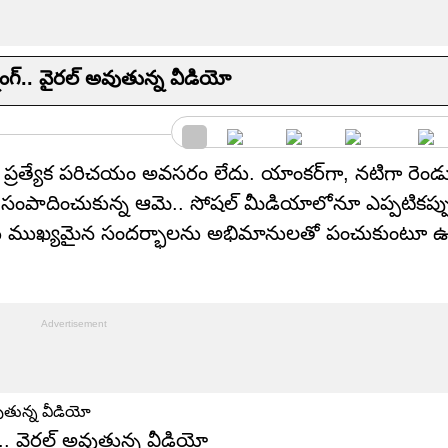
్‌.. వైర‌ల్ అవుతున్న వీడియో
ు ప్రత్యేక పరిచయం అవసరం లేదు. యాంకర్‌గా, నటిగా రెండు 
సంపాదించుకున్న ఆమె.. సోషల్ మీడియాలోనూ ఎప్పటికప్పుడ
ాటు ముఖ్యమైన సందర్భాలను అభిమానులతో పంచుకుంటూ ఉ
.. వైర‌ల్ అవుతున్న వీడియో