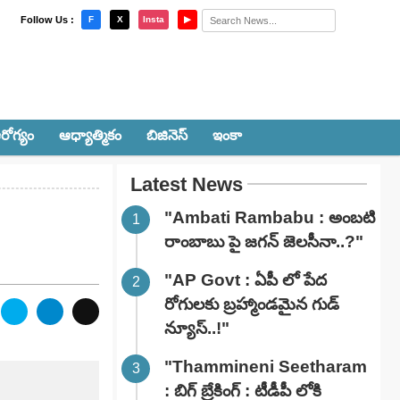
×
Follow Us :
F
X
Insta
▶
రోగ్యం
ఆధ్యాత్మికం
బిజినెస్
ఇంకా
Latest News
"Ambati Rambabu : అంబటి
రాంబాబు పై జగన్ జెలసీనా..?"
"AP Govt : ఏపీ లో పేద
రోగులకు బ్రహ్మాండమైన గుడ్
న్యూస్..!"
"Thammineni Seetharam
: బిగ్ బ్రేకింగ్ : టీడీపీ లోకి