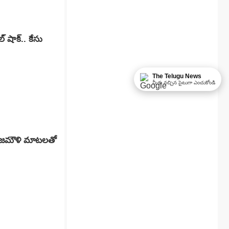
 షాక్.. కేసు
The Telugu News
మీకు నచ్చిన సైటుగా ఎంచుకోండి
రాజమౌళి మాటలతో