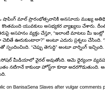
రంలో ఓ షాపింగ్ మాల్ ప్రారంభోత్సవానికి అనసూయ ముఖ్య అతిథ
 కొంతమంది యువకులు అసభ్యకర వ్యాఖ్యలు చేశారు. దీంత
పై అసహనం వ్యక్తం చేస్తూ, “ఇలాంటి మాటలు మీ ఇంట్లో
ైనా చెబితే ఊరుకుంటారా?” అంటూ ఎదురు ప్రశ్నలు చేసింది. “ప
్పందించింది. “చెప్పు తెగుద్ది” అంటూ వార్నింగ్ ఇచ్చింది.
ోషల్ మీడియాలో వైరల్ అవుతోంది. ఆమె ధైర్యంగా వ్యవహ
స్తుతం న‌టిగానే కాకుండా హోస్ట్‌గా కూడా అద‌రగొడుతుంది
ది.
ublic on BanisaSena Slaves after vulgar comments 