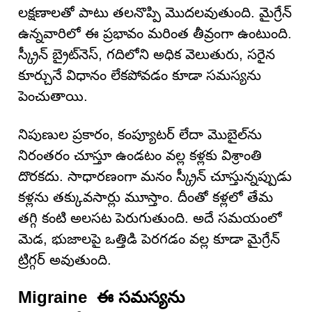
లక్షణాలతో పాటు తలనొప్పి మొదలవుతుంది. మైగ్రేన్
ఉన్నవారిలో ఈ ప్రభావం మరింత తీవ్రంగా ఉంటుంది.
స్క్రీన్ బ్రైట్‌నెస్‌, గదిలోని అధిక వెలుతురు, సరైన
కూర్చునే విధానం లేకపోవడం కూడా సమస్యను
పెంచుతాయి.
నిపుణుల ప్రకారం, కంప్యూటర్ లేదా మొబైల్‌ను
నిరంతరం చూస్తూ ఉండటం వల్ల కళ్లకు విశ్రాంతి
దొరకదు. సాధారణంగా మనం స్క్రీన్ చూస్తున్నప్పుడు
కళ్లను తక్కువసార్లు మూస్తాం. దీంతో కళ్లలో తేమ
తగ్గి కంటి అలసట పెరుగుతుంది. అదే సమయంలో
మెడ, భుజాలపై ఒత్తిడి పెరగడం వల్ల కూడా మైగ్రేన్
ట్రిగ్గర్ అవుతుంది.
Migraine ఈ సమస్యను