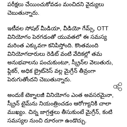
పరీక్షలు చేయించుకోవడం మంచిదని వైద్యులు
చెబుతున్నారు.
ఇటీవల సోషల్ మీడియా, వీడియో గేమ్స్‌, OTT
వినియోగం పెరగడంతో యువతలో ఈ సమస్య
మరింత ఎక్కువగా కనిపిస్తోంది. కొంతమంది
వినియోగదారులు రెడిట్ వంటి వేదికల్లో తమ
అనుభవాలను పంచుకుంటూ, స్క్రీన్‌ల వెలుతురు,
ఫ్లికర్‌, అధిక బ్రైట్‌నెస్ వల్ల మైగ్రేన్ తీవ్రంగా
పెరుగుతోందని చెబుతున్నారు.
అందుకే టెక్నాలజీ వినియోగం ఎంత అవసరమైనా,
స్క్రీన్ టైమ్‌ను నియంత్రించడం ఆరోగ్యానికి చాలా
ముఖ్యం. చిన్న జాగ్రత్తలు తీసుకుంటే మైగ్రేన్‌, కంటి
సమస్యల నుంచి దూరంగా ఉండొచ్చు.