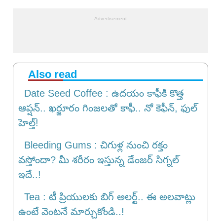
Also read
Date Seed Coffee : ఉదయం కాఫీకి కొత్త
ఆప్షన్.. ఖర్జూరం గింజలతో కాఫీ.. నో కెఫీన్, ఫుల్
హెల్త్!
Bleeding Gums : చిగుళ్ల నుంచి రక్తం
వస్తోందా? మీ శరీరం ఇస్తున్న డేంజర్ సిగ్నల్
ఇదే..!
Tea : టీ ప్రియులకు బిగ్ అలర్ట్.. ఈ అలవాట్లు
ఉంటే వెంటనే మార్చుకోండి..!