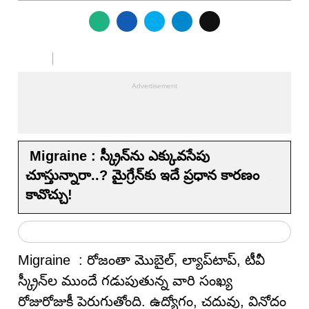
Migraine : స్క్రీన్‌ను ఎక్కువసేపు
చూస్తున్నారా..? మైగ్రేన్‌కు ఇదే ప్రధాన కారణం
కావొచ్చు!
Migraine : రోజంతా మొబైల్‌, ల్యాప్‌టాప్‌, టీవీ
స్క్రీన్‌ల ముందే గడుపుతున్న వారి సంఖ్య
రోజురోజుకీ పెరుగుతోంది. ఉద్యోగం, చదువు, వినోదం