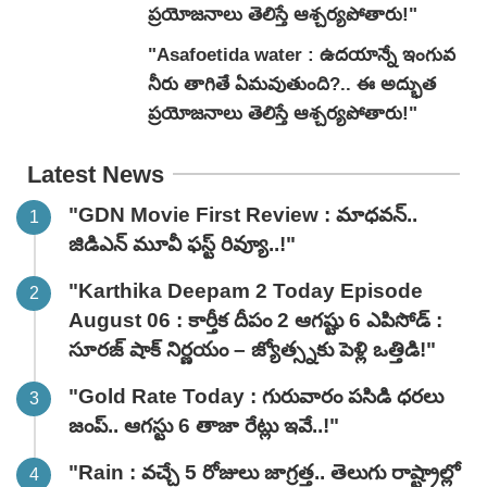
ప్రయోజనాలు తెలిస్తే ఆశ్చర్యపోతారు!"
"Asafoetida water : ఉదయాన్నే ఇంగువ
నీరు తాగితే ఏమవుతుంది?.. ఈ అద్భుత
ప్రయోజనాలు తెలిస్తే ఆశ్చర్యపోతారు!"
Latest News
"GDN Movie First Review : మాధవన్..
జిడిఎన్ మూవీ ఫ‌స్ట్ రివ్యూ..!"
"Karthika Deepam 2 Today Episode
August 06 : కార్తీక దీపం 2 ఆగష్టు 6 ఎపిసోడ్ :
సూరజ్ షాక్ నిర్ణయం – జ్యోత్స్నకు పెళ్లి ఒత్తిడి!"
"Gold Rate Today : గురువారం పసిడి ధరలు
జంప్.. ఆగస్టు 6 తాజా రేట్లు ఇవే..!"
"Rain : వచ్చే 5 రోజులు జాగ్రత్త.. తెలుగు రాష్ట్రాల్లో