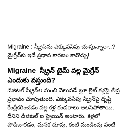
Migraine : స్క్రీన్‌ను ఎక్కువసేపు చూస్తున్నారా..?
మైగ్రేన్‌కు ఇదే ప్రధాన కారణం కావొచ్చు!
Migraine స్క్రీన్ టైమ్ వల్ల మైగ్రేన్
ఎందుకు వస్తుంది?
డిజిటల్ స్క్రీన్‌ల నుంచి వెలువడే బ్లూ లైట్ కళ్లపై తీవ్ర
ప్రభావం చూపుతుంది. ఎక్కువసేపు స్క్రీన్‌పై దృష్టి
కేంద్రీకరించడం వల్ల కళ్ల కండరాలు అలసిపోతాయి.
దీనిని డిజిటల్ ఐ స్ట్రెయిన్ అంటారు. కళ్లలో
పొడిబారడం, మసక చూపు, కంటి మండింపు వంటి