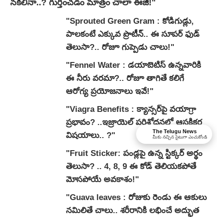
నకిలీనా..? గుర్తించడం మాత్రం చాలా ఈజీ!"
"Sprouted Green Gram : కోడిగుడ్లు,
పాలకంటే ఎక్కువ ప్రొటీన్.. ఈ సూపర్ ఫుడ్
తెలుసా?.. రోజూ గుప్పెడు చాలు!"
"Fennel Water : డయాబెటిస్ ఉన్నవారికి
ఈ నీరు వరమా?.. రోజూ తాగితే కలిగే
ఆరోగ్య ప్రయోజనాలు ఇవే!"
"Viagra Benefits : క్యాన్సర్‌పై వయాగ్రా
ప్రభావం? ..ఇజ్రాయెల్ పరిశోధనలో ఆసక్తికర
The Telugu News
విషయాలు.. ?"
మీకు నచ్చిన సైటుగా ఎంచుకోండి
"Fruit Sticker: పండ్లపై ఉన్న స్టిక్కర్ అర్థం
తెలుసా? .. 4, 8, 9 ఈ కోడ్ తెలియకపోతే
మోసపోయే అవకాశం!"
"Guava leaves : రోజుకు రెండు ఈ ఆకులు
నమిలితే చాలు.. శరీరానికి లభించే అద్భుత