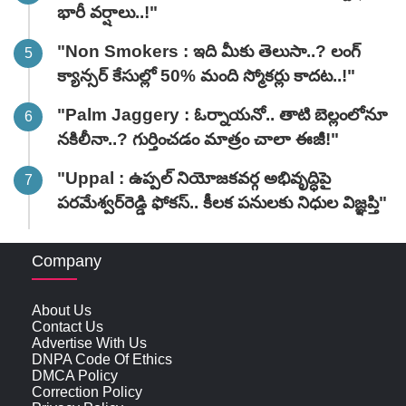
భారీ వ‌ర్షాలు..!"
"Non Smokers : ఇది మీకు తెలుసా..? లంగ్
క్యాన్సర్ కేసుల్లో 50% మంది స్మోకర్లు కాదట..!"
"Palm Jaggery : ఓర్నాయనో.. తాటి బెల్లంలోనూ
నకిలీనా..? గుర్తించడం మాత్రం చాలా ఈజీ!"
"Uppal : ఉప్పల్ నియోజకవర్గ అభివృద్ధిపై
పరమేశ్వర్‌రెడ్డి ఫోకస్.. కీలక పనులకు నిధుల విజ్ఞప్తి"
Company
About Us
Contact Us
Advertise With Us
DNPA Code Of Ethics
DMCA Policy
Correction Policy