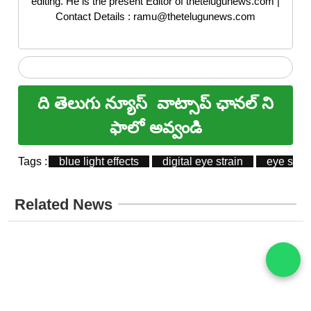
editing. He is the present Editor of thetelugunews.com |
Contact Details : ramu@thetelugunews.com
ది తెలుగు న్యూస్
వాట్సాప్ ఛానల్ ని
ఫాలో అవ్వండి
Tags :
blue light effects
digital eye strain
eye stra
Related News