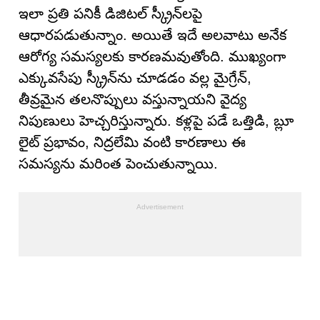
ఇలా ప్రతి పనికీ డిజిటల్ స్క్రీన్‌లపై
ఆధారపడుతున్నాం. అయితే ఇదే అలవాటు అనేక
ఆరోగ్య సమస్యలకు కారణమవుతోంది. ముఖ్యంగా
ఎక్కువసేపు స్క్రీన్‌ను చూడడం వల్ల మైగ్రేన్‌,
తీవ్రమైన తలనొప్పులు వస్తున్నాయని వైద్య
నిపుణులు హెచ్చరిస్తున్నారు. కళ్లపై పడే ఒత్తిడి, బ్లూ
లైట్ ప్రభావం, నిద్రలేమి వంటి కారణాలు ఈ
సమస్యను మరింత పెంచుతున్నాయి.