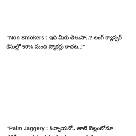
"Non Smokers : ఇది మీకు తెలుసా..? లంగ్ క్యాన్సర్
కేసుల్లో 50% మంది స్మోకర్లు కాదట..!"
"Palm Jaggery : ఓర్నాయనో.. తాటి బెల్లంలోనూ