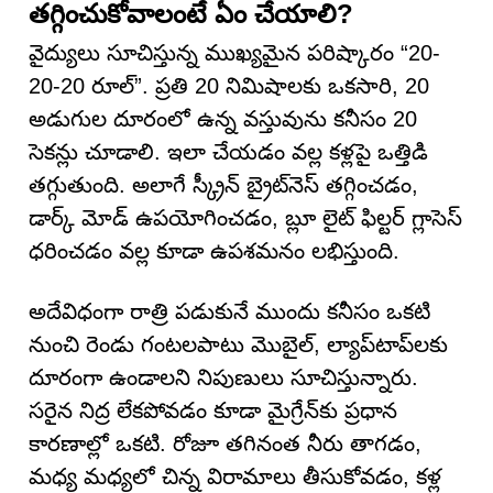
తగ్గించుకోవాలంటే ఏం చేయాలి?
వైద్యులు సూచిస్తున్న ముఖ్యమైన పరిష్కారం “20-
20-20 రూల్”. ప్రతి 20 నిమిషాలకు ఒకసారి, 20
అడుగుల దూరంలో ఉన్న వస్తువును కనీసం 20
సెకన్లు చూడాలి. ఇలా చేయడం వల్ల కళ్లపై ఒత్తిడి
తగ్గుతుంది. అలాగే స్క్రీన్ బ్రైట్‌నెస్ తగ్గించడం,
డార్క్ మోడ్ ఉపయోగించడం, బ్లూ లైట్ ఫిల్టర్ గ్లాసెస్
ధరించడం వల్ల కూడా ఉపశమనం లభిస్తుంది.
అదేవిధంగా రాత్రి పడుకునే ముందు కనీసం ఒకటి
నుంచి రెండు గంటలపాటు మొబైల్‌, ల్యాప్‌టాప్‌లకు
దూరంగా ఉండాలని నిపుణులు సూచిస్తున్నారు.
సరైన నిద్ర లేకపోవడం కూడా మైగ్రేన్‌కు ప్రధాన
కారణాల్లో ఒకటి. రోజూ తగినంత నీరు తాగడం,
మధ్య మధ్యలో చిన్న విరామాలు తీసుకోవడం, కళ్ల