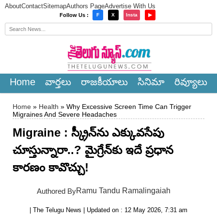
About
Contact
Sitemap
Authors Page
Advertise With Us
×
Follow Us :
F
X
Insta
▶
Home
వార్త‌లు
రాజ‌కీయాలు
సినిమా
రివ్యూలు
Home
»
Health
» Why Excessive Screen Time Can Trigger
Migraines And Severe Headaches
Migraine : స్క్రీన్‌ను ఎక్కువసేపు
చూస్తున్నారా..? మైగ్రేన్‌కు ఇదే ప్రధాన
కారణం కావొచ్చు!
Ramu Tandu Ramalingaiah
Authored By
| The Telugu News | Updated on : 12 May 2026, 7:31 am