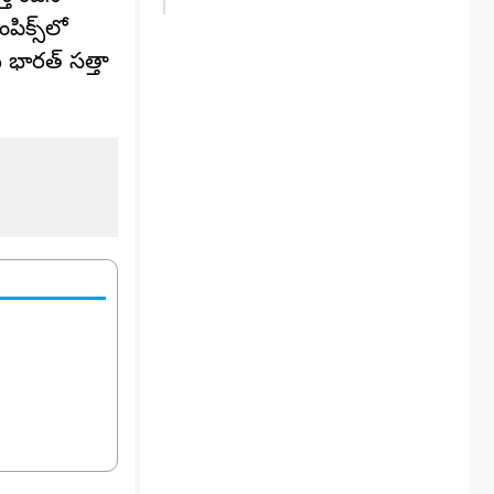
ిక్స్‌లో
 భారత్ సత్తా