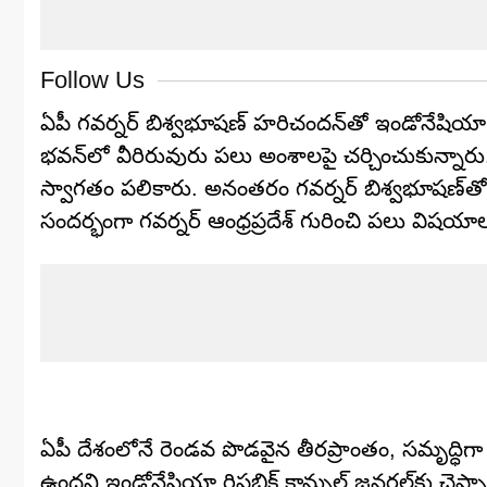
Follow Us
ఏపీ గవర్నర్ బిశ్వభూషణ్ హరిచందన్‌తో ఇండోనేషియా రి
భవన్‌లో వీరిరువురు పలు అంశాలపై చర్చించుకున్నారు. అ
స్వాగతం పలికారు. అనంతరం గవర్నర్ బిశ్వభూషణ్‌త
సందర్భంగా గవర్నర్ ఆంధ్రప్రదేశ్ గురించి పలు విషయా
ఏపీ దేశంలోనే రెండవ పొడవైన తీరప్రాంతం, సమృద్ధ
ఉందని ఇండోనేషియా రిపబ్లిక్ కాన్సుల్ జనరల్‌కు చెప్