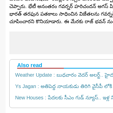
చెప్పారు. భేటీ అనంతరం గవర్నర్ హరిచందన్ అగస్ పి. స
భారత్ తరఫున పతకాలు సాధించిన విజేతలను గవర్నర్ హ
చూపించారని కొనియాడారు. ఈ మేరకు రాజ్ భవన్ నుం
Also read
Weather Update : బుధవారం వెదర్ అలర్ట్.. హైదరాబా
Ys Jagan : అతిపెద్ద నాయకుడు తిరిగి వైసీపీ లోక
New Houses : పేదలకు సీఎం గుడ్ న్యూస్.. ఇళ్ల నిర