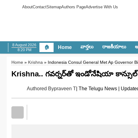
About
Contact
Sitemap
Authors Page
Advertise With Us
8 August 2026
వార్త‌లు
రాజ‌కీయాలు
ఆం
🏠
Home
8:20 PM
Home
»
Krishna
» Indonesia Consul General Met Ap Governor 
Krishna.. గవర్నర్‌తో ఇండోనేషియా కాన్సుల్
Authored By
praveen T
| The Telugu News | Update