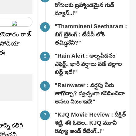
రోగులకు బ్రహ్మాండమైన గుడ్
న్యూస్..!"
"Thammineni Seetharam :
 శనివారం రాజ్
బిగ్ బ్రేకింగ్ : టీడీపీ లోకి
తమ్మినేని?"
 సిసోడియా
 ఈ
"Rain Alert : అల్పపీడనం
ఎఫెక్ట్.. భారీ వర్షాలు పడే జిల్లాల
లిస్ట్ ఇదే!"
"Rainwater : వర్షపు నీరు
తాగొచ్చా? స్వచ్ఛంగా కనిపించినా
అసలు నిజం ఇదే!"
"KJQ Movie Review : దీక్షిత్
శెట్టి, శశి ఓదెల.. KJQ మూవీ
్ని కలిగి
రివ్యూ అండ్ రేటింగ్‌..!"
్తోందని