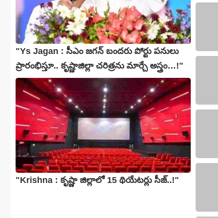
"Ys Jagan : సీఎం జగన్ బందరు పోర్టు పనులు
ప్రారంభిస్తూ.. కృష్ణాజిల్లా చరిత్రను మార్చే అస్త్రం…!"
"Krishna : కృష్ణా జిల్లాలో 15 థియేటర్లు సీజ్..!"