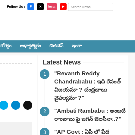
×
Follow Us :
F
X
Insta
▶
రోగ్యం
ఆధ్యాత్మికం
బిజినెస్
ఇంకా
Latest News
"Revanth Reddy
Chandrababu : ఇది రేవంత్
విజయమా ? చంద్రబాబు
వైఫల్యమా ?"
"Ambati Rambabu : అంబటి
రాంబాబు పై జగన్ జెలసీనా..?"
"AP Govt : ఏపీ లో పేద