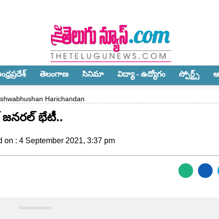
ధ్ర‌ప్ర‌దేశ్‌
తెలంగాణ‌
సినిమా
విద్యా - ఉద్యోగం
స్పోర్ట్స్‌
ఆ
Bishwabhushan Harichandan
 జనరల్ భేటీ..
d on : 4 September 2021, 3:37 pm