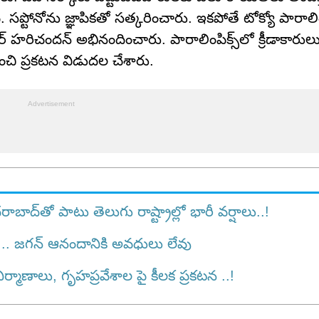
ప్టోనోను జ్ఞాపికతో సత్కరించారు. ఇకపోతే టోక్యో పారాలింప
రిచందన్ అభినందించారు. పారాలింపిక్స్‌లో క్రీడాకారులు
చి ప్రకటన విడుదల చేశారు.
ద్‌తో పాటు తెలుగు రాష్ట్రాల్లో భారీ వర్షాలు..!
ి .. జగన్ ఆనందానికి అవధులు లేవు
్మాణాలు, గృహప్రవేశాల పై కీలక ప్రకటన ..!