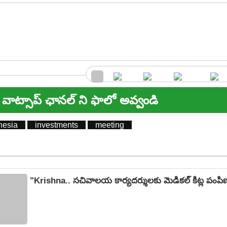
వాట్సాప్ ఛానల్ ని ఫాలో అవ్వండి
nesia
investments
meeting
"Krishna.. సచివాలయ కార్యదర్శులకు మెడికల్ కిట్ల పంపిణ