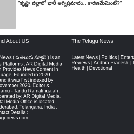
"కృష్ణా జిల్లాలో భారీ అగ్నిప్రమాదం.. కారణమేమింటే?"
nd About US
The Telugu News
ews ( ది తెలుగు న్యూస్‌ ) is an
Latest News
|
Politics
|
Enter
Reviews
|
Andhra Pradesh
|
s Platforms . AR Digital Media
Health
|
Devotional
n Provides News Content In
guage, Founded in 2020
d it was first indexed by
ovember 2020. Editor &
Ramu - Tandu Ramalingaiah .
rated by: AR Digital Media.
al Media Office is located
derabad, Telangana, India ,
act Details :
lugunews.com