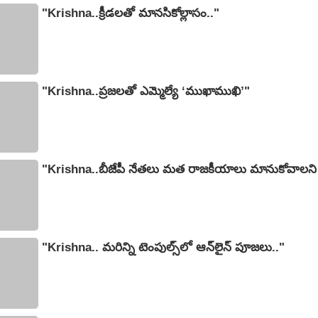
"Krishna..క్రీడలతో మానసికోల్లాసం.."
"Krishna..ప్రజలతో ఎమ్మెల్యే ‘ముఖాముఖి’"
"Krishna..బీజేపీ నేతలు మత రాజకీయాలు మానుకోవాలని 
"Krishna.. మరిన్ని టెంపుల్స్‌లో ఆన్‌లైన్ పూజలు.."