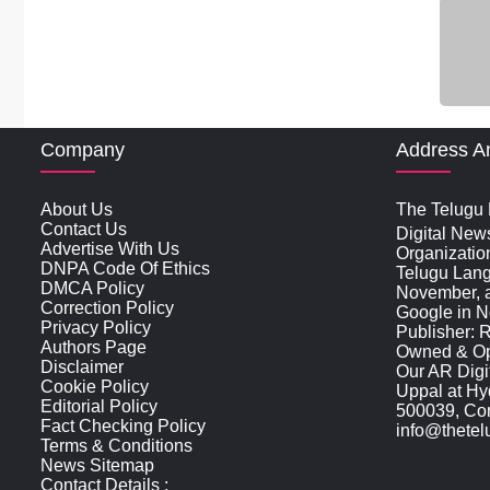
Company
Address A
About Us
The Telugu N
Contact Us
Digital New
Advertise With Us
Organizatio
DNPA Code Of Ethics
Telugu Lan
DMCA Policy
November, an
Correction Policy
Google in N
Privacy Policy
Publisher: 
Authors Page
Owned & Ope
Disclaimer
Our AR Digit
Cookie Policy
Uppal at Hy
Editorial Policy
500039, Cont
Fact Checking Policy
info@thete
Terms & Conditions
News Sitemap
Contact Details :