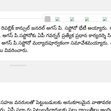
పబ్లిక్ కాన్సుల్ జనరల్ అగస్ పి. సప్టోనో భేటీ అయ్యారు.
గస్ పి.సప్టోనోకు ఏపీ గవర్నర్ ప్రత్యేక ప్రధాన కార్యదర్శి
ో అగస్ పి.సప్టోనో మర్యాదపూర్వకంగా సమావేశమయ్యారు.
లు వివరించారు.
ిగా సహజ వనరులతో పెట్టుబడులకు అనుకూలమైన వాతావరణాన
పారు. ఏపీ సర్కారు పెట్టుబడిదారులకు పలు రాయితీలు అందిస