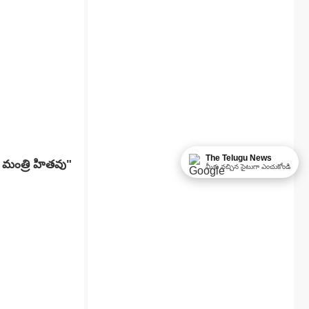
The Telugu News
మంత్రి హితవు"
మీకు నచ్చిన సైటుగా ఎంచుకోండి