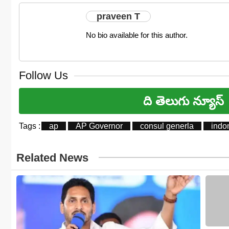
praveen T
No bio available for this author.
Follow Us
ది తెలుగు న్యూస్
Tags :
ap
AP Governor
consul generla
indo
Related News