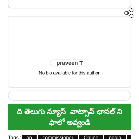
praveen T
No bio available for this author.
ది తెలుగు న్యూస్
వాట్సాప్ ఛానల్ ని
ఫాలో అవ్వండి
Tags :
ap
commissioner
Online
pooja
te