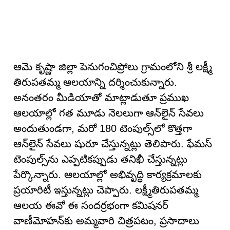
ఆమె కృష్ణా జిల్లా పెనుగంచిప్రోలు గ్రామంలోని శ్రీ లక్ష్మీ
తిరుపతమ్మ ఆలయాన్ని దర్శించుకున్నారు.
అనంతరం మీడియాతో మాట్లాడుతూ ప్రముఖ
ఆలయాల్లో గత మూడు నెలలుగా ఆన్‌లైన్ సేవలు
అందుతుండగా, మరో 180 టెంపుల్స్‌లో కొత్తగా
ఆన్‌లైన్ సేవలు షురూ చేస్తున్నట్లు తెలిపారు. ఫేమస్
టెంపుల్స్‌ను ఎప్పటికప్పుడు తనిఖీ చేస్తున్నట్లు
పేర్కొన్నారు. ఆలయాల్లో అభివృద్ధి కార్యక్రమాలకు
ప్రయారిటీ ఇస్తున్నట్లు చెప్పారు. లక్ష్మీతిరుపతమ్మ
ఆలయ ఈవో ఈ సందర్రభంగా కమిషనర్
వాణీమోహన్‌కు అమ్మవారి చిత్రపటం, ప్రసాదాలు