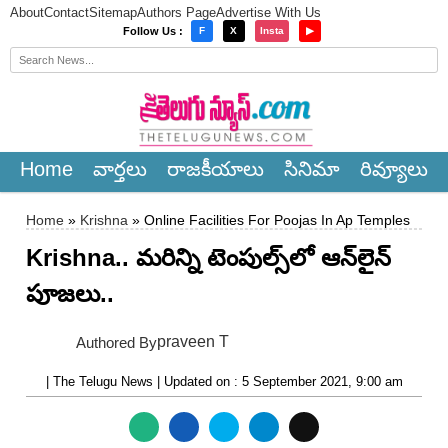
About
Contact
Sitemap
Authors Page
Advertise With Us
×
Follow Us :
F
X
Insta
▶
Home
వార్త‌లు
రాజ‌కీయాలు
సినిమా
రివ్యూలు
Home
»
Krishna
» Online Facilities For Poojas In Ap Temples
Krishna.. మరిన్ని టెంపుల్స్‌లో ఆన్‌లైన్
పూజలు..
praveen T
Authored By
| The Telugu News | Updated on : 5 September 2021, 9:00 am