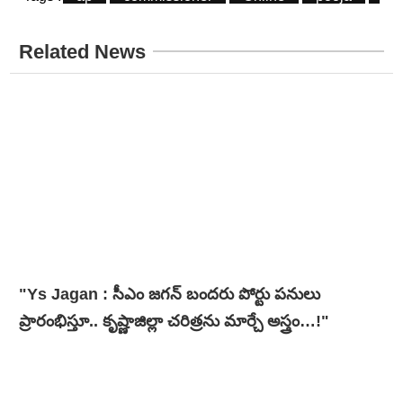
Related News
"Ys Jagan : సీఎం జగన్ బందరు పోర్టు పనులు
ప్రారంభిస్తూ.. కృష్ణాజిల్లా చరిత్రను మార్చే అస్త్రం…!"