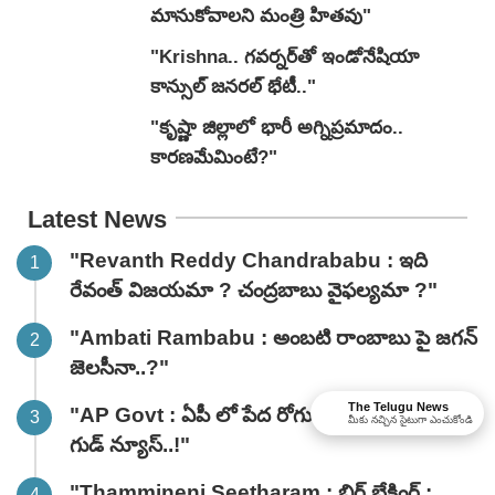
మానుకోవాలని మంత్రి హితవు"
"Krishna.. గవర్నర్‌తో ఇండోనేషియా
కాన్సుల్ జనరల్ భేటీ.."
"కృష్ణా జిల్లాలో భారీ అగ్నిప్రమాదం..
కారణమేమింటే?"
Latest News
"Revanth Reddy Chandrababu : ఇది
రేవంత్ విజయమా ? చంద్రబాబు వైఫల్యమా ?"
"Ambati Rambabu : అంబటి రాంబాబు పై జగన్
జెలసీనా..?"
The Telugu News
"AP Govt : ఏపీ లో పేద రోగులకు బ్రహ్మాండమైన
మీకు నచ్చిన సైటుగా ఎంచుకోండి
గుడ్ న్యూస్..!"
"Thammineni Seetharam : బిగ్ బ్రేకింగ్ :