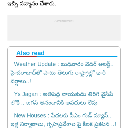
ఇచ్చి సన్మానం చేశారు.
Also read
Weather Update : బుధవారం వెదర్ అలర్ట్..
హైదరాబాద్‌తో పాటు తెలుగు రాష్ట్రాల్లో భారీ
వర్షాలు..!
Ys Jagan : అతిపెద్ద నాయకుడు తిరిగి వైసీపీ
లోకి .. జగన్ ఆనందానికి అవధులు లేవు
New Houses : పేదలకు సీఎం గుడ్ న్యూస్..
ఇళ్ల నిర్మాణాలు, గృహప్రవేశాల పై కీలక ప్రకటన ..!