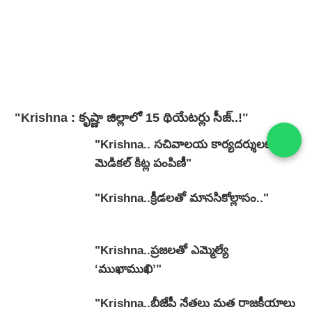
"Krishna : కృష్ణా జిల్లాలో 15 థియేటర్లు సీజ్..!"
"Krishna.. సచివాలయ కార్యదర్శులకు
మెడికల్ కిట్ల పంపిణీ"
"Krishna..క్రీడలతో మానసికోల్లాసం.."
"Krishna..ప్రజలతో ఎమ్మెల్యే
‘ముఖాముఖి’"
"Krishna..బీజేపీ నేతలు మత రాజకీయాలు