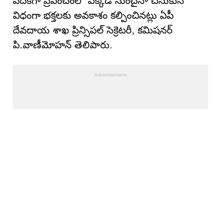
వేదికగా ప్రపంచంలో ఎక్కడి నుంచైనా చేసుకునే
విధంగా భక్తలకు అవకాశం కల్పించినట్లు ఏపీ
దేవదాయ శాఖ ప్రిన్సిపల్ సెక్రెటరీ, కమిషనర్
పి.వాణీమోహన్ తెలిపారు.