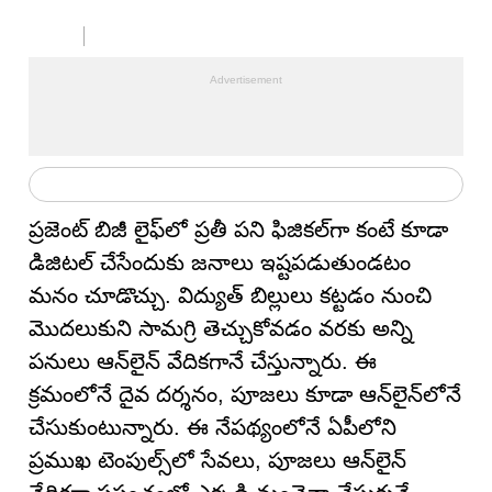
ప్రజెంట్ బిజీ లైఫ్‌లో ప్రతీ పని ఫిజికల్‌గా కంటే కూడా
డిజిటల్ చేసేందుకు జనాలు ఇష్టపడుతుండటం
మనం చూడొచ్చు. విద్యుత్ బిల్లులు కట్టడం నుంచి
మొదలుకుని సామగ్రి తెచ్చుకోవడం వరకు అన్ని
పనులు ఆన్‌లైన్ వేదికగానే చేస్తున్నారు. ఈ
క్రమంలోనే దైవ దర్శనం, పూజలు కూడా ఆన్‌లైన్‌లోనే
చేసుకుంటున్నారు. ఈ నేపథ్యంలోనే ఏపీలోని
ప్రముఖ టెంపుల్స్‌లో సేవలు, పూజలు ఆన్‌లైన్