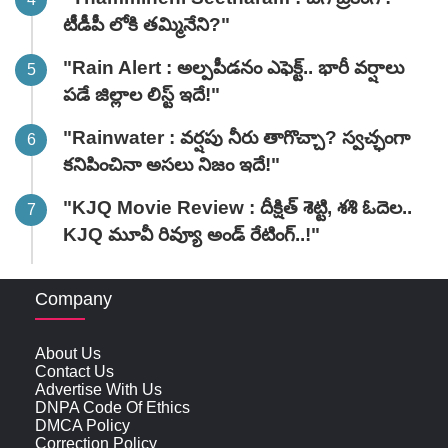
టీడీపీ లోకి తమ్మినేని?"
"Rain Alert : అల్పపీడనం ఎఫెక్ట్.. భారీ వర్షాలు
పడే జిల్లాల లిస్ట్ ఇదే!"
"Rainwater : వర్షపు నీరు తాగొచ్చా? స్వచ్ఛంగా
కనిపించినా అసలు నిజం ఇదే!"
"KJQ Movie Review : దీక్షిత్ శెట్టి, శశి ఓదెల..
KJQ మూవీ రివ్యూ అండ్ రేటింగ్‌..!"
Company
About Us
Contact Us
Advertise With Us
DNPA Code Of Ethics
DMCA Policy
Correction Policy