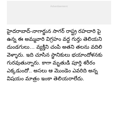
హైదరాబాద్-నాగార్జున సాగర్ రాష్ట్ర రహదారి పై
ఉన్న ఈ అమ్మవారి విగ్రహం వద్ద గుర్తు తెలియని
దుండగులు… వ్యక్తిని చంపి అతని తలను వదిలి
వెళ్ళారు. ఇది చూసిన స్థానికులు భయాందోళనకు
గురవుతున్నారు. కాగా మృతుడి పూర్తి శరీరం
ఎక్కడుందో.. అసలు ఆ మొండెం ఎవరిది అన్న
విషయం మాత్రం ఇంకా తెలియరాలేదు.