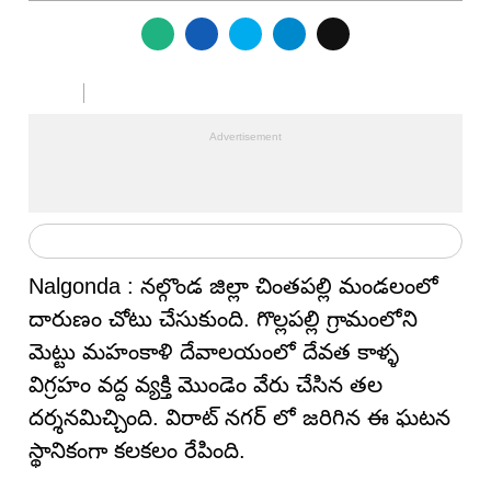
Nalgonda : నల్గొండ జిల్లా చింతపల్లి మండలంలో
దారుణం చోటు చేసుకుంది. గొల్లపల్లి గ్రామంలోని
మెట్టు మహంకాళి దేవాలయంలో దేవత కాళ్ళ
విగ్రహం వద్ద వ్యక్తి మొండెం వేరు చేసిన తల
దర్శనమిచ్చింది. విరాట్ నగర్ లో జరిగిన ఈ ఘటన
స్థానికంగా కలకలం రేపింది.