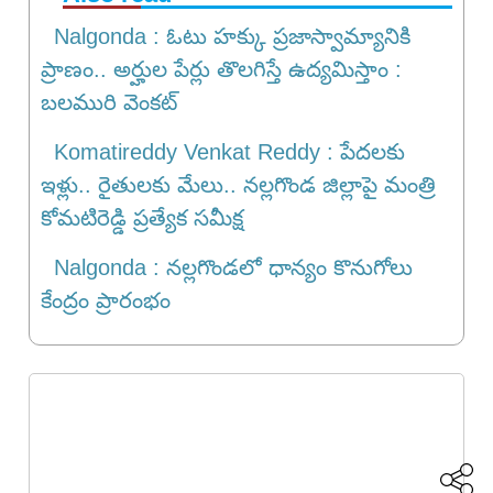
Nalgonda : ఓటు హక్కు ప్రజాస్వామ్యానికి
ప్రాణం.. అర్హుల పేర్లు తొలగిస్తే ఉద్యమిస్తాం :
బలమురి వెంకట్
Komatireddy Venkat Reddy : పేదలకు
ఇళ్లు.. రైతులకు మేలు.. నల్లగొండ జిల్లాపై మంత్రి
కోమటిరెడ్డి ప్రత్యేక సమీక్ష
Nalgonda : నల్లగొండలో ధాన్యం కొనుగోలు
కేంద్రం ప్రారంభం