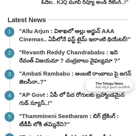
ఓదెల.. KJQ మూవీ రివ్యూ అండ్ రేటింగ్‌..!"
Latest News
"Allu Arjun : విశాఖలో అల్లు అర్జున్ AAA
Cinemas.. ఏపీలోనే ఫస్ట్ టైమ్ ఇలాంటి థియేటర్!"
"Revanth Reddy Chandrababu : ఇది
రేవంత్ విజయమా ? చంద్రబాబు వైఫల్యమా ?"
"Ambati Rambabu : అంబటి రాంబాబు పై జగన్
జెలసీనా..?"
The Telugu News
మీకు నచ్చిన సైటుగా ఎంచుకోండి
"AP Govt : ఏపీ లో పేద రోగులకు బ్రహ్మాండమైన
గుడ్ న్యూస్..!"
"Thammineni Seetharam : బిగ్ బ్రేకింగ్ :
టీడీపీ లోకి తమ్మినేని?"