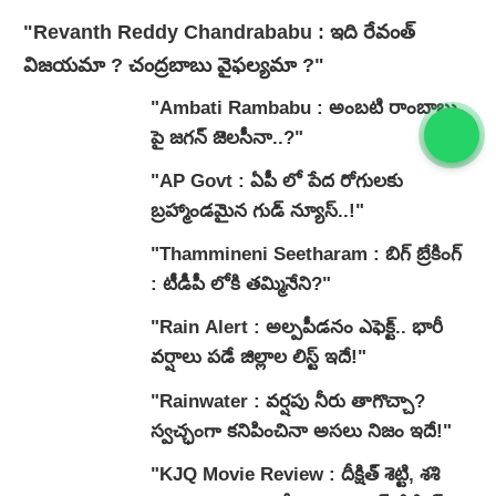
"Revanth Reddy Chandrababu : ఇది రేవంత్
విజయమా ? చంద్రబాబు వైఫల్యమా ?"
"Ambati Rambabu : అంబటి రాంబాబు
పై జగన్ జెలసీనా..?"
"AP Govt : ఏపీ లో పేద రోగులకు
బ్రహ్మాండమైన గుడ్ న్యూస్..!"
"Thammineni Seetharam : బిగ్ బ్రేకింగ్
: టీడీపీ లోకి తమ్మినేని?"
"Rain Alert : అల్పపీడనం ఎఫెక్ట్.. భారీ
వర్షాలు పడే జిల్లాల లిస్ట్ ఇదే!"
"Rainwater : వర్షపు నీరు తాగొచ్చా?
స్వచ్ఛంగా కనిపించినా అసలు నిజం ఇదే!"
"KJQ Movie Review : దీక్షిత్ శెట్టి, శశి