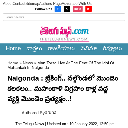
About
Contact
Sitemap
Authors Page
Advertise With Us
×
Follow Us :
F
X
Insta
▶
Home
వార్త‌లు
రాజ‌కీయాలు
సినిమా
రివ్యూలు
Home
»
News
» Man Torso Live At The Feet Of The Idol Of
Mahankali In Nalgonda
Nalgonda : బ్రేకింగ్‌.. నల్గొండలో మొండెం
కలకలం.. మహంకాళి విగ్రహం కాళ్ల వద్ద
వ్యక్తి మొండెం ప్రత్యక్షం..!
aruna
Authored By
| The Telugu News | Updated on : 10 January 2022, 12:50 pm