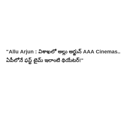
"Allu Arjun : విశాఖలో అల్లు అర్జున్ AAA Cinemas..
ఏపీలోనే ఫస్ట్ టైమ్ ఇలాంటి థియేటర్!"