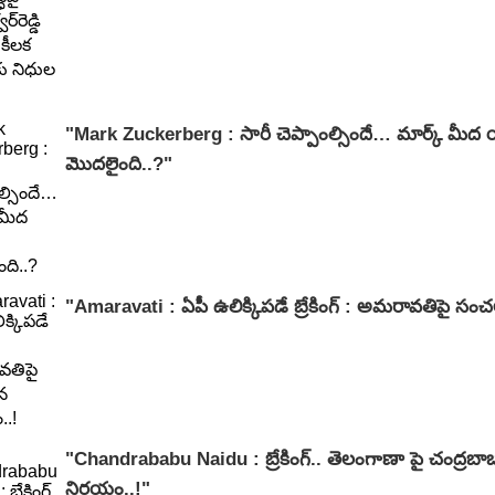
"Mark Zuckerberg : సారీ చెప్పాంల్సిందే… మార్క్ మీద 
మొదలైంది..?"
"Amaravati : ఏపీ ఉలిక్కిపడే బ్రేకింగ్ : అమరావతిపై సం
"Chandrababu Naidu : బ్రేకింగ్.. తెలంగాణా పై చంద్ర
నిర్ణయం..!"