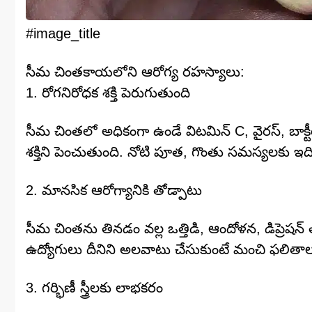
#image_title
సీమ చింతకాయలోని ఆరోగ్య రహస్యాలు:
1. రోగనిరోధక శక్తి పెరుగుతుంది
సీమ చింతలో అధికంగా ఉండే విటమిన్ C, వైరస్, బాక్టీరి
శక్తిని పెంచుతుంది. నోటి పూత, గొంతు సమస్యలకు ఇద
2. మానసిక ఆరోగ్యానికి తోడ్పాటు
సీమ చింతను తినడం వల్ల ఒత్తిడి, ఆందోళన, డిప్రెషన్ త
ఉద్యోగులు దీనిని అలవాటు చేసుకుంటే మంచి ఫలితా
3. గర్భిణీ స్త్రీలకు లాభకరం