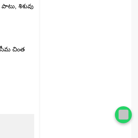
 పాటు, శిశువు
ి సీమ చింత