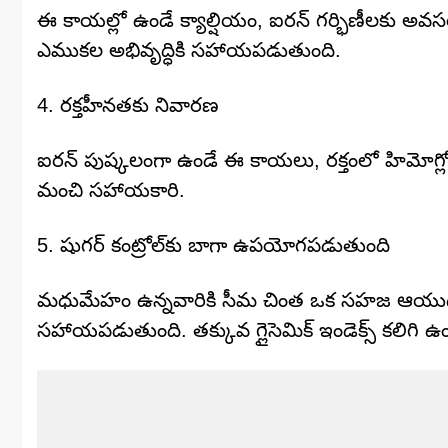
ఈ కాయల్లో ఉండే క్యాల్షియం, ఐరన్ గర్భిణీలకు అవసర
ఎముకల అభివృద్ధికి సహాయపడుతుంది.
4. రక్తహీనతకు నివారణ
ఐరన్ పుష్కలంగా ఉండే ఈ కాయలు, రక్తంలో హిమోగ్లోబిన
మంచి సహాయకారి.
5. షుగర్ కంట్రోల్‌కు బాగా ఉపయోగపడుతుంది
మధుమేహం ఉన్నవారికి సీమ చింత ఒక సహజ ఆయుధం లాం
సహాయపడుతుంది. తక్కువ గ్లైసెమిక్ ఇండెక్స్ కలిగ