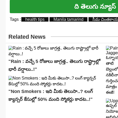
ది తెలుగు న్యూస్
Tags :
health tips
Manila tamarind
సీమ చింతకా
Related News
"Rain : వచ్చే 5 రోజులు జాగ్రత్త.. తెలుగు రాష్ట్రాల్లో
భారీ వ‌ర్షాలు..!"
"Non Smokers : ఇది మీకు తెలుసా..? లంగ్
క్యాన్సర్ కేసుల్లో 50% మంది స్మోకర్లు కాదట..!"