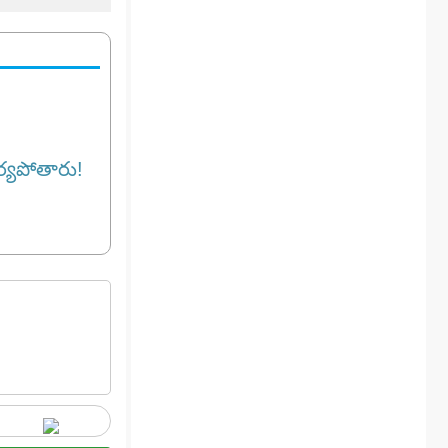
ర్యపోతారు!