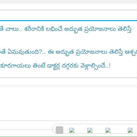
ాలు.. శరీరానికి లభించే అద్భుత ప్రయోజనాలు తెలిస్తే
తే ఏమవుతుంది?.. ఈ అద్భుత ప్రయోజనాలు తెలిస్తే ఆశ్చ
యలు తింటే డాక్టర్ల దగ్గరకు వెళ్లాల్సిందే..!