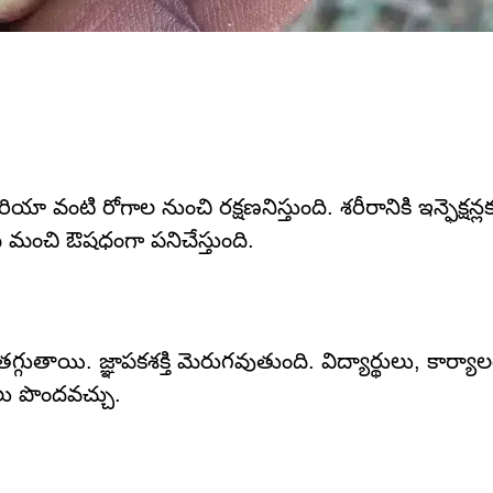
యా వంటి రోగాల నుంచి రక్షణనిస్తుంది. శరీరానికి ఇన్ఫెక్షన్
ి మంచి ఔషధంగా పనిచేస్తుంది.
గ్గుతాయి. జ్ఞాపకశక్తి మెరుగవుతుంది. విద్యార్థులు, కార్
లు పొందవచ్చు.