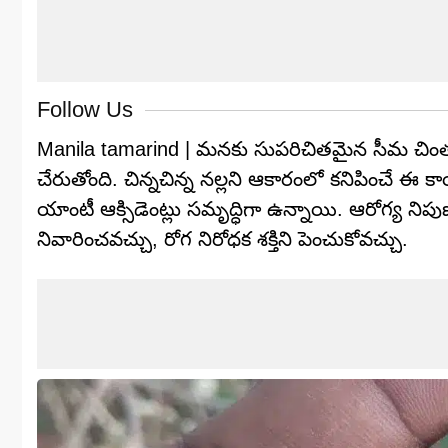
Follow Us
Manila tamarind | మనకు సుపరిచితమైన సీమ చింతక
చేరుతోంది. చిన్నచిన్న నల్లని ఆకారంలో కనిపించే ఈ కాయ
యాంటీ ఆక్సిడెంట్లు సమృద్ధిగా ఉన్నాయి. ఆరోగ్య నిప
నివారించవచ్చు, రోగ నిరోధక శక్తిని పెంచుకోవచ్చు.