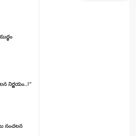
యుద్ధం
చలన నిర్ణయం..!"
బాబు సంచలన