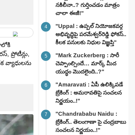
నకిలీనా..? గుర్తించడం మాత్రం
చాలా ఈజీ!"
"Uppal : ఉప్పల్ నియోజకవర్గ
అభివృద్ధిపై పరమేశ్వర్‌రెడ్డి ఫోకస్..
కీలక పనులకు నిధుల విజ్ఞప్తి"
లోకి
, ప్రోటీన్లు,
"Mark Zuckerberg : సారీ
నేక వ్యాధులను
చెప్పాంల్సిందే… మార్క్ మీద
యుద్ధం మొదలైంది..?"
"Amaravati : ఏపీ ఉలిక్కిపడే
బ్రేకింగ్ : అమరావతిపై సంచలన
నిర్ణయం..!"
"Chandrababu Naidu :
బ్రేకింగ్.. తెలంగాణా పై చంద్రబాబు
సంచలన నిర్ణయం..!"