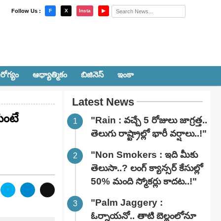
×
Follow Us :
F
X
Insta
▶
రోగ్యం
ఆధ్యాత్మికం
బిజినెస్
ఇంకా
Latest News
ుంటే
"Rain : వచ్చే 5 రోజులు జాగ్రత్త..
తెలుగు రాష్ట్రాల్లో భారీ వ‌ర్షాలు..!"
"Non Smokers : ఇది మీకు
తెలుసా..? లంగ్ క్యాన్సర్ కేసుల్లో
50% మంది స్మోకర్లు కాదట..!"
"Palm Jaggery :
ఓర్నాయనో.. తాటి బెల్లంలోనూ