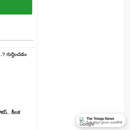
.? గుర్తించడం
ోకస్.. కీలక
The Telugu News
మీకు నచ్చిన సైటుగా ఎంచుకోండి