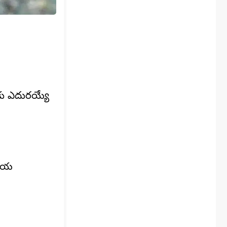
లకు ఎదురయ్యే
యాలయ