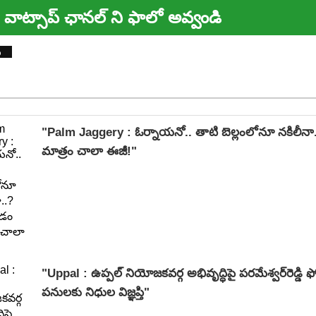
వాట్సాప్ ఛానల్ ని ఫాలో అవ్వండి
య
"Palm Jaggery : ఓర్నాయనో.. తాటి బెల్లంలోనూ నకిలీనా.
మాత్రం చాలా ఈజీ!"
"Uppal : ఉప్పల్ నియోజకవర్గ అభివృద్ధిపై పరమేశ్వర్‌రెడ్డి ఫ
పనులకు నిధుల విజ్ఞప్తి"