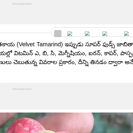
ాయ (Velvet Tamarind) ఇప్పుడు సూపర్ ఫుడ్స్ జాబితా
ల్లో విటమిన్ ఎ, బి, సి, మెగ్నీషియం, ఐరన్, కాపర్, పాస్పరస్
ుణులు చెబుతున్న వివరాల ప్రకారం, దీన్ని తినడం ద్వారా అ