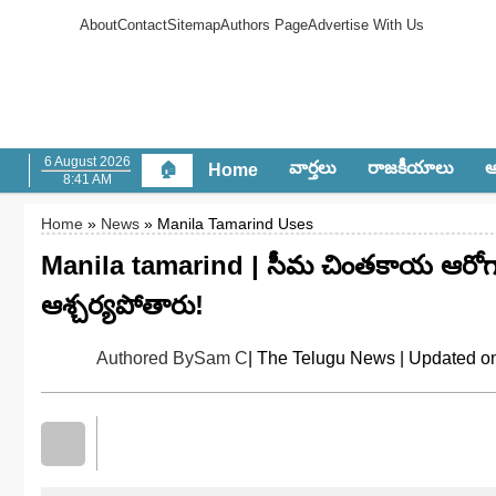
About
Contact
Sitemap
Authors Page
Advertise With Us
6 August 2026
వార్త‌లు
రాజ‌కీయాలు
ఆం
🏠
Home
8:41 AM
Home
»
News
» Manila Tamarind Uses
Manila tamarind | సీమ చింతకాయ ఆరోగ్య
ఆశ్చర్యపోతారు!
Authored By
Sam C
| The Telugu News | Updated o