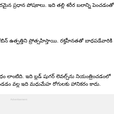
మైన ప్రధాన పోషకాలు. ఇది తల్లి శరీర బలాన్ని పెంచడంతో
్ ఉత్పత్తిని ప్రోత్సహిస్తాయి. రక్తహీనతతో బాధపడేవారిక
టిది. ఇది బ్లడ్ షుగర్ లెవల్స్‌ను నియంత్రించడంలో
ి ఉండడం వల్ల ఇది మధుమేహ రోగులకు హానికరం కాదు.