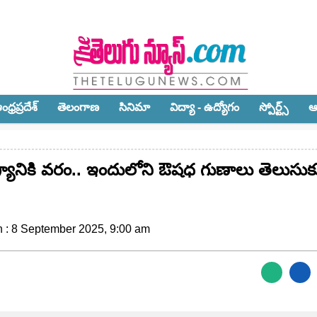
ధ్ర‌ప్ర‌దేశ్‌
తెలంగాణ‌
సినిమా
విద్యా - ఉద్యోగం
స్పోర్ట్స్‌
ఆ
ానికి వరం.. ఇందులోని ఔషధ గుణాలు తెలుసుక
n : 8 September 2025, 9:00 am