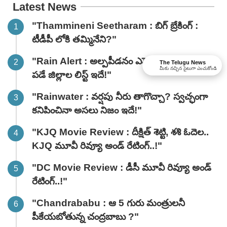
Latest News
"Thammineni Seetharam : బిగ్ బ్రేకింగ్ :
టీడీపీ లోకి తమ్మినేని?"
"Rain Alert : అల్పపీడనం ఎఫెక్ట్.. భారీ వర్షాలు
The Telugu News
మీకు నచ్చిన సైటుగా ఎంచుకోండి
పడే జిల్లాల లిస్ట్ ఇదే!"
"Rainwater : వర్షపు నీరు తాగొచ్చా? స్వచ్ఛంగా
కనిపించినా అసలు నిజం ఇదే!"
"KJQ Movie Review : దీక్షిత్ శెట్టి, శశి ఓదెల..
KJQ మూవీ రివ్యూ అండ్ రేటింగ్‌..!"
"DC Movie Review : డీసీ మూవీ రివ్యూ అండ్
రేటింగ్‌..!"
"Chandrababu : ఆ 5 గురు మంత్రులనీ
పీకేయబోతున్న చంద్రబాబు ?"