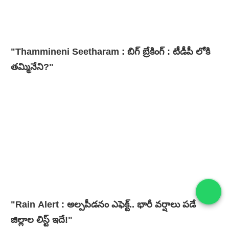
"Thammineni Seetharam : బిగ్ బ్రేకింగ్ : టీడీపీ లోకి
తమ్మినేని?"
"Rain Alert : అల్పపీడనం ఎఫెక్ట్.. భారీ వర్షాలు పడే
జిల్లాల లిస్ట్ ఇదే!"