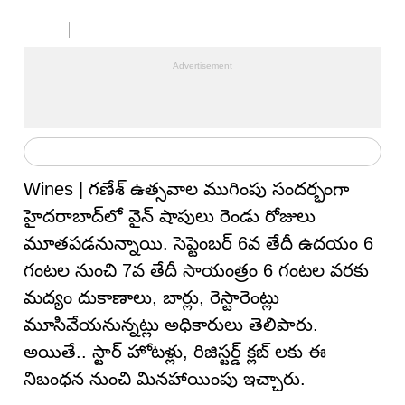
Wines | గణేశ్ ఉత్సవాల ముగింపు సందర్భంగా
హైదరాబాద్‌లో వైన్ షాపులు రెండు రోజులు
మూత‌ప‌డ‌నున్నాయి. సెప్టెంబ‌ర్ 6వ తేదీ ఉదయం 6
గంటల నుంచి 7వ తేదీ సాయంత్రం 6 గంటల వరకు
మద్యం దుకాణాలు, బార్లు, రెస్టారెంట్లు
మూసివేయనున్నట్లు అధికారులు తెలిపారు.
అయితే.. స్టార్ హోటళ్లు, రిజిస్టర్డ్ క్లబ్ లకు ఈ
నిబంధన నుంచి మినహాయింపు ఇచ్చారు.