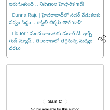
జరుగుతుంది .. నిపుణుల హెచ్చరిక ఇదే!
Dunna Raju | హైదరాబాద్‌లో సదర్ వేడుకలకు
సర్వం సిద్ధం .. కాస్ట్‌లీ లిక్కర్ తాగే ‘కాళీ’
Liquor : మందుబాబులకు డ‌బుల్ కిక్ ఇచ్చే
గుడ్ న్యూస్.. తెలంగాణలో తగ్గనున్న మద్యం
ధరలు
Sam C
No bio available for this author.