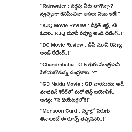
"Rainwater : వర్షపు నీరు తాగొచ్చా?
స్వచ్ఛంగా కనిపించినా అసలు నిజం ఇదే!"
"KJQ Movie Review : దీక్షిత్ శెట్టి, శశి
ఓదెల.. KJQ మూవీ రివ్యూ అండ్ రేటింగ్‌..!"
"DC Movie Review : డీసీ మూవీ రివ్యూ
అండ్ రేటింగ్‌..!"
"Chandrababu : ఆ 5 గురు మంత్రులనీ
పీకేయబోతున్న చంద్రబాబు ?"
"GD Naidu Movie : GD నాయుడు: ఆర్.
మాధవన్‌ కెరీర్‌లో మరో బెస్ట్ బయోపిక్..
ఆగస్టు 7న థియేటర్లలోకి!"
"Monsoon Curd : వర్షాల్లో పెరుగు
తినాలంటే ఈ రూల్స్ తప్పనిసరి..!"