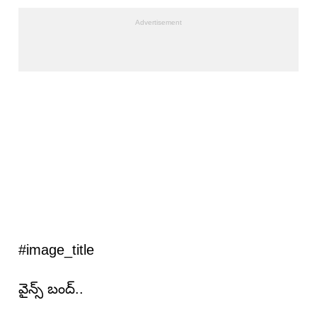
#image_title
వైన్స్ బంద్..