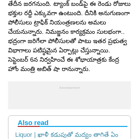
తేదీన జరగనుంది. ట్యాంక్ బండ్‌పై ఈ రెండు రోజులు
భక్తుల రద్దీ ఎక్కువగా ఉంటుంది. దీనికి అనుగుణంగా
పోలీసులు ట్రాఫిక్ నియంత్రణలను అమలు
చేయనున్నారు. నిమజ్జనం కార్యక్రమం సులభంగా..
భద్రంగా జరిగేలా పోలీసులతో పాటు ఇతర ప్రభుత్వ
విభాగాలు పటిష్ఠమైన ఏర్పాట్లు చేస్తున్నాయి.
సెప్టెంబర్ 6న నిర్వహించే ఈ శోభాయాత్రకు కేంద్ర
హోం మంత్రి అబిత్ షా రానున్నారు.
Also read
Liquor | ఖాళీ కడుపుతో మద్యం తాగితే ఏం