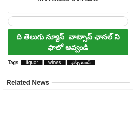
ది తెలుగు న్యూస్
వాట్సాప్ ఛానల్ ని
ఫాలో అవ్వండి
Tags :
liquor
wines
వైన్స్ బంద్
Related News