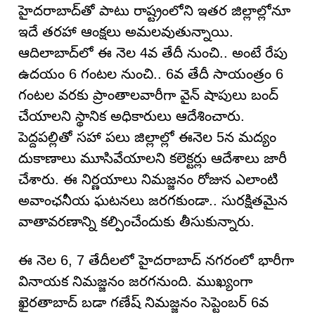
హైదరాబాద్‌తో పాటు రాష్ట్రంలోని ఇతర జిల్లాల్లోనూ
ఇదే తరహా ఆంక్షలు అమలవుతున్నాయి.
ఆదిలాబాద్‌లో ఈ నెల 4వ తేదీ నుంచి.. అంటే రేపు
ఉదయం 6 గంటల నుంచి.. 6వ తేదీ సాయంత్రం 6
గంటల వరకు ప్రాంతాలవారీగా వైన్ షాపులు బంద్
చేయాలని స్థానిక అధికారులు ఆదేశించారు.
పెద్దపల్లితో సహా పలు జిల్లాల్లో ఈనెల 5న మద్యం
దుకాణాలు మూసివేయాలని కలెక్టర్లు ఆదేశాలు జారీ
చేశారు. ఈ నిర్ణయాలు నిమజ్జనం రోజున ఎలాంటి
అవాంఛనీయ ఘటనలు జరగకుండా.. సురక్షితమైన
వాతావరణాన్ని కల్పించేందుకు తీసుకున్నారు.
ఈ నెల 6, 7 తేదీలలో హైదరాబాద్ నగరంలో భారీగా
వినాయక నిమజ్జనం జరగనుంది. ముఖ్యంగా
ఖైరతాబాద్ బడా గణేష్ నిమజ్జనం సెప్టెంబర్ 6వ