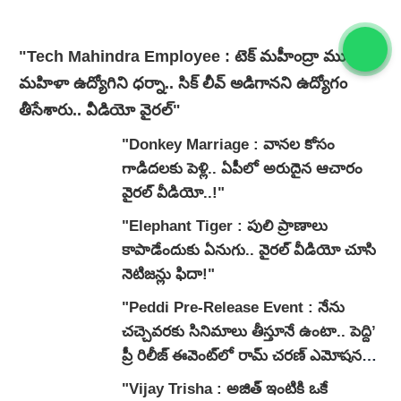
"Tech Mahindra Employee : టెక్ మహీంద్రా ముందు
మహిళా ఉద్యోగిని ధర్నా.. సిక్ లీవ్ అడిగానని ఉద్యోగం
తీసేశారు.. వీడియో వైర‌ల్‌"
"Donkey Marriage : వానల కోసం
గాడిదలకు పెళ్లి.. ఏపీలో అరుదైన ఆచారం
వైరల్ వీడియో..!"
"Elephant Tiger : పులి ప్రాణాలు
కాపాడేందుకు ఏనుగు.. వైరల్ వీడియో చూసి
నెటిజన్లు ఫిదా!"
"Peddi Pre-Release Event : నేను
చ‌చ్చెవ‌ర‌కు సినిమాలు తీస్తూనే ఉంటా.. పెద్ది’
ప్రీ రిలీజ్ ఈవెంట్‌లో రామ్ చరణ్ ఎమోషనల్
స్పీచ్.. వీడియో!"
"Vijay Trisha : అజిత్ ఇంటికి ఒకే