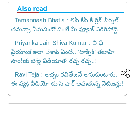
Also read
Tamannaah Bhatia : లిప్ కిస్ కి గ్రీన్ సిగ్నల్..
తమన్నా ఏమనిందో వింటే మీ ఫ్యూజ్ ఎగిరిపోద్ది
Priyanka Jain Shiva Kumar : చి ఛీ
ప్రియాంక ఇలా చేశావ్ ఏంటి.. ‘టాక్సిక్’ తబాహీ
సాంగ్‌కు బోల్డ్ వీడియోతో ర‌చ్చ ర‌చ్చ‌..!
Ravi Teja : అచ్చం రవితేజనే అనుకుంటారు..
ఈ వ్యక్తి వీడియో చూసి షాక్ అవుతున్న నెటిజన్లు!