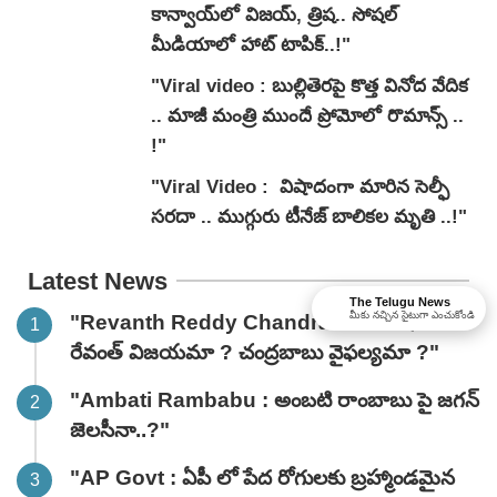
కాన్వాయ్‌లో విజయ్, త్రిష.. సోషల్
మీడియాలో హాట్ టాపిక్..!"
"Viral video : బుల్లితెరపై కొత్త వినోద వేదిక
.. మాజీ మంత్రి ముందే ప్రోమోలో రొమాన్స్ ..
!"
"Viral Video : విషాదంగా మారిన సెల్ఫీ
సరదా .. ముగ్గురు టీనేజ్ బాలికల మృతి ..!"
Latest News
The Telugu News
మీకు నచ్చిన సైటుగా ఎంచుకోండి
"Revanth Reddy Chandrababu : ఇది
రేవంత్ విజయమా ? చంద్రబాబు వైఫల్యమా ?"
"Ambati Rambabu : అంబటి రాంబాబు పై జగన్
జెలసీనా..?"
"AP Govt : ఏపీ లో పేద రోగులకు బ్రహ్మాండమైన