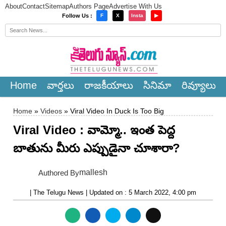
About
Contact
Sitemap
Authors Page
Advertise With Us
×
Follow Us :
F
X
Insta
▶
Home
వార్త‌లు
రాజ‌కీయాలు
సినిమా
రివ్యూలు
Home
»
Videos
» Viral Video In Duck Is Too Big
Viral Video : వామ్మో.. ఇంత పెద్ద
బాతును మీరు ఎప్పుడైనా చూశారా?
mallesh
Authored By
| The Telugu News | Updated on : 5 March 2022, 4:00 pm