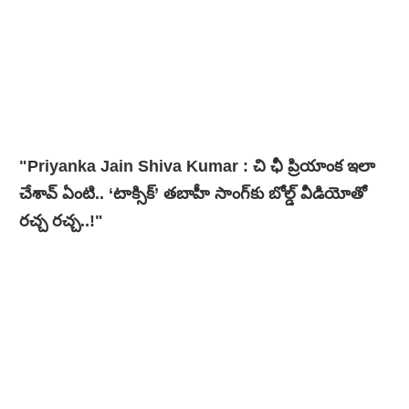
"Priyanka Jain Shiva Kumar : చి ఛీ ప్రియాంక ఇలా
చేశావ్ ఏంటి.. ‘టాక్సిక్’ తబాహీ సాంగ్‌కు బోల్డ్ వీడియోతో
ర‌చ్చ ర‌చ్చ‌..!"