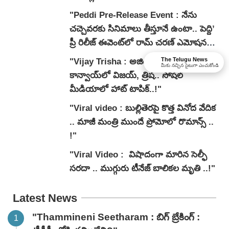
"Peddi Pre-Release Event : నేను
చ‌చ్చెవ‌ర‌కు సినిమాలు తీస్తూనే ఉంటా.. పెద్ది’
ప్రీ రిలీజ్ ఈవెంట్‌లో రామ్ చరణ్ ఎమోషనల్
స్పీచ్.. వీడియో!"
The Telugu News
"Vijay Trisha : అజిత్ ఇంటికి ఒకే
మీకు నచ్చిన సైటుగా ఎంచుకోండి
కాన్వాయ్‌లో విజయ్, త్రిష.. సోషల్
మీడియాలో హాట్ టాపిక్..!"
"Viral video : బుల్లితెరపై కొత్త వినోద వేదిక
.. మాజీ మంత్రి ముందే ప్రోమోలో రొమాన్స్ ..
!"
"Viral Video : విషాదంగా మారిన సెల్ఫీ
సరదా .. ముగ్గురు టీనేజ్ బాలికల మృతి ..!"
Latest News
"Thammineni Seetharam : బిగ్ బ్రేకింగ్ :