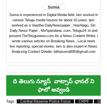
Suma
Suma is experienced in Digital Media field. Iam worked in
various Telugu media houses for about 10 years. lam
worked as a Vaartha DailyNewspaper , Hashtagu, Siri
Daily News Paper , MeSpandana .com, Telugu24 .in and
present TheTelugunews.com As a News Content Writer, I
wrote various articles on Breaking News , Local news
live reporting, special stories. Iam is also expert in News
Analyzing Contact Details: lathasuma895@gmail.com
ది తెలుగు న్యూస్
వాట్సాప్ ఛానల్ ని
ఫాలో అవ్వండి
Tags :
Central Reserve Police Force
CRPF
Gopa