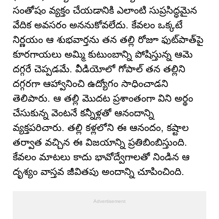
సంతోషం వ్యక్తం చేయడానికి ఎలాంటి సుప్రసిద్ధమైన
వేదిక అవసరం అననుకోవలేదు. కేవలం ఒక్కటే
నిర్ణయం ఆ శుభవార్తను తన తల్లి రోజూ ఫుట్‌పాత్‌పై
కూరగాయలు అమ్మి కుటుంబాన్ని పోషిస్తున్న ఆమె
దగ్గరే చెప్పడమే. వీడియోలో గోపాల్ తన తల్లిని
దగ్గరగా ఆహ్వానించి ఉద్యోగం సాధించాడని
తెలిపారు. ఆ తల్లి మొదట ప్రశాంతంగా విని అర్థం
చేసుకున్న వెంటనే కన్నీళ్లతో ఆనందాన్ని
వ్యక్తపరిచారు. తల్లి కళ్లలోని ఈ ఆనందం, కష్టాల
తర్వాత వచ్చిన ఈ విజయాన్ని ప్రతిబింబిస్తుంది.
కేవలం మాటలు కాదు భావోద్వేగాలతో నిండిన ఆ
దృశ్యం వాస్తవ జీవితపు అందాన్ని చూపించింది.