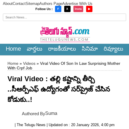
About
Contact
Sitemap
Authors Page
Advertise With Us
×
Follow Us :
F
X
Insta
▶
Home
వార్త‌లు
రాజ‌కీయాలు
సినిమా
రివ్యూలు
Home
»
Videos
» Viral Video Of Son In Law Surprising Mother
With Crpf Job
Viral Video : తల్లి కష్టాన్ని తీర్చి
..సీఆర్పీఎఫ్ ఉద్యోగంతో సర్‌ప్రైజ్ చేసిన
కోడుకు..!
Suma
Authored By
| The Telugu News | Updated on : 20 January 2026, 4:00 pm