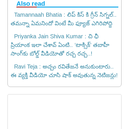
Also read
Tamannaah Bhatia : లిప్ కిస్ కి గ్రీన్ సిగ్నల్..
తమన్నా ఏమనిందో వింటే మీ ఫ్యూజ్ ఎగిరిపోద్ది
Priyanka Jain Shiva Kumar : చి ఛీ
ప్రియాంక ఇలా చేశావ్ ఏంటి.. ‘టాక్సిక్’ తబాహీ
సాంగ్‌కు బోల్డ్ వీడియోతో ర‌చ్చ ర‌చ్చ‌..!
Ravi Teja : అచ్చం రవితేజనే అనుకుంటారు..
ఈ వ్యక్తి వీడియో చూసి షాక్ అవుతున్న నెటిజన్లు!