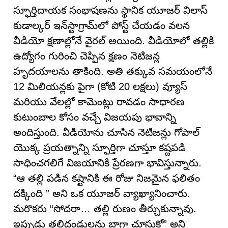
స్ఫూర్తిదాయక సంభాషణను స్థానిక యూజర్ విలాస్
కుడాల్కర్ ఇన్‌స్టాగ్రామ్‌లో పోస్ట్ చేయడం వలన
వీడియో క్షణాల్లోనే వైరల్ అయింది. వీడియోలో తల్లికి
ఉద్యోగం గురించి చెప్పిన క్షణం నెటిజన్ల
హృదయాలను తాకింది. అతి తక్కువ సమయంలోనే
12 మిలియన్లకు పైగా (కోటి 20 లక్షలు) వ్యూస్
మరియు వేలల్లో కామెంట్లు రావడం సాధారణ
కుటుంబాల కోసం వచ్చే విజయపు భావాన్ని
అందిస్తుంది. వీడియోను చూసిన నెటిజన్లు గోపాల్
యొక్క ప్రయత్నాన్ని స్ఫూర్తిగా చూస్తూ కష్టపడి
సాధించగలిగే విజయానికి ప్రేరణగా భావిస్తున్నారు.
“ఆ తల్లి పడిన కష్టానికి ఈ రోజు నిజమైన ఫలితం
దక్కింది ” అని ఒక యూజర్ వ్యాఖ్యానించారు.
మరొకరు “సోదరా… తల్లి రుణం తీర్చుకున్నావు.
ఇప్పుడు తల్లిదండ్రులను బాగా చూసుకో” అని