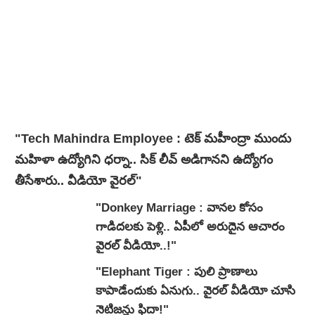
"Tech Mahindra Employee : టెక్ మహీంద్రా ముందు
మహిళా ఉద్యోగిని ధర్నా.. సిక్ లీవ్ అడిగానని ఉద్యోగం
తీసేశారు.. వీడియో వైర‌ల్‌"
"Donkey Marriage : వానల కోసం
గాడిదలకు పెళ్లి.. ఏపీలో అరుదైన ఆచారం
వైరల్ వీడియో..!"
"Elephant Tiger : పులి ప్రాణాలు
కాపాడేందుకు ఏనుగు.. వైరల్ వీడియో చూసి
నెటిజన్లు ఫిదా!"