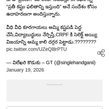
“ప్రతీ కష్టం ఫలితాన్ని ఇస్తుంది” అనే సందేశం కోసం
ఉదాహరణగా అందిస్తున్నారు.
వీధి వీధి కూరగాయలు అమ్మి కష్టపడి పెద్ద
చేసి,విద్యాబుద్ధులు నేర్పిస్తే,CRPF కి సెలెక్ట్ అయ్యి
విజయాన్ని అమ్మ కాలి దగ్గర పెట్టాడు.????????
pic.twitter.com/UZeQl8rPTU
— విలేఖరి కొడుకు – GT (@singlehandganii)
January 19, 2026