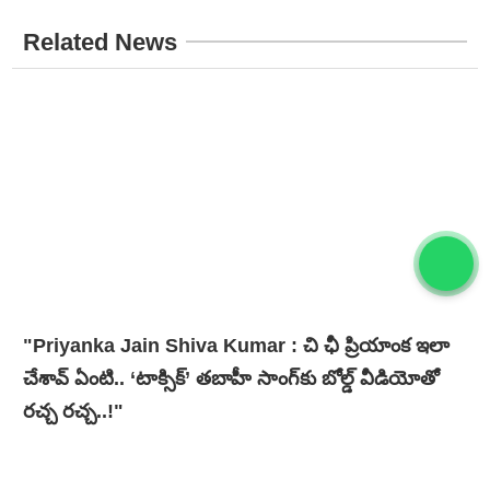
Related News
"Priyanka Jain Shiva Kumar : చి ఛీ ప్రియాంక ఇలా
చేశావ్ ఏంటి.. ‘టాక్సిక్’ తబాహీ సాంగ్‌కు బోల్డ్ వీడియోతో
ర‌చ్చ ర‌చ్చ‌..!"