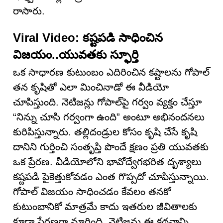
రాసారు.
Viral Video: కష్టపడి సాధించిన
విజయం..యువతకు స్ఫూర్తి
ఒక సాధారణ కుటుంబం ఎదిరించిన కష్టాలను గోపాల్
తన కృషితో ఎలా మించినాడో ఈ వీడియో
చూపిస్తుంది. నెటిజన్లు గోపాల్‌పై గర్వం వ్యక్తం చేస్తూ
“నిన్ను చూసి గర్వంగా ఉంది” అంటూ అభినందనలు
కురిపిస్తున్నారు. తల్లిదండ్రుల కోసం కృషి చేసే కృషి
దానిని గుర్తించి సంతృప్తి పొందే క్షణం ప్రతి యువతకు
ఒక ప్రేరణ. వీడియోలోని భావోద్వేగభరిత దృశ్యాలు
కష్టపడి పైకెత్తుకోవడం ఎంత గొప్పదో చూపిస్తున్నాయి.
గోపాల్ విజయం సాధించడం కేవలం తనకో
కుటుంబానికో మాత్రమే కాదు ఇతరుల జీవితాలకు
కూడా ప్రేరణగా మారింది. నెటిజన్లు ఈ కథనాన్ని