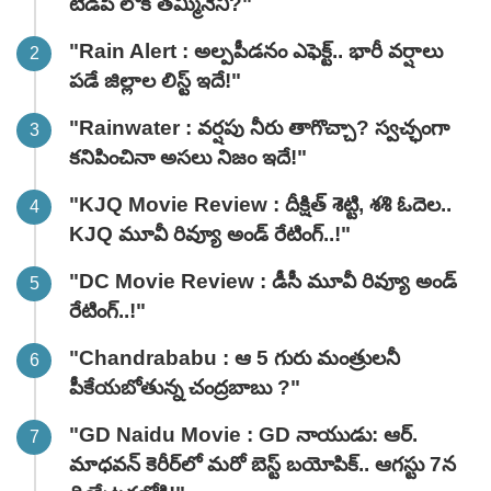
టీడీపీ లోకి తమ్మినేని?"
"Rain Alert : అల్పపీడనం ఎఫెక్ట్.. భారీ వర్షాలు
పడే జిల్లాల లిస్ట్ ఇదే!"
"Rainwater : వర్షపు నీరు తాగొచ్చా? స్వచ్ఛంగా
కనిపించినా అసలు నిజం ఇదే!"
"KJQ Movie Review : దీక్షిత్ శెట్టి, శశి ఓదెల..
KJQ మూవీ రివ్యూ అండ్ రేటింగ్‌..!"
"DC Movie Review : డీసీ మూవీ రివ్యూ అండ్
రేటింగ్‌..!"
"Chandrababu : ఆ 5 గురు మంత్రులనీ
పీకేయబోతున్న చంద్రబాబు ?"
"GD Naidu Movie : GD నాయుడు: ఆర్.
మాధవన్‌ కెరీర్‌లో మరో బెస్ట్ బయోపిక్.. ఆగస్టు 7న