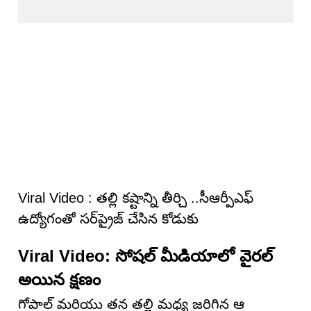
Viral Video : తల్లి కష్టాన్ని తీర్చి ..సీఆర్పీఎఫ్
ఉద్యోగంతో సర్‌ప్రైజ్ చేసిన కోడుకు
Viral Video: సోషల్ మీడియాలో వైరల్
అయిన క్షణం
గోపాల్ మరియు తన తల్లి మధ్య జరిగిన ఆ