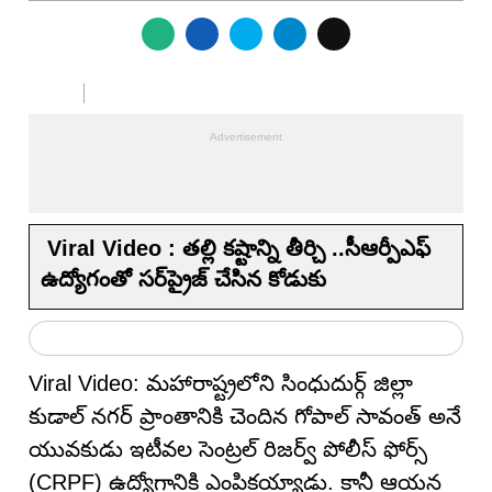
Viral Video : తల్లి కష్టాన్ని తీర్చి ..సీఆర్పీఎఫ్
ఉద్యోగంతో సర్‌ప్రైజ్ చేసిన కోడుకు
Viral Video: మహారాష్ట్రలోని సింధుదుర్గ్ జిల్లా
కుడాల్ నగర్ ప్రాంతానికి చెందిన గోపాల్ సావంత్ అనే
యువకుడు ఇటీవల సెంట్రల్ రిజర్వ్ పోలీస్ ఫోర్స్
(CRPF) ఉద్యోగానికి ఎంపికయ్యాడు. కానీ ఆయన