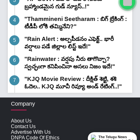
బ్రహ్మాండమైన గుడ్ న్యూస్..!"
"Thammineni Seetharam : బిగ్ బ్రేకింగ్ :
టీడీపీ లోకి తమ్మినేని?"
"Rain Alert : అల్పపీడనం ఎఫెక్ట్.. భారీ
వర్షాలు పడే జిల్లాల లిస్ట్ ఇదే!"
"Rainwater : వర్షపు నీరు తాగొచ్చా?
స్వచ్ఛంగా కనిపించినా అసలు నిజం ఇదే!"
"KJQ Movie Review : దీక్షిత్ శెట్టి, శశి
ఓదెల.. KJQ మూవీ రివ్యూ అండ్ రేటింగ్‌..!"
Company
About Us
Contact Us
Advertise With Us
The Telugu News
DNPA Code Of Ethics