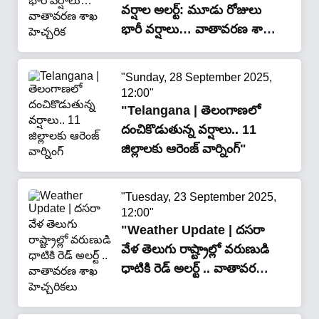
వర్షాల అలర్ట్: మూడు రోజులు
భారీ వర్షాలు… వాతావరణ శాఖ
హెచ్చరిక"
"Sunday, 28 September 2025,
12:00"
"Telangana | తెలంగాణలో
దంచికొడుతున్న వ‌ర్షాలు.. 11
జిల్లాలకు ఆరెంజ్ వార్నింగ్"
"Tuesday, 23 September 2025,
12:00"
"Weather Update | దసరా
వేళ తెలుగు రాష్ట్రాల్లో వరుణుడి
ధాటికి రెడ్ అలర్ట్ .. వాతావరణ
శాఖ హెచ్చరికలు"