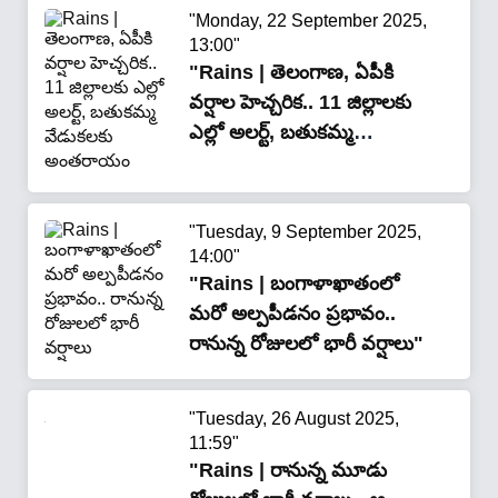
"Monday, 22 September 2025,
13:00"
"Rains | తెలంగాణ, ఏపీకి
వర్షాల హెచ్చరిక.. 11 జిల్లాలకు
ఎల్లో అలర్ట్, బతుకమ్మ
వేడుకలకు అంతరాయం"
"Tuesday, 9 September 2025,
14:00"
"Rains | బంగాళాఖాతంలో
మ‌రో అల్పపీడనం ప్రభావం..
రానున్న రోజుల‌లో భారీ వ‌ర్షాలు"
"Tuesday, 26 August 2025,
11:59"
"Rains | రానున్న మూడు