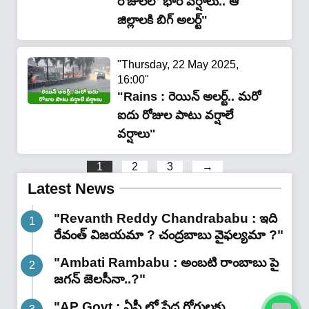
రోజుల‌లో భారీ వ‌ర్షాలు.. ఆ
జిల్లాల‌కి బిగ్ అలర్ట్‌"
"Thursday, 22 May 2025,
16:00"
"Rains : రెయిన్ అల‌ర్ట్.. మ‌రో
ఐదు రోజుల పాటు వ‌ర్షాలే
వ‌ర్షాలు"
1
2
3
→
Latest News
"Revanth Reddy Chandrababu : ఇది
రేవంత్ విజయమా ? చంద్రబాబు వైఫల్యమా ?"
"Ambati Rambabu : అంబటి రాంబాబు పై
జగన్ జెలసీనా..?"
"AP Govt : ఏపీ లో పేద రోగులకు