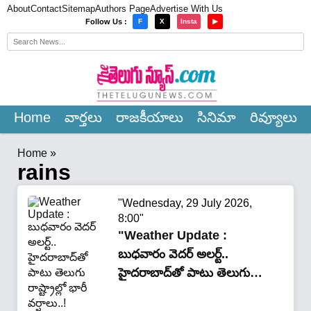
About
Contact
Sitemap
Authors Page
Advertise With Us
×
Follow Us :
F
X
Insta
▶
Home
వార్త‌లు
రాజ‌కీయాలు
సినిమా
రివ్యూలు
Home
»
rains
"Wednesday, 29 July 2026,
8:00"
"Weather Update :
బుధవారం వెదర్ అలర్ట్..
హైదరాబాద్‌తో పాటు తెలుగు
రాష్ట్రాల్లో భారీ వర్షాలు..!"