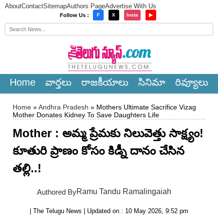
About
Contact
Sitemap
Authors Page
Advertise With Us
×
Follow Us :
F
X
Insta
▶
Home
వార్త‌లు
రాజ‌కీయాలు
సినిమా
రివ్యూలు
Home
»
Andhra Pradesh
» Mothers Ultimate Sacrifice Vizag
Mother Donates Kidney To Save Daughters Life
Mother : అమ్మ ప్రేమకు నిలువెత్తు సాక్ష్యం!
కూతురి ప్రాణం కోసం కిడ్నీ దానం చేసిన
తల్లి..!
Ramu Tandu Ramalingaiah
Authored By
| The Telugu News | Updated on : 10 May 2026, 9:52 pm