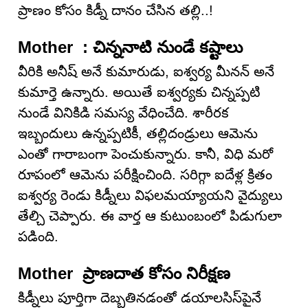
ప్రాణం కోసం కిడ్నీ దానం చేసిన తల్లి..!
Mother : చిన్ననాటి నుండే కష్టాలు
వీరికి అనీష్ అనే కుమారుడు, ఐశ్వర్య మీనన్ అనే
కుమార్తె ఉన్నారు. అయితే ఐశ్వర్యకు చిన్నప్పటి
నుండే వినికిడి సమస్య వేధించేది. శారీరక
ఇబ్బందులు ఉన్నప్పటికీ, తల్లిదండ్రులు ఆమెను
ఎంతో గారాబంగా పెంచుకున్నారు. కానీ, విధి మరో
రూపంలో ఆమెను పరీక్షించింది. సరిగ్గా ఐదేళ్ల క్రితం
ఐశ్వర్య రెండు కిడ్నీలు విఫలమయ్యాయని వైద్యులు
తేల్చి చెప్పారు. ఈ వార్త ఆ కుటుంబంలో పిడుగులా
పడింది.
Mother ప్రాణదాత కోసం నిరీక్షణ
కిడ్నీలు పూర్తిగా దెబ్బతినడంతో డయాలసిస్‌పైనే