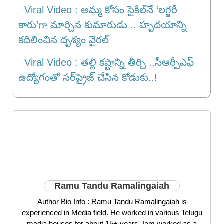
Viral Video : అమ్మ కోసం సైకిల్‌నే ‘లగ్జరీ
కారు’గా మార్చిన కుమారుడు .. హృదయాన్ని
కదిలించిన దృశ్యం వైరల్
Viral Video : తల్లి కష్టాన్ని తీర్చి ..సీఆర్పీఎఫ్
ఉద్యోగంతో సర్‌ప్రైజ్ చేసిన కోడుకు..!
Ramu Tandu Ramalingaiah
Author Bio Info : Ramu Tandu Ramalingaiah is
experienced in Media field. He worked in various Telugu
media houses for about 15+ years. Iam worked as a