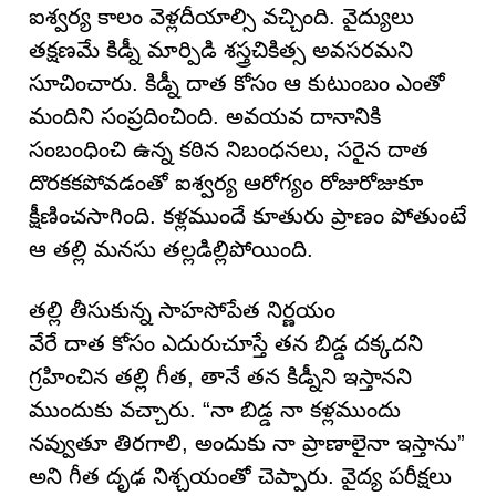
ఐశ్వర్య కాలం వెళ్లదీయాల్సి వచ్చింది. వైద్యులు
తక్షణమే కిడ్నీ మార్పిడి శస్త్రచికిత్స అవసరమని
సూచించారు. కిడ్నీ దాత కోసం ఆ కుటుంబం ఎంతో
మందిని సంప్రదించింది. అవయవ దానానికి
సంబంధించి ఉన్న కఠిన నిబంధనలు, సరైన దాత
దొరకకపోవడంతో ఐశ్వర్య ఆరోగ్యం రోజురోజుకూ
క్షీణించసాగింది. కళ్లముందే కూతురు ప్రాణం పోతుంటే
ఆ తల్లి మనసు తల్లడిల్లిపోయింది.
తల్లి తీసుకున్న సాహసోపేత నిర్ణయం
వేరే దాత కోసం ఎదురుచూస్తే తన బిడ్డ దక్కదని
గ్రహించిన తల్లి గీత, తానే తన కిడ్నీని ఇస్తానని
ముందుకు వచ్చారు. “నా బిడ్డ నా కళ్లముందు
నవ్వుతూ తిరగాలి, అందుకు నా ప్రాణాలైనా ఇస్తాను”
అని గీత దృఢ నిశ్చయంతో చెప్పారు. వైద్య పరీక్షలు