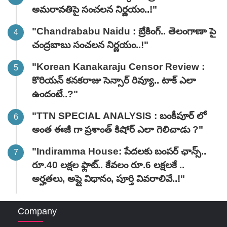
అమరావతిపై సంచలన నిర్ణయం..!"
"Chandrababu Naidu : బ్రేకింగ్.. తెలంగాణా పై
చంద్రబాబు సంచలన నిర్ణయం..!"
"Korean Kanakaraju Censor Review :
కొరియన్ కనకరాజు సెన్సార్ రివ్యూ.. టాక్ ఎలా
ఉందంటే..?"
"TTN SPECIAL ANALYSIS : బంకీపూర్ లో
అంత ఈజీ గా ప్రశాంత్ కిషోర్ ఎలా గెలిచాడు ?"
"Indiramma House: పేదలకు బంపర్ ఛాన్స్..
రూ.40 లక్షల ఫ్లాట్.. కేవలం రూ.6 లక్షలకే ..
అర్హతలు, అప్లై విధానం, పూర్తి వివరాలివే..!"
Company