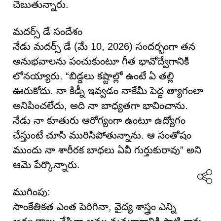
చెబుతున్నారు.
మదర్స్ డే సందేశం
నేడు మదర్స్ డే (మే 10, 2026) సందర్భంగా తన
అనుభవాలను పంచుకుంటూ గీత భావోద్వేగానికి
లోనయ్యారు. “బిడ్డలు కష్టాల్లో ఉంటే ఏ తల్లి
ఊరుకోదు. నా కిడ్నీ ఇవ్వడం నాకేమీ పెద్ద త్యాగంలా
అనిపించలేదు, అది నా బాధ్యతగా భావించాను.
నేడు నా కూతురు ఆరోగ్యంగా ఉంటూ ఉద్యోగం
చేస్తుంటే చూసి మురిసిపోతున్నాను. ఆ సంతోషం
ముందు నా శారీరక బాధలు ఏవీ గుర్తుకురావు” అని
ఆమె పేర్కొన్నారు.
ముగింపు:
సాంకేతికత ఎంత పెరిగినా, వైద్య శాస్త్రం ఎన్ని