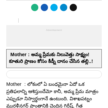
Mother : అమ్మ ప్రేమకు నిలువెత్తు సాక్ష్యం!
కూతురి ప్రాణం కోసం కిడ్నీ దానం చేసిన తల్లి..!
Mother : లోకంలో ఏ బంధమైనా ఏదో ఒక
ప్రతిఫలాన్ని ఆశిస్తుందేమో కానీ, అమ్మ ప్రేమ మాత్రం
ఎప్పుడూ నిస్వార్థంగానే ఉంటుంది. విశాఖపట్నం
మురళీనగర్ ప్రాంతానికి చెందిన గిరీష్, గీత