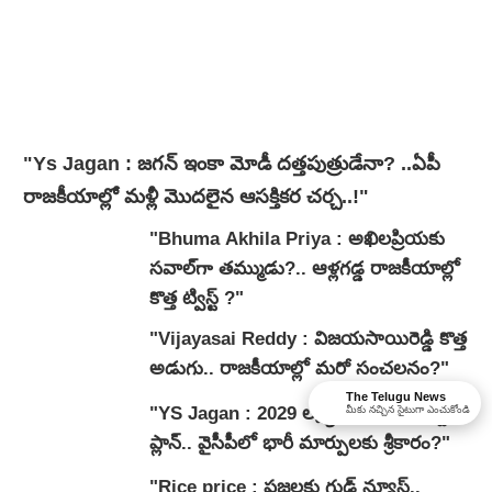
"Ys Jagan : జగన్ ఇంకా మోడీ దత్తపుత్రుడేనా? ..ఏపీ
రాజకీయాల్లో మళ్లీ మొదలైన ఆసక్తికర చర్చ..!"
"Bhuma Akhila Priya : అఖిలప్రియకు
సవాల్‌గా తమ్ముడు?.. ఆళ్లగడ్డ రాజకీయాల్లో
కొత్త ట్విస్ట్ ?"
"Vijayasai Reddy : విజయసాయిరెడ్డి కొత్త
అడుగు.. రాజకీయాల్లో మరో సంచలనం?"
The Telugu News
"YS Jagan : 2029 లక్ష్యంగా జగన్ మాస్టర్
మీకు నచ్చిన సైటుగా ఎంచుకోండి
ప్లాన్.. వైసీపీలో భారీ మార్పులకు శ్రీకారం?"
"Rice price : ప్రజలకు గుడ్ న్యూస్..