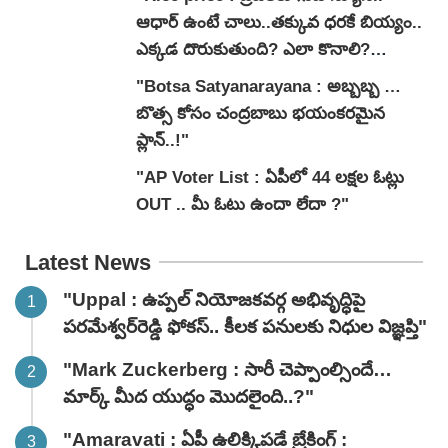
ఆధార్ ఉంటే చాలు..తక్కువ ధరకే బియ్యం..
ఎక్కడ దొరుకుతుంది? ఎలా కొనాలి?
వివరాలివే.."
"Botsa Satyanarayana : అబ్బబ్బ …
బొత్స కోసం చంద్రబాబు భయంకరమైన
ప్లాన్..!"
"AP Voter List : ఏపీలో 44 లక్షల ఓట్లు
OUT .. మీ ఓటు ఉందా లేదా ?"
Latest News
"Uppal : ఉప్పల్ నియోజకవర్గ అభివృద్ధిపై
పరమేశ్వర్‌రెడ్డి ఫోకస్.. కీలక పనులకు నిధుల విజ్ఞప్తి"
"Mark Zuckerberg : సారీ చెప్పాంల్సిందే…
మార్క్ మీద యుద్ధం మొదలైంది..?"
"Amaravati : ఏపీ ఉలిక్కిపడే బ్రేకింగ్ :