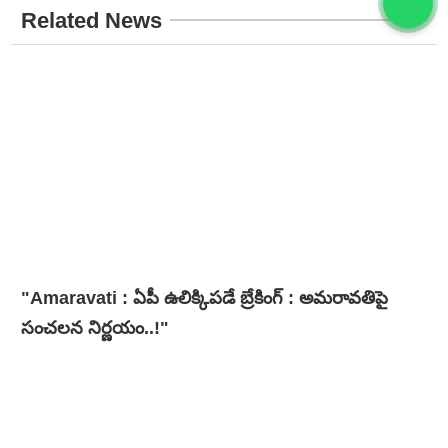
Related News
"Amaravati : ఏపీ ఉలిక్కిపడే బ్రేకింగ్ : అమరావతిపై
సంచలన నిర్ణయం..!"