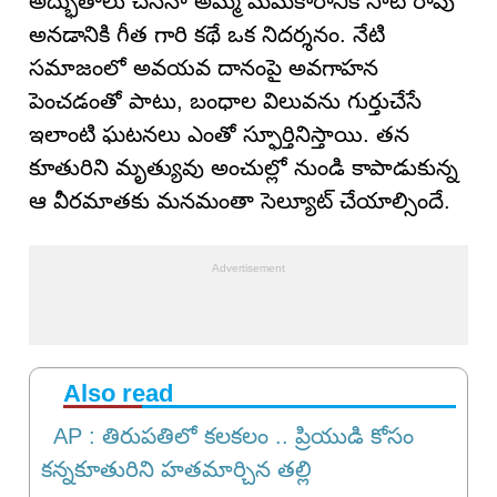
అద్భుతాలు చేసినా అమ్మ మమకారానికి సాటి రావు
అనడానికి గీత గారి కథే ఒక నిదర్శనం. నేటి
సమాజంలో అవయవ దానంపై అవగాహన
పెంచడంతో పాటు, బంధాల విలువను గుర్తుచేసే
ఇలాంటి ఘటనలు ఎంతో స్ఫూర్తినిస్తాయి. తన
కూతురిని మృత్యువు అంచుల్లో నుండి కాపాడుకున్న
ఆ వీరమాతకు మనమంతా సెల్యూట్ చేయాల్సిందే.
Also read
AP : తిరుపతిలో కలకలం .. ప్రియుడి కోసం
కన్నకూతురిని హతమార్చిన తల్లి