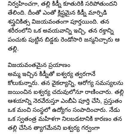
నిర్వహించగా, తల్లి కిడ్నీ కూతురికి సరిపోతుందని
తేలింది. దీంతో ఎంతో క్లిష్టమైన కిడ్నీ మార్పిడి
శస్త్రచికిత్స విజయవంతంగా పూర్తయింది. తన
శరీరంలోని ఒక అవయవాన్ని ఇచ్చి, తన రక్తాన్ని
పంచుకు పుట్టిన బిడ్డకు రెండోసారి జన్మనిచ్చారు ఆ
తల్లి.
విజయవంతమైన ప్రయాణం
అమ్మ ఇచ్చిన కిడ్నీతో ఐశ్వర్య త్వరగానే
కోలుకున్నారు. తన వైకల్యాన్ని, ఆరోగ్య సమస్యలను
జయించిన ఐశ్వర్య చదువులోనూ రాణించారు. తల్లి
ఆశయాన్ని నెరవేరుస్తూ ఎంబీఏ పూర్తి చేసి, ప్రస్తుతం
ఒక మంచి సంస్థలో ఉద్యోగం సంపాదించారు. నేడు
ఒక స్వతంత్ర మహిళగా నిలబడటానికి కారణం తన
తల్లి చేసిన త్యాగమేనని ఐశ్వర్య గర్వంగా