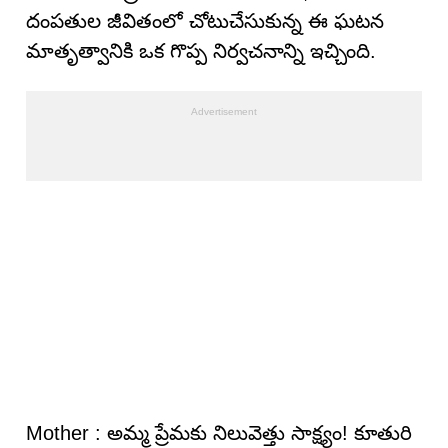
దంపతుల జీవితంలో చోటుచేసుకున్న ఈ ఘటన
మాతృత్వానికి ఒక గొప్ప నిర్వచనాన్ని ఇచ్చింది.
Mother : అమ్మ ప్రేమకు నిలువెత్తు సాక్ష్యం! కూతురి