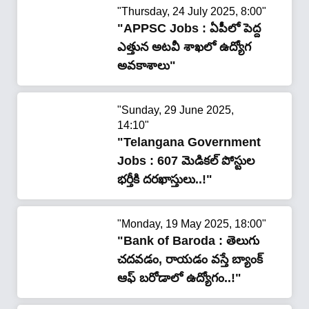
ఇదే!"
"Thursday, 24 July 2025, 8:00"
"APPSC Jobs : ఏపీలో పెద్ద
ఎత్తున అటవీ శాఖలో ఉద్యోగ
అవకాశాలు"
"Sunday, 29 June 2025,
14:10"
"Telangana Government
Jobs : 607 మెడికల్ పోస్టుల
భ‌ర్తీకి ద‌ర‌ఖాస్తులు..!"
"Monday, 19 May 2025, 18:00"
"Bank of Baroda : తెలుగు
చ‌ద‌వ‌డం, రాయ‌డం వ‌స్తే బ్యాంక్
ఆఫ్ బ‌రోడాలో ఉద్యోగం..!"