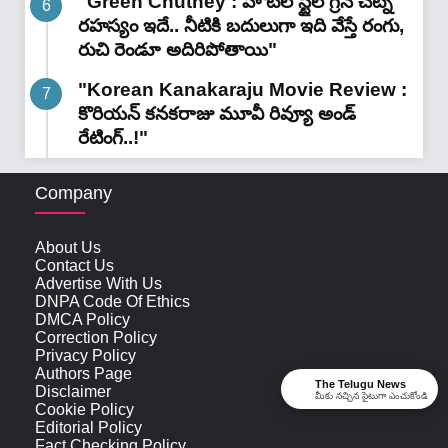
"Green Chutney : హోటల్ స్టైల్ గ్రీన్ చట్నీ
రహస్యం ఇదే.. నీటికి బదులుగా ఇది వేస్తే రంగు,
రుచి రెండూ అదిరిపోతాయి"
"Korean Kanakaraju Movie Review :
కొరియన్ కనకరాజు మూవీ రివ్యూ అండ్
రేటింగ్‌..!"
Company
About Us
Contact Us
Advertise With Us
DNPA Code Of Ethics
DMCA Policy
Correction Policy
Privacy Policy
Authors Page
The Telugu News
Disclaimer
మీకు నచ్చిన సైటుగా ఎంచుకోండి
Cookie Policy
Editorial Policy
Fact Checking Policy