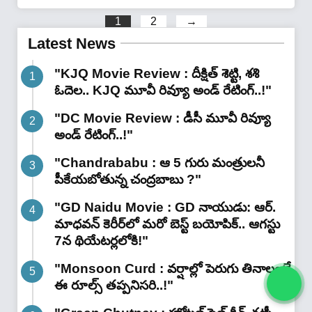
లేకుండా ఉద్యోగం..!"
1
2
→
Latest News
"KJQ Movie Review : దీక్షిత్ శెట్టి, శశి
ఓదెల.. KJQ మూవీ రివ్యూ అండ్ రేటింగ్‌..!"
"DC Movie Review : డీసీ మూవీ రివ్యూ
అండ్ రేటింగ్‌..!"
"Chandrababu : ఆ 5 గురు మంత్రులనీ
పీకేయబోతున్న చంద్రబాబు ?"
"GD Naidu Movie : GD నాయుడు: ఆర్.
మాధవన్‌ కెరీర్‌లో మరో బెస్ట్ బయోపిక్.. ఆగస్టు
7న థియేటర్లలోకి!"
"Monsoon Curd : వర్షాల్లో పెరుగు తినాలంటే
ఈ రూల్స్ తప్పనిసరి..!"