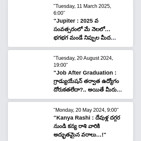
"Tuesday, 11 March 2025,
6:00"
"Jupiter : 2025 వ
సంవత్సరంలో మే నెలలో…
భగభగ మండే నిప్పుల మీద
నడిపిస్తా… అంటున్న
బృహస్పతి…?"
"Tuesday, 20 August 2024,
19:00"
"Job After Graduation :
గ్రాడ్యుయేషన్ తర్వాత ఉద్యోగం
దోరుక‌త‌లేదా?.. అయితే మీరు
చేయాల్సింది ఇదే"
"Monday, 20 May 2024, 9:00"
"Kanya Rashi : దేవుళ్ల దగ్గర
నుండి కన్య రాశి వారికి
అద్భుతమైన వరాలు…!"