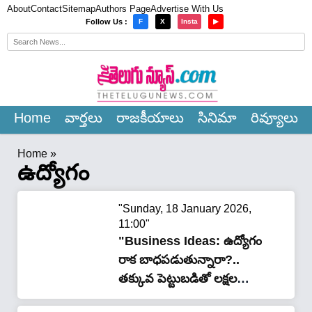
About
Contact
Sitemap
Authors Page
Advertise With Us
×
Follow Us :
F
X
Insta
▶
Home
వార్త‌లు
రాజ‌కీయాలు
సినిమా
రివ్యూలు
Home
»
ఉద్యోగం
"Sunday, 18 January 2026,
11:00"
"Business Ideas: ఉద్యోగం
రాక బాధపడుతున్నారా?..
తక్కువ పెట్టుబడితో లక్షల
ఆదాయం ఇచ్చే ట్రెండింగ్ బిజినెస్