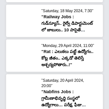
"Saturday, 18 May 2024, 7:30"
"Railway Jobs :
గుడ్‌న్యూస్‌.. రైల్వే డిపార్టుమెంట్
లో జాబులు.. 10 పాసైతే
చాలు..!"
"Monday, 29 April 2024, 11:00"
"Rat : ఎలుక‌లు ప‌ట్టే ఉద్యోగం..
కోట్ల జీతం.. ఎక్క‌డో తెలిస్తే
ఆశ్చ‌ర్య‌పోతారు..!"
"Saturday, 20 April 2024,
20:00"
"Nabfins Jobs :
గ్రామీణాభివృద్ధి సంస్థ‌లో
ఉద్యోగాలు… ప‌రీక్ష‌, ఫీజు