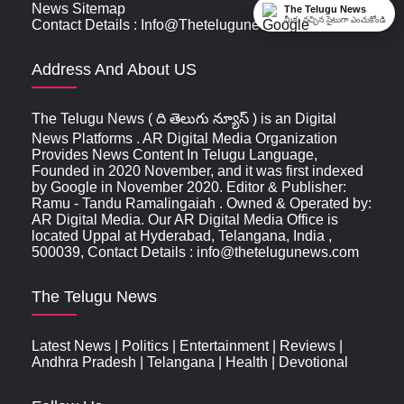
News Sitemap
The Telugu News
మీకు నచ్చిన సైటుగా ఎంచుకోండి
Contact Details : Info@thetelugunews.com
Address And About US
The Telugu News ( ది తెలుగు న్యూస్‌ ) is an Digital
News Platforms . AR Digital Media Organization
Provides News Content In Telugu Language,
Founded in 2020 November, and it was first indexed
by Google in November 2020. Editor & Publisher:
Ramu - Tandu Ramalingaiah . Owned & Operated by:
AR Digital Media. Our AR Digital Media Office is
located Uppal at Hyderabad, Telangana, India ,
500039, Contact Details : info@thetelugunews.com
The Telugu News
Latest News
|
Politics
|
Entertainment
|
Reviews
|
Andhra Pradesh
|
Telangana
|
Health
|
Devotional