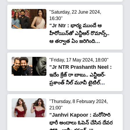
"Saturday, 22 June 2024,
16:30"
"Jr Ntr : భార్య ముందే ఆ
హీరోయిన్‌తో ఎన్టీఆర్ రొమాన్స్..
ఆ త‌ర్వాత ఏం జ‌రిగింది
అంటే..!"
"Friday, 17 May 2024, 18:00"
"Jr NTR Prashanth Neel :
ఇదేం క్రేజ్ రా బాబు.. ఎన్టీఆర్-
ప్రశాంత్ నీల్ మూవీ టైటిల్
వింటే..!"
"Thursday, 8 February 2024,
21:00"
"Janhvi Kapoor : మ‌రోసారి
భారీ అందాలు ఓపెన్ చేసిన దేవ‌ర