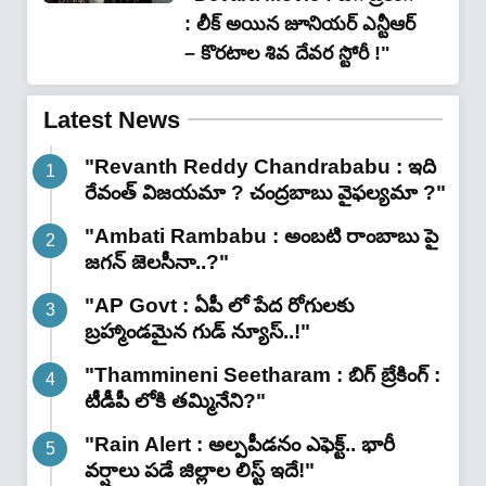
: లీక్ అయిన జూనియర్ ఎన్టీఆర్
– కొరటాల శివ దేవర స్టోరీ !"
Latest News
"Revanth Reddy Chandrababu : ఇది
రేవంత్ విజయమా ? చంద్రబాబు వైఫల్యమా ?"
"Ambati Rambabu : అంబటి రాంబాబు పై
జగన్ జెలసీనా..?"
"AP Govt : ఏపీ లో పేద రోగులకు
బ్రహ్మాండమైన గుడ్ న్యూస్..!"
"Thammineni Seetharam : బిగ్ బ్రేకింగ్ :
టీడీపీ లోకి తమ్మినేని?"
"Rain Alert : అల్పపీడనం ఎఫెక్ట్.. భారీ
వర్షాలు పడే జిల్లాల లిస్ట్ ఇదే!"