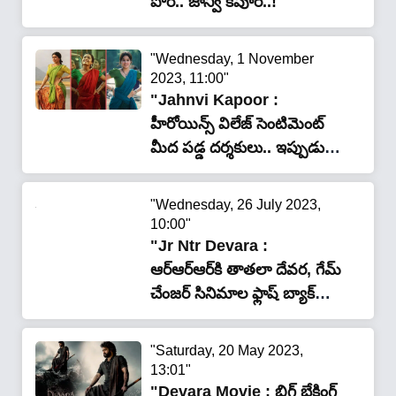
పోరి.. జాన్వీ కపూర్..!"
"Wednesday, 1 November
2023, 11:00"
"Jahnvi Kapoor :
హీరోయిన్స్‌ విలేజ్ సెంటిమెంట్
మీద ప‌డ్డ ద‌ర్శ‌కులు.. ఇప్పుడు
దేవ‌ర మూవీలో కూడా..!"
"Wednesday, 26 July 2023,
10:00"
"Jr Ntr Devara :
ఆర్ఆర్ఆర్‌కి తాతలా దేవర, గేమ్
చేంజర్ సినిమాల ఫ్లాష్ బ్యాక్
ఎపిసోడ్స్.. ఎన్టీఆర్, రామ్ చరణ్
అభిమానులకు మళ్లీ పండగే"
"Saturday, 20 May 2023,
13:01"
"Devara Movie : బిగ్ బ్రేకింగ్