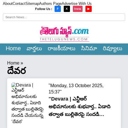
About
Contact
Sitemap
Authors Page
Advertise With Us
×
Follow Us :
F
X
Insta
▶
Home
వార్త‌లు
రాజ‌కీయాలు
సినిమా
రివ్యూలు
Home
»
దేవర
"Monday, 13 October 2025,
15:37"
"Devara | ఎన్టీఆర్
అభిమానులకు శుభవార్త.. ఏడాది
త‌ర్వాత‌ బుల్లితెరపై సంద‌డి
చేయ‌నున్న‌ ‘దేవర’"