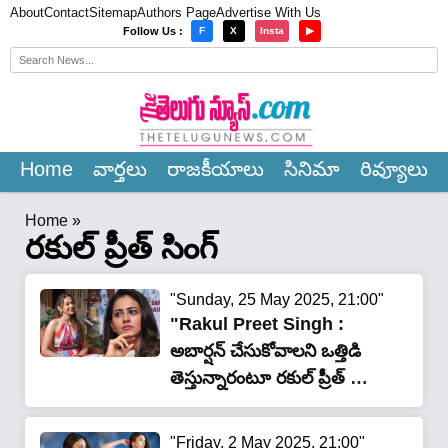
About
Contact
Sitemap
Authors Page
Advertise With Us
×
Follow Us :
F
X
Insta
▶
Home
వార్త‌లు
రాజ‌కీయాలు
సినిమా
రివ్యూలు
Home
»
రకుల్ ప్రీత్ సింగ్
"Sunday, 25 May 2025, 21:00"
"Rakul Preet Singh :
అబార్షన్ చేసుకోవాలని ఒత్తిడి
తెస్తున్నారంటూ రకుల్ ప్రీత్ సింగ్‌
కీలక వ్యాఖ్యలు"
"Friday, 2 May 2025, 21:00"