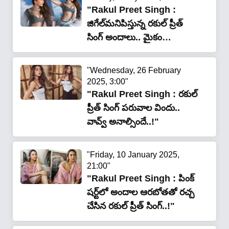
"Rakul Preet Singh :
జిగేల్‌మ‌నిపిస్తున్న ర‌కుల్ ప్రీత్
సింగ్ అందాలు.. మైకం
తెప్పిస్తుందిగా..!"
"Wednesday, 26 February
2025, 3:00"
"Rakul Preet Singh : ర‌కుల్
ప్రీత్ సింగ్ ప‌రువాల విందు..
వావ్వ్ అనాల్సిందే..!"
"Friday, 10 January 2025,
21:00"
"Rakul Preet Singh : పింక్
ష‌ర్ట్‌లో అందాల ఆర‌బోత‌తో ర‌చ్చ
చేసిన ర‌కుల్ ప్రీత్ సింగ్..!"