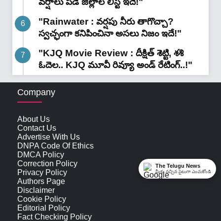
వర్షాలు పడే జిల్లాల లిస్ట్ ఇదే!"
"Rainwater : వర్షపు నీరు తాగొచ్చా?
స్వచ్ఛంగా కనిపించినా అసలు నిజం ఇదే!"
"KJQ Movie Review : దీక్షిత్ శెట్టి, శశి
ఓదెల.. KJQ మూవీ రివ్యూ అండ్ రేటింగ్‌..!"
Company
About Us
Contact Us
Advertise With Us
DNPA Code Of Ethics
DMCA Policy
Correction Policy
The Telugu News
Privacy Policy
మీకు నచ్చిన సైటుగా ఎంచుకోండి
Authors Page
Disclaimer
Cookie Policy
Editorial Policy
Fact Checking Policy