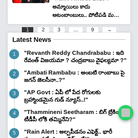
అమ్మాయిలు కాదు
ఆటంబాంబులు.. పోటీపడి మరి
అందాలు చూపించిన రకుల్,
1
2
3
…
9
→
శ్రియ, శాలిని, మధుబాల..!!
Latest News
వీడియో"
"Revanth Reddy Chandrababu : ఇది
రేవంత్ విజయమా ? చంద్రబాబు వైఫల్యమా ?"
"Ambati Rambabu : అంబటి రాంబాబు పై
జగన్ జెలసీనా..?"
"AP Govt : ఏపీ లో పేద రోగులకు
బ్రహ్మాండమైన గుడ్ న్యూస్..!"
"Thammineni Seetharam : బిగ్ బ్రేకింగ్ :
టీడీపీ లోకి తమ్మినేని?"
"Rain Alert : అల్పపీడనం ఎఫెక్ట్.. భారీ