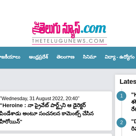
ాజ‌కీయాలు
ఆంధ్ర‌ప్ర‌దేశ్‌
తెలంగాణ‌
సినిమా
విద్యా - ఉద్యోగం
Late
"K
"Wednesday, 31 August 2022, 20:40"
శ
"Heroine : నా ప్రైవేట్ పార్ట్స్‌ని ఆ డైరెక్ట‌ర్
రే
పిండేశాడు అంటూ సంచ‌నల‌న కామెంట్స్ చేసిన
"
హీరోయిన్"
రి