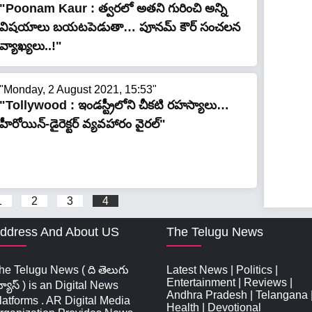
"Poonam Kaur : త్వ‌ర‌లో అత‌ని గురించి అన్ని
విష‌యాలు బ‌య‌ట‌పెడుతా… పూనమ్ కౌర్ సంచ‌ల‌న
వ్యాఖ్య‌లు..!"
"Monday, 2 August 2021, 15:53"
"Tollywood : ఇండస్ట్రీలోని చీకటి రహస్యాలు…
హీరోయిన్-డైరెక్టర్ వ్యవహారం వైరల్"
1
2
3
4
ddress And About US
The Telugu News
he Telugu News ( ది తెలుగు
Latest News
|
Politics
|
Entertainment
|
Reviews
|
్యూస్‌ ) is an Digital News
Andhra Pradesh
|
Telangana
latforms . AR Digital Media
Health
|
Devotional