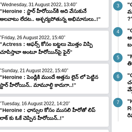
"
"Wednesday, 31 August 2022, 13:40"
"Heroine : స్టార్ హీరోయిన్‌కి అది వేసుకునే
మ
?
అల‌వాటు లేదట‌.. ఆశ్చ‌ర్యపోతున్న అభిమానులు..!"
"
ఆర
"Friday, 26 August 2022, 15:40"
"Actress : ఆఫ‌ర్స్ కోసం బ‌ట్ట‌లు మొత్తం విప్పి
బ
చూపిస్తావా అంటూ హీరోయిన్‌పై ఫైర్"
"
త
"Sunday, 21 August 2022, 15:40"
"G
"Heroine : పెండ్లికి ముందే అత్త‌ను లైన్ లో పెట్టిన
చట
స్టార్ హీరోయిన్‌.. మామూల్ది కాదుగా..!"
వే
"
"Tuesday, 16 August 2022, 14:20"
R
"Heroine : ఛాన్సుల కోసం ముస‌లి హీరోతో లిప్
రి
లాక్ కు ఓకే చెప్పిన హీరోయిన్‌..!"