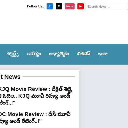
×
Follow Us :
F
X
Insta
▶
స్పోర్ట్స్‌
ఆరోగ్యం
ఆధ్యాత్మికం
బిజినెస్
ఇంకా
st News
JQ Movie Review : దీక్షిత్ శెట్టి,
శి ఓదెల.. KJQ మూవీ రివ్యూ అండ్
టింగ్‌..!"
DC Movie Review : డీసీ మూవీ
వ్యూ అండ్ రేటింగ్‌..!"