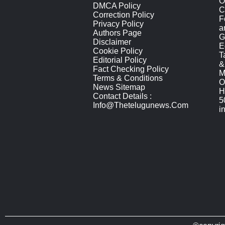
O
DMCA Policy
C
Correction Policy
F
Privacy Policy
a
Authors Page
G
Disclaimer
E
Cookie Policy
T
Editorial Policy
&
Fact Checking Policy
M
Terms & Conditions
O
News Sitemap
H
Contact Details :
5
Info@thetelugunews.com
i