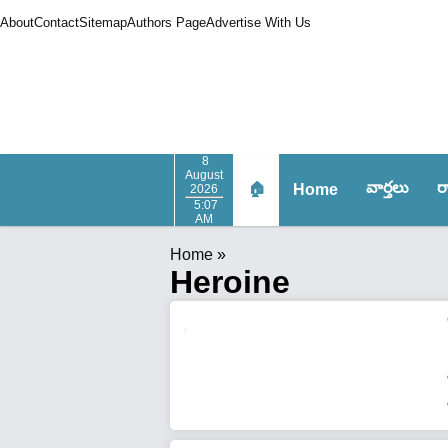
About
Contact
Sitemap
Authors Page
Advertise With Us
8
August
వార్త‌లు
ర
🏠
Home
2026
5:07
AM
Home
»
Heroine