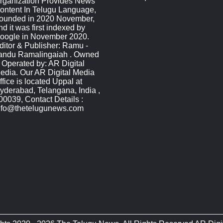
rganization Provides News
ontent In Telugu Language,
ounded in 2020 November,
nd it was first indexed by
oogle in November 2020.
ditor & Publisher: Ramu -
andu Ramalingaiah . Owned
 Operated by: AR Digital
edia. Our AR Digital Media
ffice is located Uppal at
yderabad, Telangana, India ,
00039, Contact Details :
nfo@thetelugunews.com