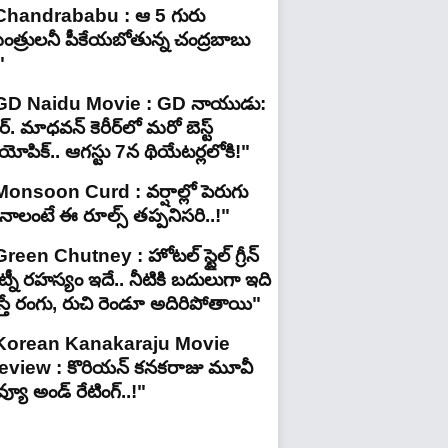
Chandrababu : ఆ 5 గురు
ంత్రులనీ పీకేయబోతున్న చంద్రబాబు
"
GD Naidu Movie : GD నాయుడు:
్. మాధవన్‌ కెరీర్‌లో మరో బెస్ట్
యోపిక్.. ఆగస్టు 7న థియేటర్లలోకి!"
Monsoon Curd : వర్షాల్లో పెరుగు
ినాలంటే ఈ రూల్స్ తప్పనిసరి..!"
reen Chutney : హోటల్ స్టైల్ గ్రీన్
్నీ రహస్యం ఇదే.. నీటికి బదులుగా ఇది
స్తే రంగు, రుచి రెండూ అదిరిపోతాయి"
Korean Kanakaraju Movie
eview : కొరియన్ కనకరాజు మూవీ
వ్యూ అండ్ రేటింగ్‌..!"