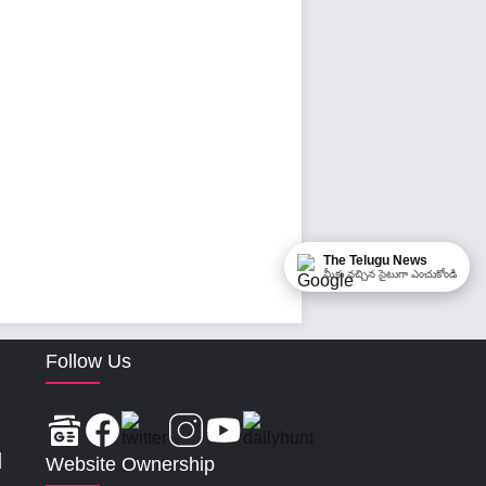
The Telugu News
మీకు నచ్చిన సైటుగా ఎంచుకోండి
Follow Us
|
Website Ownership