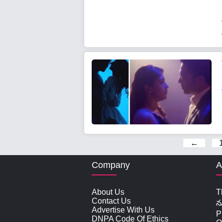
←
Company
A
About Us
T
Contact Us
న
Advertise With Us
P
DNPA Code Of Ethics