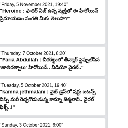
"Friday, 5 November 2021, 19:40"
"Heroine : ఫాదర్ ఏజ్ ఉన్న వ్యక్తితో ఈ హీరోయిన్
ప్రేమాయణం సంగతి మీకు తెలుసా?"
"Thursday, 7 October 2021, 8:20"
"Faria Abdullah : చీరకట్టులో తీన్మార్ స్టెప్పులేసిన
‘జాతిరత్నాలు’ హీరోయిన్.. వీడియో వైరల్.."
"Tuesday, 5 October 2021, 19:40"
"kamna jethmalani : వైట్ డ్రెస్‌లో ష‌ర్టు బ‌ట‌న్స్
విప్పి మ‌రీ రెచ్చ‌గొడుతున్న కామ్నా జెఠ్మలాని.. వైర‌ల్
ఫిక్స్‌..!"
"Sunday, 3 October 2021, 6:00"