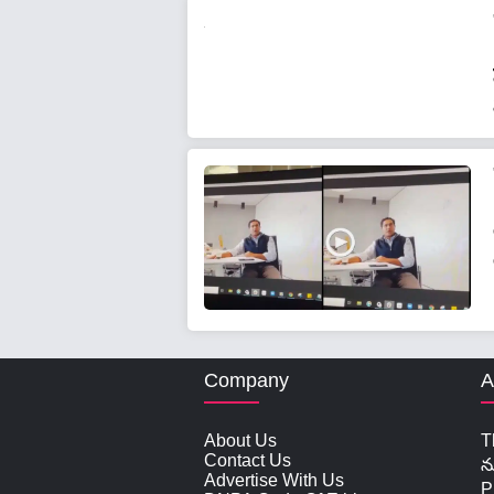
Company
A
About Us
T
Contact Us
న
Advertise With Us
P