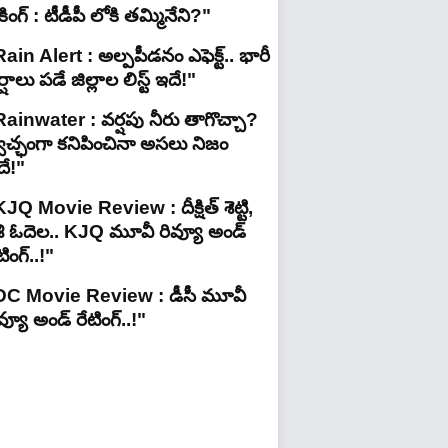
రేకింగ్ : టీడీపీ లోకి తమ్మినేని?"
ain Alert : అల్పపీడనం ఎఫెక్ట్.. భారీ
్షాలు పడే జిల్లాల లిస్ట్ ఇదే!"
Rainwater : వర్షపు నీరు తాగొచ్చా?
్వచ్ఛంగా కనిపించినా అసలు నిజం
దే!"
JQ Movie Review : దీక్షిత్ శెట్టి,
శి ఓదెల.. KJQ మూవీ రివ్యూ అండ్
టింగ్‌..!"
DC Movie Review : డీసీ మూవీ
వ్యూ అండ్ రేటింగ్‌..!"