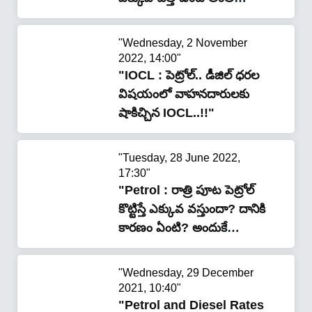
ఎక్కువ పెట్రోల్ ఇస్తారు.. ఎక్కడో
తెలుసా ?"
"Wednesday, 2 November
2022, 14:00"
"IOCL : పెట్రోల్.. డీజిల్ ధరల
విషయంలో వాహనదారులకు
షాకిచ్చిన IOCL..!!"
"Tuesday, 28 June 2022,
17:30"
"Petrol : రాత్రి పూట పెట్రోల్
కొట్టిస్తే ఎక్కువ వస్తుందా? దానికి
కారణం ఏంటి? అందుకే
చాలామంది రాత్రిపూట పెట్రోల్
కొట్టిస్తారా?"
"Wednesday, 29 December
2021, 10:40"
"Petrol and Diesel Rates