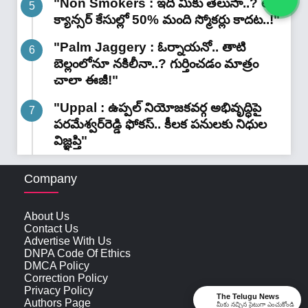
"Non Smokers : ఇది మీకు తెలుసా..? లంగ్
క్యాన్సర్ కేసుల్లో 50% మంది స్మోకర్లు కాదట..!"
"Palm Jaggery : ఓర్నాయనో.. తాటి
బెల్లంలోనూ నకిలీనా..? గుర్తించడం మాత్రం
చాలా ఈజీ!"
"Uppal : ఉప్పల్ నియోజకవర్గ అభివృద్ధిపై
పరమేశ్వర్‌రెడ్డి ఫోకస్.. కీలక పనులకు నిధుల
విజ్ఞప్తి"
Company
About Us
Contact Us
Advertise With Us
DNPA Code Of Ethics
DMCA Policy
Correction Policy
Privacy Policy
The Telugu News
Authors Page
మీకు నచ్చిన సైటుగా ఎంచుకోండి