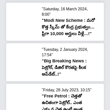
"Saturday, 16 March 2024,
8:00"
"Modi New Scheme : మరో
కొత్త స్కీమ్ తో కేంద్ర ప్రభుత్వం…
ఫ్రీగా 10,000 అర్హులు వీళ్లే…!"
"Tuesday, 2 January 2024,
17:54"
"Big Breaking News :
పెట్రోల్, డీజిల్ కొర‌త‌పై కీల‌క
అప్‌డేట్‌..!"
"Friday, 28 July 2023, 10:15"
"Free Petrol : చెత్తతో
ఉచితంగా పెట్రోల్.. ఎంత
ఎక్కువ చెత్త ఉంటే అంత