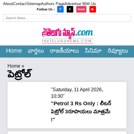
About
Contact
Sitemap
Authors Page
Advertise With Us
×
Follow Us :
F
X
Insta
▶
Home
వార్త‌లు
రాజ‌కీయాలు
సినిమా
రివ్యూలు
Home
»
పెట్రోల్
"Saturday, 11 April 2026,
10:30"
"Petrol 3 Rs Only : లీటర్
పెట్రోల్ 3రూపాయలు మాత్రమే
!"