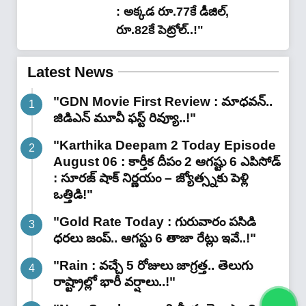
: అక్క‌డ‌ రూ.77కే డీజిల్,
రూ.82కే పెట్రోల్..!"
Latest News
"GDN Movie First Review : మాధవన్..
జిడిఎన్ మూవీ ఫ‌స్ట్ రివ్యూ..!"
"Karthika Deepam 2 Today Episode
August 06 : కార్తీక దీపం 2 ఆగష్టు 6 ఎపిసోడ్
: సూరజ్ షాక్ నిర్ణయం – జ్యోత్స్నకు పెళ్లి
ఒత్తిడి!"
"Gold Rate Today : గురువారం పసిడి
ధరలు జంప్.. ఆగస్టు 6 తాజా రేట్లు ఇవే..!"
"Rain : వచ్చే 5 రోజులు జాగ్రత్త.. తెలుగు
రాష్ట్రాల్లో భారీ వ‌ర్షాలు..!"